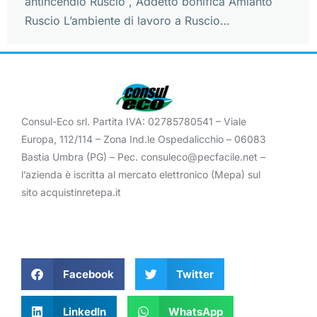
antincendio Ruscio , Addetto bonifica Amianto
Ruscio L’ambiente di lavoro a Ruscio…
Consul-Eco srl. Partita IVA: 02785780541 – Viale
Europa, 112/114 – Zona Ind.le Ospedalicchio – 06083
Bastia Umbra (PG) – Pec. consuleco@pecfacile.net –
l’azienda è iscritta al mercato elettronico (Mepa) sul
sito acquistinretepa.it
Facebook
Twitter
LinkedIn
WhatsApp