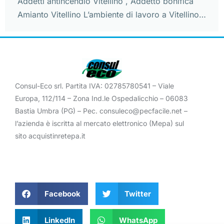
Addetti antincendio Vitellino , Addetto bonifica
Amianto Vitellino L’ambiente di lavoro a Vitellino…
Consul-Eco srl. Partita IVA: 02785780541 – Viale
Europa, 112/114 – Zona Ind.le Ospedalicchio – 06083
Bastia Umbra (PG) – Pec. consuleco@pecfacile.net –
l’azienda è iscritta al mercato elettronico (Mepa) sul
sito acquistinretepa.it
Facebook
Twitter
LinkedIn
WhatsApp