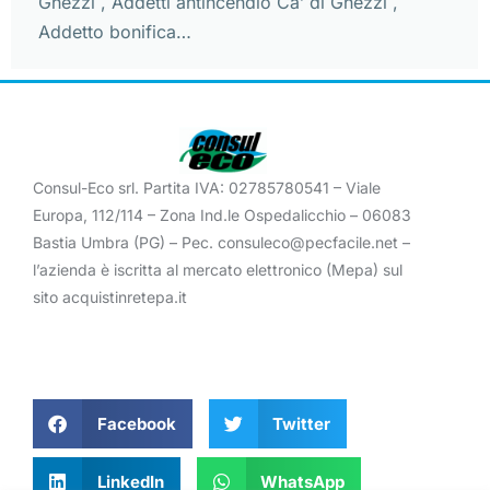
Ghezzi , Addetti antincendio Ca’ di Ghezzi ,
Addetto bonifica…
Consul-Eco srl. Partita IVA: 02785780541 – Viale
Europa, 112/114 – Zona Ind.le Ospedalicchio – 06083
Bastia Umbra (PG) – Pec. consuleco@pecfacile.net –
l’azienda è iscritta al mercato elettronico (Mepa) sul
sito acquistinretepa.it
Facebook
Twitter
LinkedIn
WhatsApp