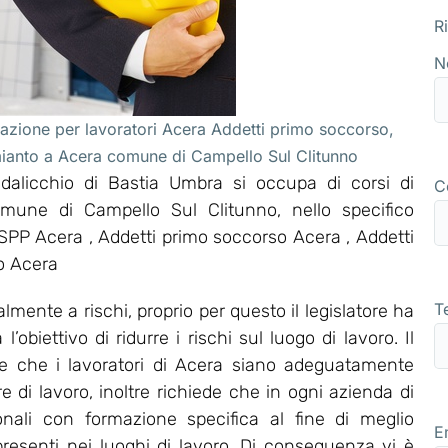
R
N
azione per lavoratori Acera Addetti primo soccorso,
mianto a Acera comune di Campello Sul Clitunno
alicchio di Bastia Umbra si occupa di corsi di
C
omune di Campello Sul Clitunno, nello specifico
PP Acera , Addetti primo soccorso Acera , Addetti
o Acera
T
mente a rischi, proprio per questo il legislatore ha
obiettivo di ridurre i rischi sul luogo di lavoro. Il
ce che i lavoratori di Acera siano adeguatamente
re di lavoro, inoltre richiede che in ogni azienda di
onali con formazione specifica al fine di meglio
E
 presenti nei luoghi di lavoro. Di conseguenza vi è