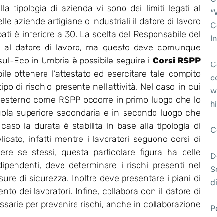
lla tipologia di azienda vi sono dei limiti legati al
“
e aziende artigiane o industriali il datore di lavoro
C
pati è inferiore a 30. La scelta del Responsabile del
I
ta al datore di lavoro, ma questo deve comunque
l-Eco in Umbria è possibile seguire i
Corsi RSPP
C
bile ottenere l’attestato ed esercitare tale compito
c
po di rischio presente nell’attività. Nel caso in cui
w
 esterno come RSPP occorre in primo luogo che lo
h
uola superiore secondaria e in secondo luogo che
so la durata è stabilita in base alla tipologia di
C
licato, infatti mentre i lavoratori seguono corsi di
ere se stessi, questa particolare figura ha delle
D
 dipendenti, deve determinare i rischi presenti nel
S
re di sicurezza. Inoltre deve presentare i piani di
di
o dei lavoratori. Infine, collabora con il datore di
essarie per prevenire rischi, anche in collaborazione
P