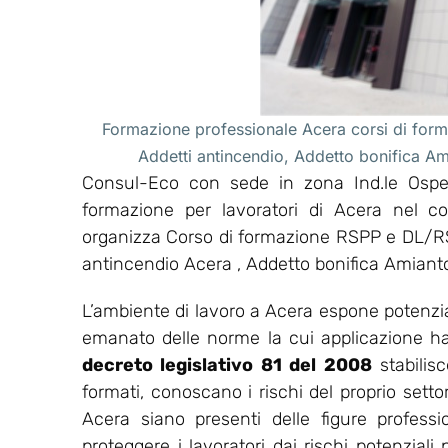
Formazione professionale Acera corsi di form
Addetti antincendio, Addetto bonifica A
Consul-Eco con sede in zona Ind.le Osped
formazione per lavoratori di Acera nel c
organizza Corso di formazione RSPP e DL/RS
antincendio Acera , Addetto bonifica Amiant
L’ambiente di lavoro a Acera espone potenzial
emanato delle norme la cui applicazione ha l’
decreto legislativo 81 del 2008
stabilis
formati, conoscano i rischi del proprio setto
Acera siano presenti delle figure professi
proteggere i lavoratori dai rischi potenziali