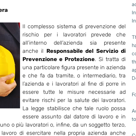
a
era
I
I
Il complesso sistema di prevenzione del
rischio per i lavoratori prevede che
T
all’interno dell’azienda sia presente
h
anche il
Responsabile del Servizio di
c
Prevenzione e Protezione
. Si tratta di
t
una particolare figura presente in azienda
a
e che fa da tramite, o intermediario, tra
D
l’azienda e i lavoratori al fine di porre in
essere tutte le misure necessarie ad
F
evitare rischi per la salute dei lavoratori.
La legge stabilisce che tale ruolo possa
A
essere assunto dal datore di lavoro e in
t
no o più lavoratori o, infine, da un soggetto terzo,
i lavoro di esercitare nella propria azienda anche
C