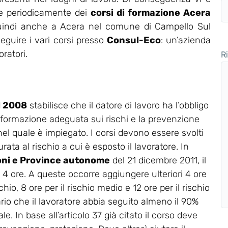
are periodicamente dei
corsi di formazione Acera
 quindi anche a Acera nel comune di Campello Sul
seguire i vari corsi presso
Consul-Eco
: un’azienda
ratori.
R
el 2008
stabilisce che il datore di lavoro ha l’obbligo
 formazione adeguata sui rischi e la prevenzione
 nel quale è impiegato. I corsi devono essere svolti
rata al rischio a cui è esposto il lavoratore. In
oni e Province autonome
del 21 dicembre 2011, il
a 4 ore. A queste occorre aggiungere ulteriori 4 ore
chio, 8 ore per il rischio medio e 12 ore per il rischio
ario che il lavoratore abbia seguito almeno il 90%
e. In base all’articolo 37 già citato il corso deve