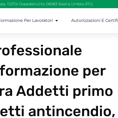
opa, 112/114 Ospedalicchio 06083 Bastia Umbra (PG)
 Formazione Per Lavoratori
Autorizzazioni E Certif
ofessionale
 formazione per
era Addetti primo
etti antincendio,