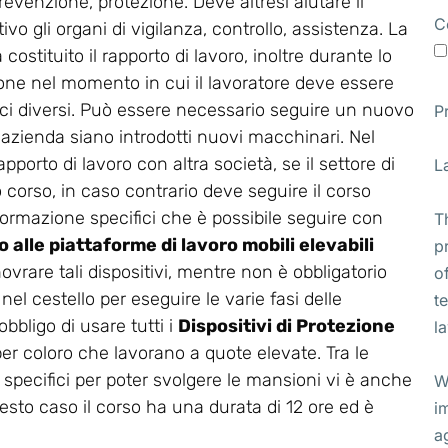
revenzione, protezione. Deve altresì aiutare il
C
vo gli organi di vigilanza, controllo, assistenza. La
stituito il rapporto di lavoro, inoltre durante lo
ione nel momento in cui il lavoratore deve essere
ifici diversi. Può essere necessario seguire un nuovo
P
 azienda siano introdotti nuovi macchinari. Nel
apporto di lavoro con altra società, se il settore di
L
corso, in caso contrario deve seguire il corso
di formazione specifici che è possibile seguire con
T
 alle piattaforme di lavoro mobili elevabili
p
novrare tali dispositivi, mentre non è obbligatorio
o
el cestello per eseguire le varie fasi delle
t
bbligo di usare tutti i
Dispositivi di Protezione
l
per coloro che lavorano a quote elevate. Tra le
 specifici per poter svolgere le mansioni vi è anche
W
uesto caso il corso ha una durata di 12 ore ed è
i
a