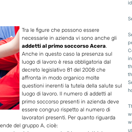
id
S
Tra le figure che possono essere
S
necessarie in azienda vi sono anche gli
p
addetti al primo soccorso Acera
.
C
Anche in questo caso la presenza sul
i
luogo di lavoro è resa obbligatoria dal
t
decreto legislativo 81 del 2008 che
t
affronta in modo organico molte
S
questioni inerenti la tutela della salute sul
h
luogo di lavoro. Il numero di addetti al
primo soccorso presenti in azienda deve
T
essere congruo rispetto al numero di
w
lavoratori presenti. Per quanto riguarda
w
ziende del gruppo A, cioè:
u