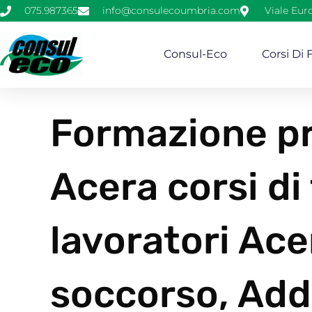
075.987365
info@consulecoumbria.com
Viale Eur
Consul-Eco
Corsi Di
Formazione pr
Acera corsi di
lavoratori Ac
soccorso, Add