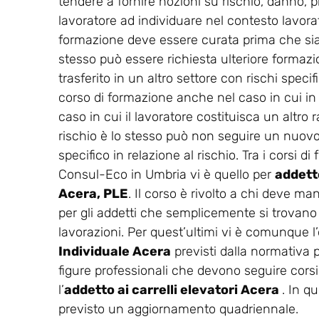
tendere a fornire nozioni su rischio, danno, p
lavoratore ad individuare nel contesto lavorati
formazione deve essere curata prima che sia co
stesso può essere richiesta ulteriore formaz
trasferito in un altro settore con rischi spec
corso di formazione anche nel caso in cui in
caso in cui il lavoratore costituisca un altro r
rischio è lo stesso può non seguire un nuovo 
specifico in relazione al rischio. Tra i corsi 
Consul-Eco in Umbria vi è quello per
addetto
Acera, PLE
. Il corso è rivolto a chi deve ma
per gli addetti che semplicemente si trovano n
lavorazioni. Per quest’ultimi vi è comunque l’o
Individuale Acera
previsti dalla normativa 
figure professionali che devono seguire corsi
l’
addetto ai carrelli elevatori Acera
. In q
previsto un aggiornamento quadriennale.