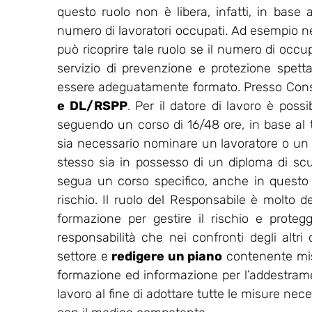
questo ruolo non è libera, infatti, in base a
numero di lavoratori occupati. Ad esempio nell
può ricoprire tale ruolo se il numero di occu
servizio di prevenzione e protezione spet
essere adeguatamente formato. Presso Consu
e DL/RSPP
. Per il datore di lavoro è possi
seguendo un corso di 16/48 ore, in base al ti
sia necessario nominare un lavoratore o un
stesso sia in possesso di un diploma di sc
segua un corso specifico, anche in questo ca
rischio. Il ruolo del Responsabile è molto de
formazione per gestire il rischio e protegg
responsabilità che nei confronti degli altri
settore e
redigere un piano
contenente misu
formazione ed informazione per l’addestrament
lavoro al fine di adottare tutte le misure nec