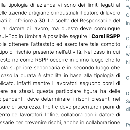
lla tipologia di azienda vi sono dei limiti legati al
“
e aziende artigiane o industriali il datore di lavoro
C
pati è inferiore a 30. La scelta del Responsabile del
I
ta al datore di lavoro, ma questo deve comunque
l-Eco in Umbria è possibile seguire i
Corsi RSPP
C
bile ottenere l’attestato ed esercitare tale compito
c
po di rischio presente nell’attività. Nel caso in cui
w
 esterno come RSPP occorre in primo luogo che lo
h
uola superiore secondaria e in secondo luogo che
so la durata è stabilita in base alla tipologia di
C
licato, infatti mentre i lavoratori seguono corsi di
ere se stessi, questa particolare figura ha delle
D
 dipendenti, deve determinare i rischi presenti nel
S
re di sicurezza. Inoltre deve presentare i piani di
di
o dei lavoratori. Infine, collabora con il datore di
essarie per prevenire rischi, anche in collaborazione
P