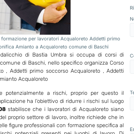
R
N
 formazione per lavoratori Acqualoreto Addetti primo
bonifica Amianto a Acqualoreto comune di Baschi
alicchio di Bastia Umbra si occupa di corsi di
C
 comune di Baschi, nello specifico organizza Corso
 , Addetti primo soccorso Acqualoreto , Addetti
Amianto Acqualoreto
T
 potenzialmente a rischi, proprio per questo il
icazione ha l’obiettivo di ridurre i rischi sul luogo
008
stabilisce che i lavoratori di Acqualoreto siano
 proprio settore di lavoro, inoltre richiede che in
lle figure professionali con formazione specifica al
E
ischi potenziali presenti nei luoghi di lavoro. Di