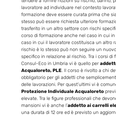
tendere a fornire nozioni su rischio, danno, p
lavoratore ad individuare nel contesto lavorati
formazione deve essere curata prima che sia co
stesso può essere richiesta ulteriore formaz
trasferito in un altro settore con rischi spec
corso di formazione anche nel caso in cui in
caso in cui il lavoratore costituisca un altro r
rischio è lo stesso può non seguire un nuovo 
specifico in relazione al rischio. Tra i corsi 
Consul-Eco in Umbria vi è quello per
addetto
Acqualoreto, PLE
. Il corso è rivolto a chi 
obbligatorio per gli addetti che semplicemente
delle lavorazioni. Per quest’ultimi vi è comunq
Protezione Individuale Acqualoreto
previ
elevate. Tra le figure professionali che devono
mansioni vi è anche l’
addetto ai carrelli e
una durata di 12 ore ed è previsto un aggio