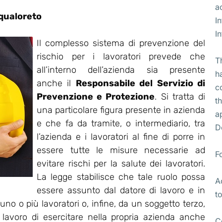
a
qualoreto
I
I
Il complesso sistema di prevenzione del
rischio per i lavoratori prevede che
T
all’interno dell’azienda sia presente
h
anche il
Responsabile del Servizio di
c
Prevenzione e Protezione
. Si tratta di
t
una particolare figura presente in azienda
a
e che fa da tramite, o intermediario, tra
D
l’azienda e i lavoratori al fine di porre in
essere tutte le misure necessarie ad
F
evitare rischi per la salute dei lavoratori.
La legge stabilisce che tale ruolo possa
A
essere assunto dal datore di lavoro e in
t
no o più lavoratori o, infine, da un soggetto terzo,
i lavoro di esercitare nella propria azienda anche
C