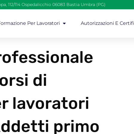
opa, 112/114 Ospedalicchio 06083 Bastia Umbra (PG)
 Formazione Per Lavoratori
Autorizzazioni E Certif
ofessionale
rsi di
r lavoratori
ddetti primo