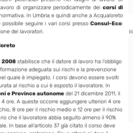
 lavoro di organizzare periodicamente dei
corsi di
a normativa. In Umbria e quindi anche a Acqualoreto
 possibile seguire i vari corsi presso
Consul-Eco
:
one dei lavoratori.
R
loreto
el 2008
stabilisce che il datore di lavoro ha l’obbligo
 formazione adeguata sui rischi e la prevenzione
 nel quale è impiegato. I corsi devono essere svolti
rata al rischio a cui è esposto il lavoratore. In
oni e Province autonome
del 21 dicembre 2011, il
a 4 ore. A queste occorre aggiungere ulteriori 4 ore
chio, 8 ore per il rischio medio e 12 ore per il rischio
ario che il lavoratore abbia seguito almeno il 90%
e. In base all’articolo 37 già citato il corso deve