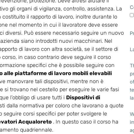
revenzione, protezione. Deve altresì aiutare il
C
vo gli organi di vigilanza, controllo, assistenza. La
stituito il rapporto di lavoro, inoltre durante lo
ione nel momento in cui il lavoratore deve essere
ifici diversi. Può essere necessario seguire un nuovo
P
 azienda siano introdotti nuovi macchinari. Nel
apporto di lavoro con altra società, se il settore di
L
corso, in caso contrario deve seguire il corso
di formazione specifici che è possibile seguire con
T
 alle piattaforme di lavoro mobili elevabili
p
deve manovrare tali dispositivi, mentre non è
o
 si trovano nel cestello per eseguire le varie fasi
t
ue l’obbligo di usare tutti i
Dispositivi di
l
sti dalla normativa per coloro che lavorano a quote
 seguire corsi specifici per poter svolgere le
W
levatori Acqualoreto
. In questo caso il corso ha
i
rnamento quadriennale.
a