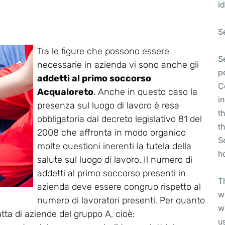
id
S
Tra le figure che possono essere
S
necessarie in azienda vi sono anche gli
p
addetti al primo soccorso
C
Acqualoreto
. Anche in questo caso la
i
presenza sul luogo di lavoro è resa
t
obbligatoria dal decreto legislativo 81 del
t
2008 che affronta in modo organico
S
molte questioni inerenti la tutela della
h
salute sul luogo di lavoro. Il numero di
addetti al primo soccorso presenti in
T
azienda deve essere congruo rispetto al
w
numero di lavoratori presenti. Per quanto
w
atta di aziende del gruppo A, cioè:
u