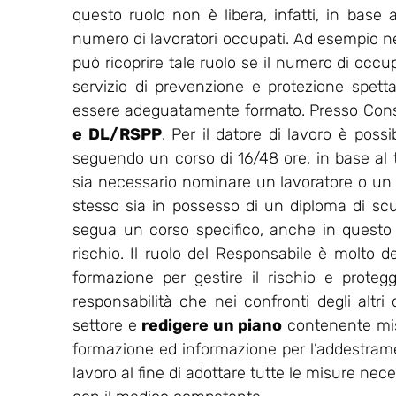
questo ruolo non è libera, infatti, in base a
numero di lavoratori occupati. Ad esempio nell
può ricoprire tale ruolo se il numero di occu
servizio di prevenzione e protezione spet
essere adeguatamente formato. Presso Consu
e DL/RSPP
. Per il datore di lavoro è possi
seguendo un corso di 16/48 ore, in base al ti
sia necessario nominare un lavoratore o un
stesso sia in possesso di un diploma di sc
segua un corso specifico, anche in questo ca
rischio. Il ruolo del Responsabile è molto de
formazione per gestire il rischio e protegg
responsabilità che nei confronti degli altri
settore e
redigere un piano
contenente misu
formazione ed informazione per l’addestrament
lavoro al fine di adottare tutte le misure nec