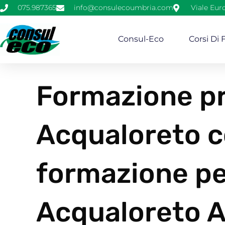
075.987365
info@consulecoumbria.com
Viale Eur
Consul-Eco
Corsi Di
Formazione pr
Acqualoreto co
formazione pe
Acqualoreto A