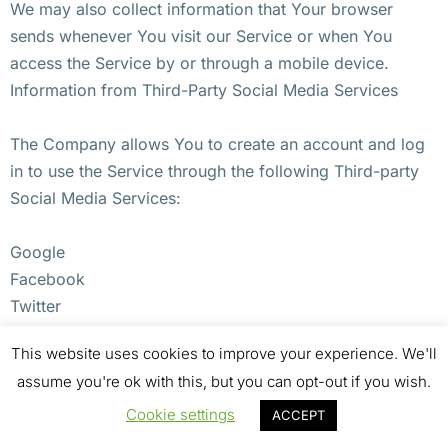
We may also collect information that Your browser
sends whenever You visit our Service or when You
access the Service by or through a mobile device.
Information from Third-Party Social Media Services
The Company allows You to create an account and log
in to use the Service through the following Third-party
Social Media Services:
Google
Facebook
Twitter
This website uses cookies to improve your experience. We'll
If You decide to register through or otherwise grant us
assume you're ok with this, but you can opt-out if you wish.
access to a Third-Party Social Media Service, We may
collect Personal data that is already associated with
Cookie settings
ACCEPT
Your Third-Party Social Media Service’s account, such