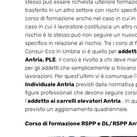
stesso può essere richiesta ulteriore formaz
trasferito in un altro settore con rischi spec
corso di formazione anche nel caso in cui in
caso in cui il lavoratore costituisca un altro r
rischio è lo stesso può non seguire un nuovo 
specifico in relazione al rischio. Tra i corsi 
Consul-Eco in Umbria vi è quello per
addetto
Antria, PLE
. Il corso è rivolto a chi deve ma
per gli addetti che semplicemente si trovano n
lavorazioni. Per quest’ultimi vi è comunque l’o
Individuale Antria
previsti dalla normativa 
figure professionali che devono seguire corsi
l’
addetto ai carrelli elevatori Antria
. In q
previsto un aggiornamento quadriennale.
Corso di formazione RSPP e DL/RSPP An