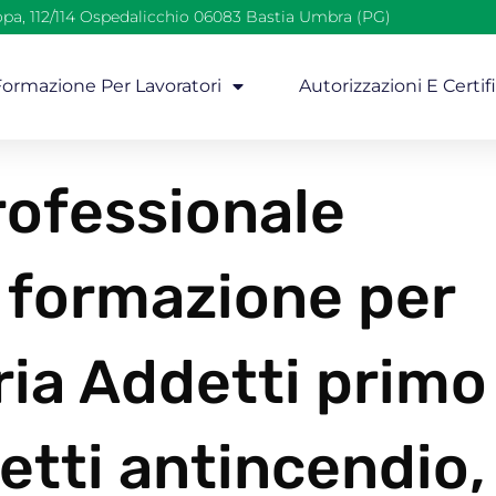
opa, 112/114 Ospedalicchio 06083 Bastia Umbra (PG)
 Formazione Per Lavoratori
Autorizzazioni E Certif
ofessionale
i formazione per
ria Addetti primo
etti antincendio,