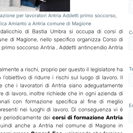
azione per lavoratori Antria Addetti primo soccorso,
ifica Amianto a Antria comune di Magione
alicchio di Bastia Umbra si occupa di corsi di
C
une di Magione, nello specifico organizza Corso di
primo soccorso Antria , Addetti antincendio Antria
T
lmente a rischi, proprio per questo il legislatore ha
obiettivo di ridurre i rischi sul luogo di lavoro. Il
ce che i lavoratori di Antria siano adeguatamente
re di lavoro, inoltre richiede che in ogni azienda di
ionali con formazione specifica al fine di meglio
E
 presenti nei luoghi di lavoro. Di conseguenza vi è
are periodicamente dei
corsi di formazione Antria
 quindi anche a Antria nel comune di Magione in