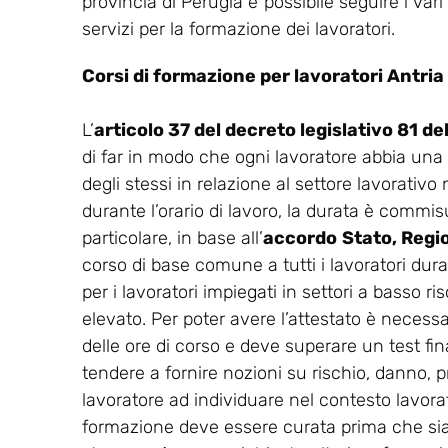
provincia di Perugia è possibile seguire i var
servizi per la formazione dei lavoratori.
Corsi di formazione per lavoratori Antria
L’
articolo 37 del decreto legislativo 81 d
di far in modo che ogni lavoratore abbia una
degli stessi in relazione al settore lavorativo
durante l’orario di lavoro, la durata è commisu
particolare, in base all’
accordo
Stato, Regi
corso di base comune a tutti i lavoratori dur
per i lavoratori impiegati in settori a basso ris
elevato. Per poter avere l’attestato è necess
delle ore di corso e deve superare un test final
tendere a fornire nozioni su rischio, danno, p
lavoratore ad individuare nel contesto lavorati
formazione deve essere curata prima che sia co