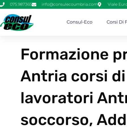
075.987365
info@consulecoumbria.com
Viale Eur
Consul-Eco
Corsi Di
Formazione pr
Antria corsi d
lavoratori Ant
soccorso, Add