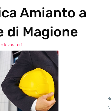
ica Amianto a
 di Magione
r lavoratori
R
N