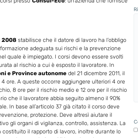
i corsi presso
Consul-Eco
: un’azienda che fornisce
R
el 2008
stabilisce che il datore di lavoro ha l’obbligo
 formazione adeguata sui rischi e la prevenzione
 nel quale è impiegato. I corsi devono essere svolti
rata al rischio a cui è esposto il lavoratore. In
oni e Province autonome
del 21 dicembre 2011, il
a 4 ore. A queste occorre aggiungere ulteriori 4 ore
chio, 8 ore per il rischio medio e 12 ore per il rischio
ario che il lavoratore abbia seguito almeno il 90%
e. In base all’articolo 37 già citato il corso deve
revenzione, protezione. Deve altresì aiutare il
C
vo gli organi di vigilanza, controllo, assistenza. La
stituito il rapporto di lavoro, inoltre durante lo