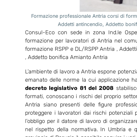
Formazione professionale Antria corsi di form
Addetti antincendio, Addetto bon
Consul-Eco con sede in zona Ind.le Osped
formazione per lavoratori di Antria nel com
formazione RSPP e DL/RSPP Antria , Addetti 
, Addetto bonifica Amianto Antria
L’ambiente di lavoro a Antria espone potenzia
emanato delle norme la cui applicazione ha l’
decreto legislativo 81 del 2008
stabilis
formati, conoscano i rischi del proprio setto
Antria siano presenti delle figure profess
proteggere i lavoratori dai rischi potenziali
l’obbligo per il datore di lavoro di organizz
nel rispetto della normativa. In Umbria e