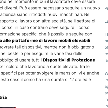
ione nel momento in cui il lavoratore deve essere
ifici diversi. Può essere necessario seguire un nuovo
P
 azienda siano introdotti nuovi macchinari. Nel
apporto di lavoro con altra società, se il settore di
L
corso, in caso contrario deve seguire il corso
di formazione specifici che è possibile seguire con
T
 alle piattaforme di lavoro mobili elevabili
p
novrare tali dispositivi, mentre non è obbligatorio
o
el cestello per eseguire le varie fasi delle
t
bbligo di usare tutti i
Dispositivi di Protezione
l
per coloro che lavorano a quote elevate. Tra le
 specifici per poter svolgere le mansioni vi è anche
W
uesto caso il corso ha una durata di 12 ore ed è
i
a
a
tria
I
I