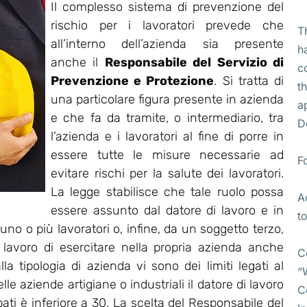
Il complesso sistema di prevenzione del
rischio per i lavoratori prevede che
T
all’interno dell’azienda sia presente
h
anche il
Responsabile del Servizio di
c
Prevenzione e Protezione
. Si tratta di
t
una particolare figura presente in azienda
a
e che fa da tramite, o intermediario, tra
D
l’azienda e i lavoratori al fine di porre in
essere tutte le misure necessarie ad
F
evitare rischi per la salute dei lavoratori.
La legge stabilisce che tale ruolo possa
A
essere assunto dal datore di lavoro e in
t
no o più lavoratori o, infine, da un soggetto terzo,
i lavoro di esercitare nella propria azienda anche
C
lla tipologia di azienda vi sono dei limiti legati al
“
e aziende artigiane o industriali il datore di lavoro
C
pati è inferiore a 30. La scelta del Responsabile del