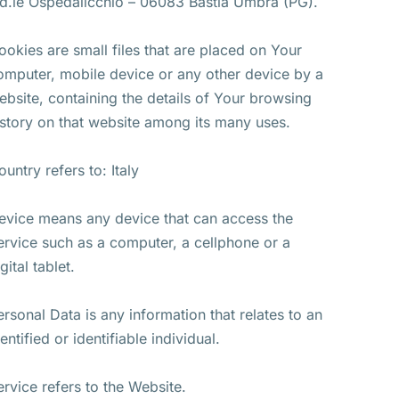
nd.le Ospedalicchio – 06083 Bastia Umbra (PG).
ookies are small files that are placed on Your
omputer, mobile device or any other device by a
ebsite, containing the details of Your browsing
istory on that website among its many uses.
ountry refers to: Italy
evice means any device that can access the
ervice such as a computer, a cellphone or a
gital tablet.
ersonal Data is any information that relates to an
entified or identifiable individual.
ervice refers to the Website.