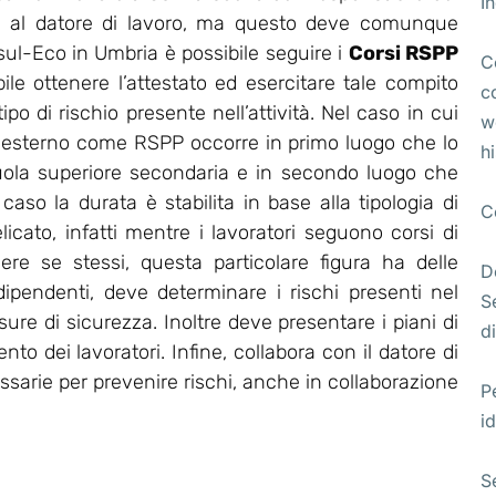
I
ta al datore di lavoro, ma questo deve comunque
l-Eco in Umbria è possibile seguire i
Corsi RSPP
C
bile ottenere l’attestato ed esercitare tale compito
c
po di rischio presente nell’attività. Nel caso in cui
w
 esterno come RSPP occorre in primo luogo che lo
h
uola superiore secondaria e in secondo luogo che
so la durata è stabilita in base alla tipologia di
C
licato, infatti mentre i lavoratori seguono corsi di
ere se stessi, questa particolare figura ha delle
D
 dipendenti, deve determinare i rischi presenti nel
S
re di sicurezza. Inoltre deve presentare i piani di
di
o dei lavoratori. Infine, collabora con il datore di
essarie per prevenire rischi, anche in collaborazione
P
id
S