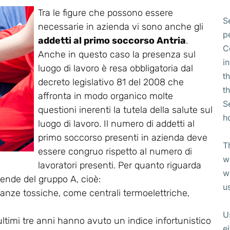
Tra le figure che possono essere
S
necessarie in azienda vi sono anche gli
p
addetti al primo soccorso Antria
.
C
Anche in questo caso la presenza sul
i
luogo di lavoro è resa obbligatoria dal
t
decreto legislativo 81 del 2008 che
t
affronta in modo organico molte
S
questioni inerenti la tutela della salute sul
h
luogo di lavoro. Il numero di addetti al
primo soccorso presenti in azienda deve
T
essere congruo rispetto al numero di
w
lavoratori presenti. Per quanto riguarda
w
ziende del gruppo A, cioè:
u
tanze tossiche, come centrali termoelettriche,
U
ultimi tre anni hanno avuto un indice infortunistico
e