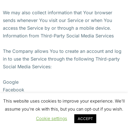
We may also collect information that Your browser
sends whenever You visit our Service or when You
access the Service by or through a mobile device.
Information from Third-Party Social Media Services
The Company allows You to create an account and log
in to use the Service through the following Third-party
Social Media Services:
Google
Facebook
Twitter
This website uses cookies to improve your experience. We'll
assume you're ok with this, but you can opt-out if you wish.
If You decide to register through or otherwise grant us
Cookie settings
ACCEPT
access to a Third-Party Social Media Service, We may