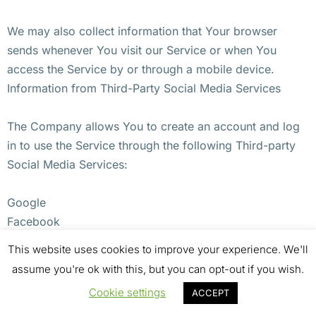
We may also collect information that Your browser
sends whenever You visit our Service or when You
access the Service by or through a mobile device.
Information from Third-Party Social Media Services
The Company allows You to create an account and log
in to use the Service through the following Third-party
Social Media Services:
Google
Facebook
Twitter
This website uses cookies to improve your experience. We'll
assume you're ok with this, but you can opt-out if you wish.
If You decide to register through or otherwise grant us
Cookie settings
ACCEPT
access to a Third-Party Social Media Service, We may