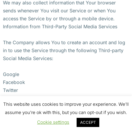
We may also collect information that Your browser
sends whenever You visit our Service or when You
access the Service by or through a mobile device.
Information from Third-Party Social Media Services
The Company allows You to create an account and log
in to use the Service through the following Third-party
Social Media Services:
Google
Facebook
Twitter
This website uses cookies to improve your experience. We'll
If You decide to register through or otherwise grant us
assume you're ok with this, but you can opt-out if you wish.
access to a Third-Party Social Media Service, We may
collect Personal data that is already associated with
Cookie settings
ACCEPT
Your Third-Party Social Media Service’s account, such