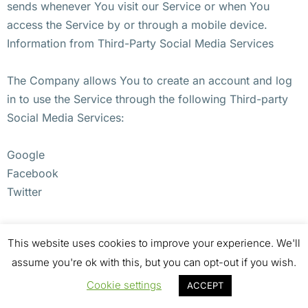
sends whenever You visit our Service or when You
access the Service by or through a mobile device.
Information from Third-Party Social Media Services
The Company allows You to create an account and log
in to use the Service through the following Third-party
Social Media Services:
Google
Facebook
Twitter
If You decide to register through or otherwise grant us
This website uses cookies to improve your experience. We'll
access to a Third-Party Social Media Service, We may
assume you're ok with this, but you can opt-out if you wish.
collect Personal data that is already associated with
Your Third-Party Social Media Service’s account, such
Cookie settings
ACCEPT
as Your name, Your email address, Your activities or