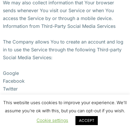
We may also collect information that Your browser
sends whenever You visit our Service or when You
access the Service by or through a mobile device.
Information from Third-Party Social Media Services
The Company allows You to create an account and log
in to use the Service through the following Third-party
Social Media Services:
Google
Facebook
Twitter
This website uses cookies to improve your experience. We'll
If You decide to register through or otherwise grant us
assume you're ok with this, but you can opt-out if you wish.
access to a Third-Party Social Media Service, We may
collect Personal data that is already associated with
Cookie settings
ACCEPT
Your Third-Party Social Media Service’s account, such