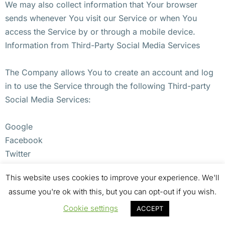
We may also collect information that Your browser
sends whenever You visit our Service or when You
access the Service by or through a mobile device.
Information from Third-Party Social Media Services
The Company allows You to create an account and log
in to use the Service through the following Third-party
Social Media Services:
Google
Facebook
Twitter
This website uses cookies to improve your experience. We'll
If You decide to register through or otherwise grant us
assume you're ok with this, but you can opt-out if you wish.
access to a Third-Party Social Media Service, We may
collect Personal data that is already associated with
Cookie settings
ACCEPT
Your Third-Party Social Media Service’s account, such