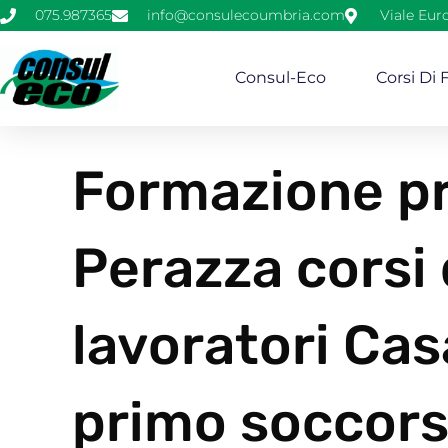
075.987365
info@consulecoumbria.com
Viale Eur
Consul-Eco
Corsi Di
Formazione pr
Perazza corsi
lavoratori Ca
primo soccors