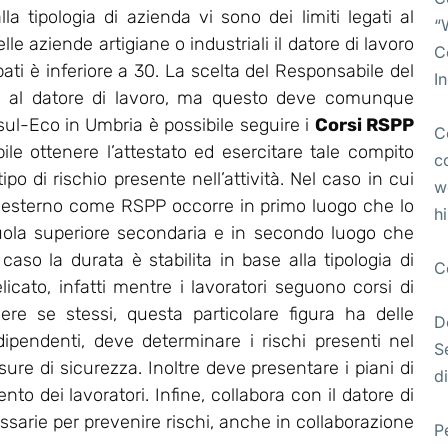
lla tipologia di azienda vi sono dei limiti legati al
“
e aziende artigiane o industriali il datore di lavoro
C
pati è inferiore a 30. La scelta del Responsabile del
I
ta al datore di lavoro, ma questo deve comunque
l-Eco in Umbria è possibile seguire i
Corsi RSPP
C
bile ottenere l’attestato ed esercitare tale compito
c
po di rischio presente nell’attività. Nel caso in cui
w
 esterno come RSPP occorre in primo luogo che lo
h
uola superiore secondaria e in secondo luogo che
so la durata è stabilita in base alla tipologia di
C
licato, infatti mentre i lavoratori seguono corsi di
ere se stessi, questa particolare figura ha delle
D
 dipendenti, deve determinare i rischi presenti nel
S
re di sicurezza. Inoltre deve presentare i piani di
di
o dei lavoratori. Infine, collabora con il datore di
essarie per prevenire rischi, anche in collaborazione
P