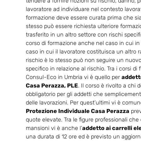
tendere a fornire nozioni su rischio, danno, p
lavoratore ad individuare nel contesto lavorati
formazione deve essere curata prima che sia co
stesso può essere richiesta ulteriore formaz
trasferito in un altro settore con rischi spec
corso di formazione anche nel caso in cui in
caso in cui il lavoratore costituisca un altro r
rischio è lo stesso può non seguire un nuovo 
specifico in relazione al rischio. Tra i corsi 
Consul-Eco in Umbria vi è quello per
addetto
Casa Perazza, PLE
. Il corso è rivolto a ch
obbligatorio per gli addetti che semplicemente
delle lavorazioni. Per quest’ultimi vi è comunq
Protezione Individuale Casa Perazza
prev
quote elevate. Tra le figure professionali che
mansioni vi è anche l’
addetto ai carrelli e
una durata di 12 ore ed è previsto un aggio