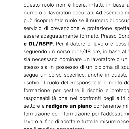
questo ruolo non è libera, infatti, in base a
numero di lavoratori occupati. Ad esempio nell
può ricoprire tale ruolo se il numero di occu
servizio di prevenzione e protezione spet
essere adeguatamente formato. Presso Consu
e DL/RSPP
. Per il datore di lavoro è possi
seguendo un corso di 16/48 ore, in base al ti
sia necessario nominare un lavoratore o un
stesso sia in possesso di un diploma di sc
segua un corso specifico, anche in questo ca
rischio. Il ruolo del Responsabile è molto de
formazione per gestire il rischio e protegg
responsabilità che nei confronti degli altri
settore e
redigere un piano
contenente misu
formazione ed informazione per l’addestrament
lavoro al fine di adottare tutte le misure nec