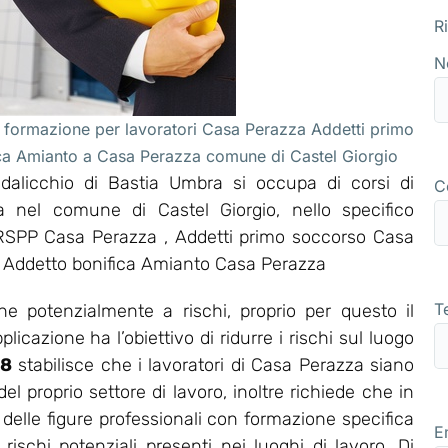
R
N
 formazione per lavoratori Casa Perazza Addetti primo
ica Amianto a Casa Perazza comune di Castel Giorgio
alicchio di Bastia Umbra si occupa di corsi di
C
a nel comune di Castel Giorgio, nello specifico
RSPP Casa Perazza , Addetti primo soccorso Casa
, Addetto bonifica Amianto Casa Perazza
T
e potenzialmente a rischi, proprio per questo il
icazione ha l’obiettivo di ridurre i rischi sul luogo
08
stabilisce che i lavoratori di Casa Perazza siano
 proprio settore di lavoro, inoltre richiede che in
delle figure professionali con formazione specifica
E
 rischi potenziali presenti nei luoghi di lavoro. Di