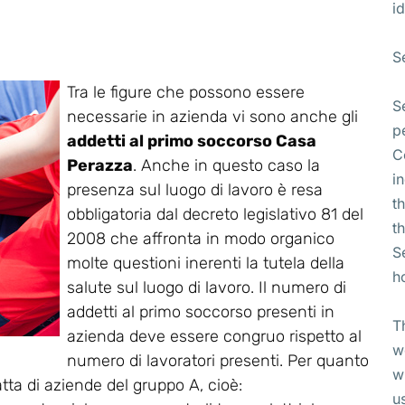
id
S
Tra le figure che possono essere
S
necessarie in azienda vi sono anche gli
p
addetti al primo soccorso Casa
C
Perazza
. Anche in questo caso la
i
presenza sul luogo di lavoro è resa
t
obbligatoria dal decreto legislativo 81 del
t
2008 che affronta in modo organico
S
molte questioni inerenti la tutela della
h
salute sul luogo di lavoro. Il numero di
addetti al primo soccorso presenti in
T
azienda deve essere congruo rispetto al
w
numero di lavoratori presenti. Per quanto
w
atta di aziende del gruppo A, cioè:
u