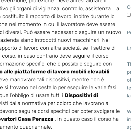
revenzione, protezione. Deve altresì aiutare il
C
vo gli organi di vigilanza, controllo, assistenza. La
stituito il rapporto di lavoro, inoltre durante lo
ione nel momento in cui il lavoratore deve essere
ifici diversi. Può essere necessario seguire un nuovo
P
 azienda siano introdotti nuovi macchinari. Nel
apporto di lavoro con altra società, se il settore di
L
corso, in caso contrario deve seguire il corso
di formazione specifici che è possibile seguire con
T
 alle piattaforme di lavoro mobili elevabili
p
i deve manovrare tali dispositivi, mentre non è
o
 si trovano nel cestello per eseguire le varie fasi
t
ue l’obbligo di usare tutti i
Dispositivi di
l
isti dalla normativa per coloro che lavorano a
 devono seguire corsi specifici per poter svolgere le
W
levatori Casa Perazza
. In questo caso il corso ha
i
rnamento quadriennale.
a