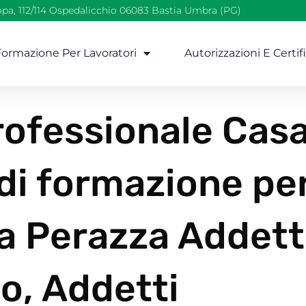
opa, 112/114 Ospedalicchio 06083 Bastia Umbra (PG)
 Formazione Per Lavoratori
Autorizzazioni E Certif
ofessionale Cas
 di formazione pe
sa Perazza Addett
o, Addetti