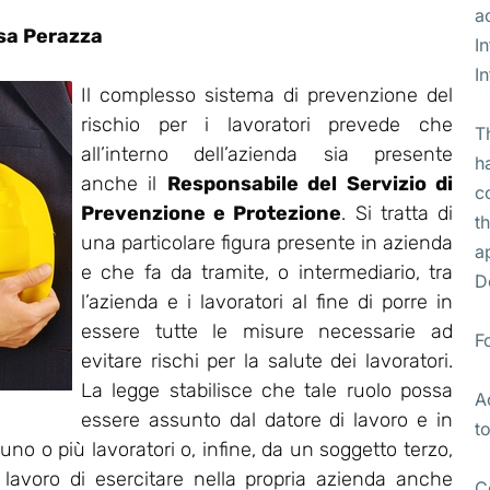
a
sa Perazza
I
I
Il complesso sistema di prevenzione del
rischio per i lavoratori prevede che
T
all’interno dell’azienda sia presente
h
anche il
Responsabile del Servizio di
c
Prevenzione e Protezione
. Si tratta di
t
una particolare figura presente in azienda
a
e che fa da tramite, o intermediario, tra
D
l’azienda e i lavoratori al fine di porre in
essere tutte le misure necessarie ad
F
evitare rischi per la salute dei lavoratori.
La legge stabilisce che tale ruolo possa
A
essere assunto dal datore di lavoro e in
t
no o più lavoratori o, infine, da un soggetto terzo,
i lavoro di esercitare nella propria azienda anche
C