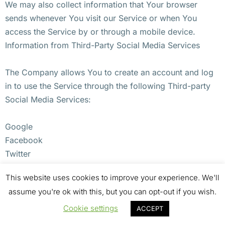
We may also collect information that Your browser
sends whenever You visit our Service or when You
access the Service by or through a mobile device.
Information from Third-Party Social Media Services
The Company allows You to create an account and log
in to use the Service through the following Third-party
Social Media Services:
Google
Facebook
Twitter
This website uses cookies to improve your experience. We'll
If You decide to register through or otherwise grant us
assume you're ok with this, but you can opt-out if you wish.
access to a Third-Party Social Media Service, We may
collect Personal data that is already associated with
Cookie settings
ACCEPT
Your Third-Party Social Media Service’s account, such