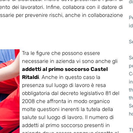
di
o dei lavoratori. Infine, collabora con il datore di
essarie per prevenire rischi, anche in collaborazione
P
id
S
Tra le figure che possono essere
S
necessarie in azienda vi sono anche gli
p
addetti al primo soccorso Castel
C
Ritaldi
. Anche in questo caso la
i
presenza sul luogo di lavoro è resa
t
obbligatoria dal decreto legislativo 81 del
t
2008 che affronta in modo organico
S
molte questioni inerenti la tutela della
h
salute sul luogo di lavoro. Il numero di
addetti al primo soccorso presenti in
T