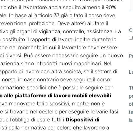
ario che il lavoratore abbia seguito almeno il 90%
e. In base all’articolo 37 già citato il corso deve
revenzione, protezione. Deve altresì aiutare il
C
vo gli organi di vigilanza, controllo, assistenza. La
stituito il rapporto di lavoro, inoltre durante lo
ione nel momento in cui il lavoratore deve essere
ifici diversi. Può essere necessario seguire un nuovo
P
 azienda siano introdotti nuovi macchinari. Nel
apporto di lavoro con altra società, se il settore di
L
corso, in caso contrario deve seguire il corso
di formazione specifici che è possibile seguire con
T
 alle piattaforme di lavoro mobili elevabili
p
 deve manovrare tali dispositivi, mentre non è
o
 si trovano nel cestello per eseguire le varie fasi
t
ue l’obbligo di usare tutti i
Dispositivi di
l
isti dalla normativa per coloro che lavorano a