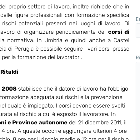
 proprio settore di lavoro, inoltre richiede che in
 delle figure professionali con formazione specifica
E
 rischi potenziali presenti nei luoghi di lavoro. Di
 lavoro di organizzare periodicamente dei
corsi di
lla normativa. In Umbria e quindi anche a Castel
cia di Perugia è possibile seguire i vari corsi presso
 per la formazione dei lavoratori.
R
Ritaldi
el 2008
stabilisce che il datore di lavoro ha l’obbligo
 formazione adeguata sui rischi e la prevenzione
 nel quale è impiegato. I corsi devono essere svolti
rata al rischio a cui è esposto il lavoratore. In
oni e Province autonome
del 21 dicembre 2011, il
a 4 ore. A queste occorre aggiungere ulteriori 4 ore
chio, 8 ore per il rischio medio e 12 ore per il rischio