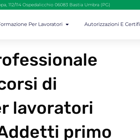
opa, 112/114 Ospedalicchio 06083 Bastia Umbra (PG)
 Formazione Per Lavoratori
Autorizzazioni E Certif
ofessionale
corsi di
r lavoratori
 Addetti primo