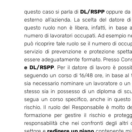
questo caso si parla di
DL/RSPP
oppure da u
esterno all’azienda. La scelta del datore d
questo ruolo non è libera, infatti, in base a
numero di lavoratori occupati. Ad esempio nell
può ricoprire tale ruolo se il numero di occu
servizio di prevenzione e protezione spet
essere adeguatamente formato. Presso Consu
e DL/RSPP
. Per il datore di lavoro è possi
seguendo un corso di 16/48 ore, in base al ti
sia necessario nominare un lavoratore o un
stesso sia in possesso di un diploma di sc
segua un corso specifico, anche in questo ca
rischio. Il ruolo del Responsabile è molto de
formazione per gestire il rischio e protegg
responsabilità che nei confronti degli altri
settore e
redigere un piano
contenente misu