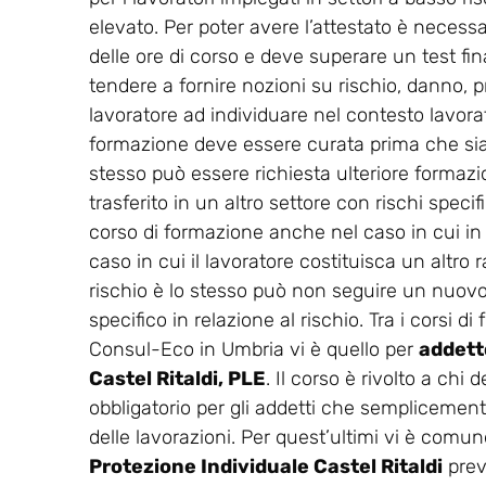
elevato. Per poter avere l’attestato è necess
delle ore di corso e deve superare un test final
tendere a fornire nozioni su rischio, danno, p
lavoratore ad individuare nel contesto lavorati
formazione deve essere curata prima che sia co
stesso può essere richiesta ulteriore formaz
trasferito in un altro settore con rischi spec
corso di formazione anche nel caso in cui in
caso in cui il lavoratore costituisca un altro r
rischio è lo stesso può non seguire un nuovo 
specifico in relazione al rischio. Tra i corsi 
Consul-Eco in Umbria vi è quello per
addetto
Castel Ritaldi, PLE
. Il corso è rivolto a chi
obbligatorio per gli addetti che semplicemente
delle lavorazioni. Per quest’ultimi vi è comunq
Protezione Individuale Castel Ritaldi
prev