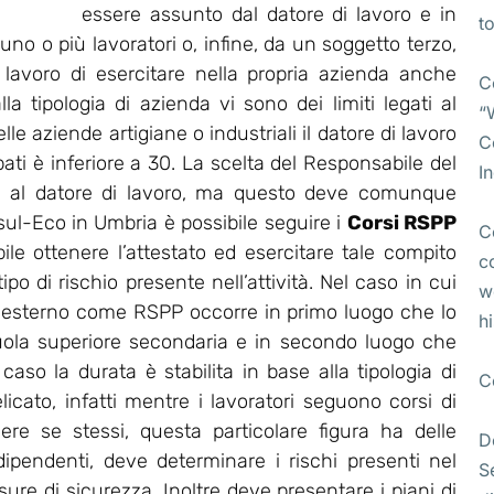
essere assunto dal datore di lavoro e in
t
no o più lavoratori o, infine, da un soggetto terzo,
i lavoro di esercitare nella propria azienda anche
C
lla tipologia di azienda vi sono dei limiti legati al
“
e aziende artigiane o industriali il datore di lavoro
C
pati è inferiore a 30. La scelta del Responsabile del
I
ta al datore di lavoro, ma questo deve comunque
l-Eco in Umbria è possibile seguire i
Corsi RSPP
C
bile ottenere l’attestato ed esercitare tale compito
c
po di rischio presente nell’attività. Nel caso in cui
w
 esterno come RSPP occorre in primo luogo che lo
h
uola superiore secondaria e in secondo luogo che
so la durata è stabilita in base alla tipologia di
C
licato, infatti mentre i lavoratori seguono corsi di
ere se stessi, questa particolare figura ha delle
D
 dipendenti, deve determinare i rischi presenti nel
S
re di sicurezza. Inoltre deve presentare i piani di