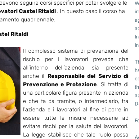
 devono seguire corsi specifici per poter svolgere le
W
evatori Castel Ritaldi
. In questo caso il corso ha
i
rnamento quadriennale.
a
a
el Ritaldi
I
I
Il complesso sistema di prevenzione del
rischio per i lavoratori prevede che
T
all’interno dell’azienda sia presente
h
anche il
Responsabile del Servizio di
c
Prevenzione e Protezione
. Si tratta di
t
una particolare figura presente in azienda
a
e che fa da tramite, o intermediario, tra
D
l’azienda e i lavoratori al fine di porre in
essere tutte le misure necessarie ad
F
evitare rischi per la salute dei lavoratori.
La legge stabilisce che tale ruolo possa
A