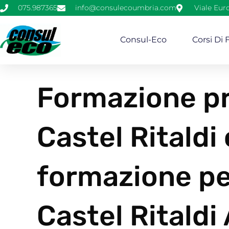
075.987365
info@consulecoumbria.com
Viale Eur
Consul-Eco
Corsi Di
Formazione pr
Castel Ritaldi 
formazione pe
Castel Ritaldi