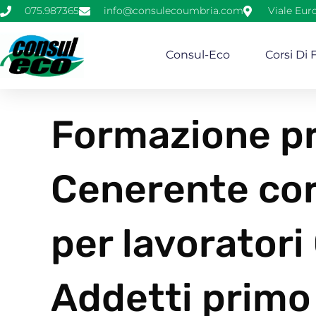
075.987365
info@consulecoumbria.com
Viale Eur
Consul-Eco
Corsi Di
Formazione pr
Cenerente cor
per lavorator
Addetti primo