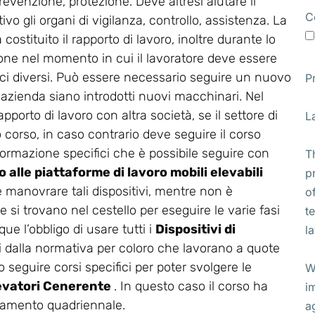
revenzione, protezione. Deve altresì aiutare il
C
vo gli organi di vigilanza, controllo, assistenza. La
stituito il rapporto di lavoro, inoltre durante lo
ione nel momento in cui il lavoratore deve essere
ifici diversi. Può essere necessario seguire un nuovo
P
 azienda siano introdotti nuovi macchinari. Nel
apporto di lavoro con altra società, se il settore di
L
corso, in caso contrario deve seguire il corso
di formazione specifici che è possibile seguire con
T
 alle piattaforme di lavoro mobili elevabili
p
ve manovrare tali dispositivi, mentre non è
o
 si trovano nel cestello per eseguire le varie fasi
t
ue l’obbligo di usare tutti i
Dispositivi di
l
i dalla normativa per coloro che lavorano a quote
 seguire corsi specifici per poter svolgere le
W
elevatori Cenerente
. In questo caso il corso ha
i
rnamento quadriennale.
a