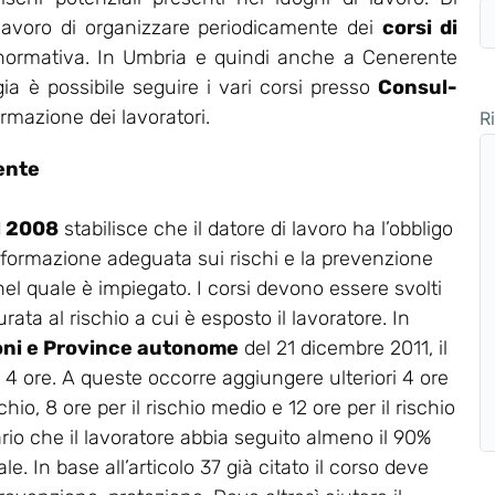
 lavoro di organizzare periodicamente dei
corsi di
 normativa. In Umbria e quindi anche a Cenerente
ia è possibile seguire i vari corsi presso
Consul-
ormazione dei lavoratori.
R
ente
el 2008
stabilisce che il datore di lavoro ha l’obbligo
 formazione adeguata sui rischi e la prevenzione
 nel quale è impiegato. I corsi devono essere svolti
rata al rischio a cui è esposto il lavoratore. In
oni e Province autonome
del 21 dicembre 2011, il
a 4 ore. A queste occorre aggiungere ulteriori 4 ore
chio, 8 ore per il rischio medio e 12 ore per il rischio
ario che il lavoratore abbia seguito almeno il 90%
e. In base all’articolo 37 già citato il corso deve