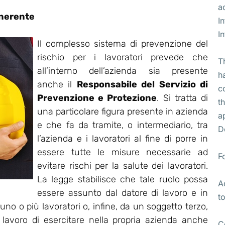
a
nerente
I
I
Il complesso sistema di prevenzione del
rischio per i lavoratori prevede che
T
all’interno dell’azienda sia presente
h
anche il
Responsabile del Servizio di
c
Prevenzione e Protezione
. Si tratta di
t
una particolare figura presente in azienda
a
e che fa da tramite, o intermediario, tra
D
l’azienda e i lavoratori al fine di porre in
essere tutte le misure necessarie ad
F
evitare rischi per la salute dei lavoratori.
La legge stabilisce che tale ruolo possa
A
essere assunto dal datore di lavoro e in
t
no o più lavoratori o, infine, da un soggetto terzo,
i lavoro di esercitare nella propria azienda anche
C