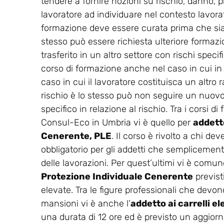
tendere a fornire nozioni su rischio, danno, p
lavoratore ad individuare nel contesto lavorati
formazione deve essere curata prima che sia co
stesso può essere richiesta ulteriore formaz
trasferito in un altro settore con rischi spec
corso di formazione anche nel caso in cui in
caso in cui il lavoratore costituisca un altro r
rischio è lo stesso può non seguire un nuovo 
specifico in relazione al rischio. Tra i corsi 
Consul-Eco in Umbria vi è quello per
addetto
Cenerente, PLE
. Il corso è rivolto a chi de
obbligatorio per gli addetti che semplicemente
delle lavorazioni. Per quest’ultimi vi è comunq
Protezione Individuale Cenerente
previst
elevate. Tra le figure professionali che devono
mansioni vi è anche l’
addetto ai carrelli 
una durata di 12 ore ed è previsto un aggio