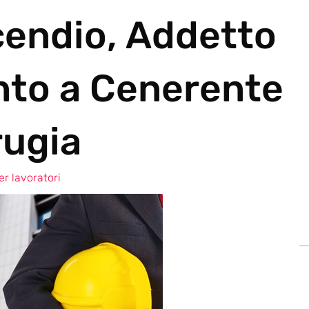
cendio, Addetto
nto a Cenerente
rugia
r lavoratori