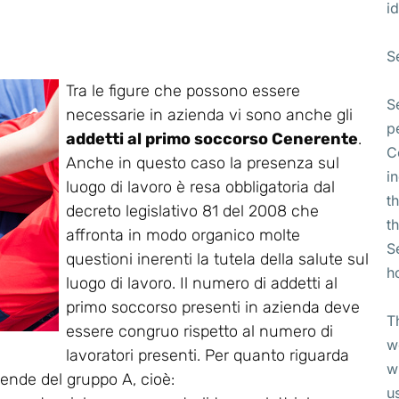
id
S
Tra le figure che possono essere
S
necessarie in azienda vi sono anche gli
p
addetti al primo soccorso Cenerente
.
C
Anche in questo caso la presenza sul
i
luogo di lavoro è resa obbligatoria dal
t
decreto legislativo 81 del 2008 che
t
affronta in modo organico molte
S
questioni inerenti la tutela della salute sul
h
luogo di lavoro. Il numero di addetti al
primo soccorso presenti in azienda deve
T
essere congruo rispetto al numero di
w
lavoratori presenti. Per quanto riguarda
w
ziende del gruppo A, cioè:
u