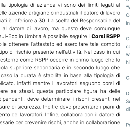
lla tipologia di azienda vi sono dei limiti legati al
“
e aziende artigiane o industriali il datore di lavoro
C
pati è inferiore a 30. La scelta del Responsabile del
I
ta al datore di lavoro, ma questo deve comunque
l-Eco in Umbria è possibile seguire i
Corsi RSPP
C
bile ottenere l’attestato ed esercitare tale compito
c
po di rischio presente nell’attività. Nel caso in cui
w
 esterno come RSPP occorre in primo luogo che lo
h
uola superiore secondaria e in secondo luogo che
so la durata è stabilita in base alla tipologia di
C
licato, infatti mentre i lavoratori seguono corsi di
ere se stessi, questa particolare figura ha delle
D
 dipendenti, deve determinare i rischi presenti nel
S
re di sicurezza. Inoltre deve presentare i piani di
di
o dei lavoratori. Infine, collabora con il datore di
essarie per prevenire rischi, anche in collaborazione
P