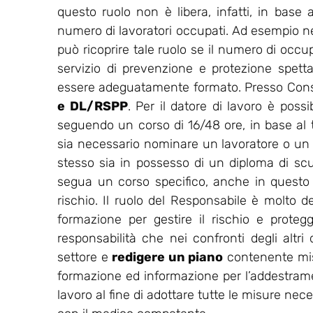
questo ruolo non è libera, infatti, in base a
numero di lavoratori occupati. Ad esempio nell
può ricoprire tale ruolo se il numero di occu
servizio di prevenzione e protezione spet
essere adeguatamente formato. Presso Consu
e DL/RSPP
. Per il datore di lavoro è possi
seguendo un corso di 16/48 ore, in base al ti
sia necessario nominare un lavoratore o un
stesso sia in possesso di un diploma di sc
segua un corso specifico, anche in questo ca
rischio. Il ruolo del Responsabile è molto de
formazione per gestire il rischio e protegg
responsabilità che nei confronti degli altri
settore e
redigere un piano
contenente misu
formazione ed informazione per l’addestrament
lavoro al fine di adottare tutte le misure nec