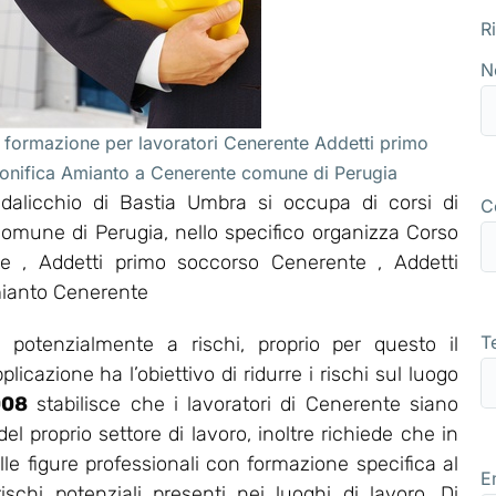
R
N
 formazione per lavoratori Cenerente Addetti primo
bonifica Amianto a Cenerente comune di Perugia
alicchio di Bastia Umbra si occupa di corsi di
C
comune di Perugia, nello specifico organizza Corso
 , Addetti primo soccorso Cenerente , Addetti
mianto Cenerente
T
potenzialmente a rischi, proprio per questo il
icazione ha l’obiettivo di ridurre i rischi sul luogo
008
stabilisce che i lavoratori di Cenerente siano
 proprio settore di lavoro, inoltre richiede che in
le figure professionali con formazione specifica al
E
ischi potenziali presenti nei luoghi di lavoro. Di