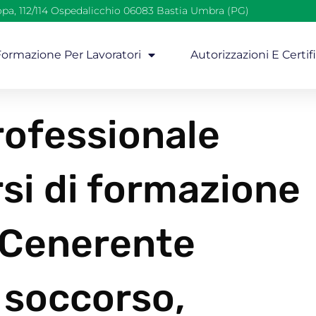
opa, 112/114 Ospedalicchio 06083 Bastia Umbra (PG)
 Formazione Per Lavoratori
Autorizzazioni E Certif
ofessionale
si di formazione
i Cenerente
 soccorso,