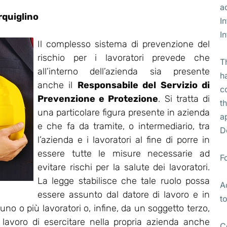
a
quiglino
I
I
Il complesso sistema di prevenzione del
rischio per i lavoratori prevede che
T
all’interno dell’azienda sia presente
h
anche il
Responsabile del Servizio di
c
Prevenzione e Protezione
. Si tratta di
t
una particolare figura presente in azienda
a
e che fa da tramite, o intermediario, tra
D
l’azienda e i lavoratori al fine di porre in
essere tutte le misure necessarie ad
F
evitare rischi per la salute dei lavoratori.
La legge stabilisce che tale ruolo possa
A
essere assunto dal datore di lavoro e in
t
no o più lavoratori o, infine, da un soggetto terzo,
i lavoro di esercitare nella propria azienda anche
C