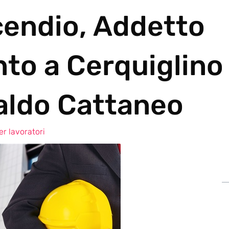
cendio, Addetto
nto a Cerquiglino
aldo Cattaneo
r lavoratori