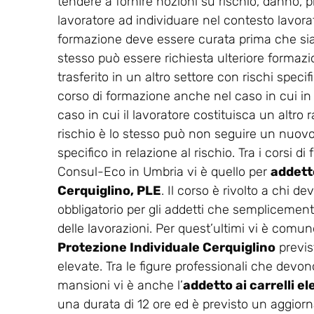
tendere a fornire nozioni su rischio, danno, p
lavoratore ad individuare nel contesto lavorati
formazione deve essere curata prima che sia co
stesso può essere richiesta ulteriore formaz
trasferito in un altro settore con rischi spec
corso di formazione anche nel caso in cui in
caso in cui il lavoratore costituisca un altro r
rischio è lo stesso può non seguire un nuovo 
specifico in relazione al rischio. Tra i corsi 
Consul-Eco in Umbria vi è quello per
addetto
Cerquiglino, PLE
. Il corso è rivolto a chi d
obbligatorio per gli addetti che semplicemente
delle lavorazioni. Per quest’ultimi vi è comunq
Protezione Individuale Cerquiglino
previs
elevate. Tra le figure professionali che devono
mansioni vi è anche l’
addetto ai carrelli e
una durata di 12 ore ed è previsto un aggio