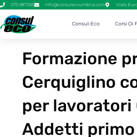
075.987365
info@consulecoumbria.com
Viale Eur
Consul-Eco
Corsi Di
Formazione pr
Cerquiglino co
per lavoratori
Addetti primo