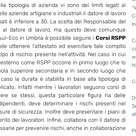
lla tipologia di azienda vi sono dei limiti legati al
“
e aziende artigiane o industriali il datore di lavoro
C
pati è inferiore a 30. La scelta del Responsabile del
I
ta al datore di lavoro, ma questo deve comunque
l-Eco in Umbria è possibile seguire i
Corsi RSPP
C
bile ottenere l’attestato ed esercitare tale compito
c
po di rischio presente nell’attività. Nel caso in cui
w
 esterno come RSPP occorre in primo luogo che lo
h
uola superiore secondaria e in secondo luogo che
so la durata è stabilita in base alla tipologia di
C
licato, infatti mentre i lavoratori seguono corsi di
ere se stessi, questa particolare figura ha delle
D
 dipendenti, deve determinare i rischi presenti nel
S
re di sicurezza. Inoltre deve presentare i piani di
di
o dei lavoratori. Infine, collabora con il datore di
essarie per prevenire rischi, anche in collaborazione
P