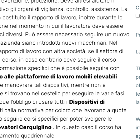
revenzione, protezione. Deve altresì aiutare il
C
vo gli organi di vigilanza, controllo, assistenza. La
stituito il rapporto di lavoro, inoltre durante lo
ione nel momento in cui il lavoratore deve essere
ifici diversi. Può essere necessario seguire un nuovo
P
 azienda siano introdotti nuovi macchinari. Nel
apporto di lavoro con altra società, se il settore di
L
corso, in caso contrario deve seguire il corso
di formazione specifici che è possibile seguire con
T
 alle piattaforme di lavoro mobili elevabili
p
eve manovrare tali dispositivi, mentre non è
o
 si trovano nel cestello per eseguire le varie fasi
t
ue l’obbligo di usare tutti i
Dispositivi di
l
ti dalla normativa per coloro che lavorano a quote
 seguire corsi specifici per poter svolgere le
W
levatori Cerquiglino
. In questo caso il corso ha
i
rnamento quadriennale.
a