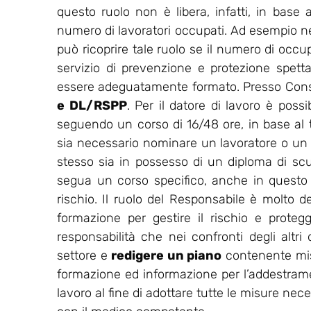
questo ruolo non è libera, infatti, in base a
numero di lavoratori occupati. Ad esempio nell
può ricoprire tale ruolo se il numero di occu
servizio di prevenzione e protezione spet
essere adeguatamente formato. Presso Consu
e DL/RSPP
. Per il datore di lavoro è possi
seguendo un corso di 16/48 ore, in base al ti
sia necessario nominare un lavoratore o un
stesso sia in possesso di un diploma di sc
segua un corso specifico, anche in questo ca
rischio. Il ruolo del Responsabile è molto de
formazione per gestire il rischio e protegg
responsabilità che nei confronti degli altri
settore e
redigere un piano
contenente misu
formazione ed informazione per l’addestrament
lavoro al fine di adottare tutte le misure nec