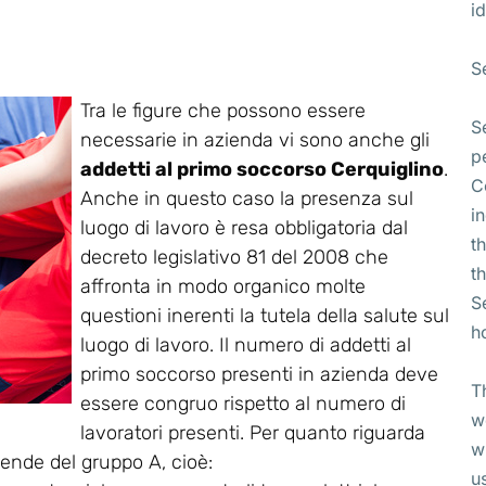
id
S
Tra le figure che possono essere
S
necessarie in azienda vi sono anche gli
p
addetti al primo soccorso Cerquiglino
.
C
Anche in questo caso la presenza sul
i
luogo di lavoro è resa obbligatoria dal
t
decreto legislativo 81 del 2008 che
t
affronta in modo organico molte
S
questioni inerenti la tutela della salute sul
h
luogo di lavoro. Il numero di addetti al
primo soccorso presenti in azienda deve
T
essere congruo rispetto al numero di
w
lavoratori presenti. Per quanto riguarda
w
ziende del gruppo A, cioè:
u