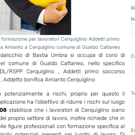
R
N
 formazione per lavoratori Cerquiglino Addetti primo
ica Amianto a Cerquiglino comune di Gualdo Cattaneo
alicchio di Bastia Umbra si occupa di corsi di
C
 nel comune di Gualdo Cattaneo, nello specifico
L/RSPP Cerquiglino , Addetti primo soccorso
 , Addetto bonifica Amianto Cerquiglino
T
 potenzialmente a rischi, proprio per questo il
icazione ha l’obiettivo di ridurre i rischi sul luogo
008
stabilisce che i lavoratori di Cerquiglino siano
 proprio settore di lavoro, inoltre richiede che in
lle figure professionali con formazione specifica al
E
ischi potenziali presenti nei luoghi di lavoro. Di