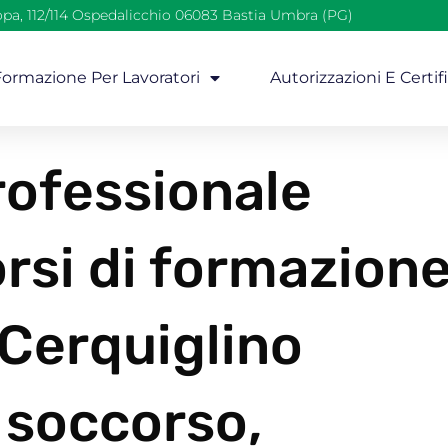
opa, 112/114 Ospedalicchio 06083 Bastia Umbra (PG)
 Formazione Per Lavoratori
Autorizzazioni E Certif
ofessionale
rsi di formazion
 Cerquiglino
 soccorso,