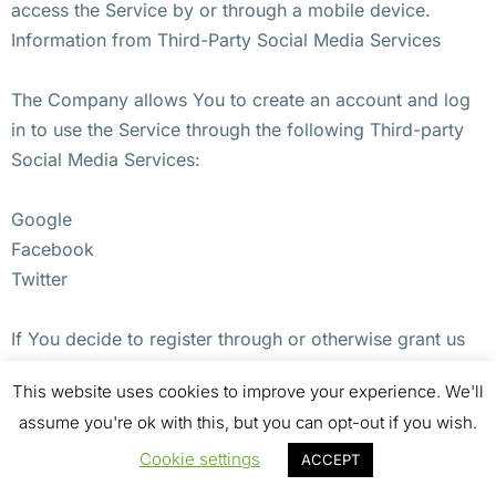
access the Service by or through a mobile device.
Information from Third-Party Social Media Services
The Company allows You to create an account and log
in to use the Service through the following Third-party
Social Media Services:
Google
Facebook
Twitter
If You decide to register through or otherwise grant us
access to a Third-Party Social Media Service, We may
This website uses cookies to improve your experience. We'll
collect Personal data that is already associated with
assume you're ok with this, but you can opt-out if you wish.
Your Third-Party Social Media Service’s account, such
as Your name, Your email address, Your activities or
Cookie settings
ACCEPT
Your contact list associated with that account.