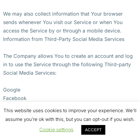
We may also collect information that Your browser
sends whenever You visit our Service or when You
access the Service by or through a mobile device.
Information from Third-Party Social Media Services
The Company allows You to create an account and log
in to use the Service through the following Third-party
Social Media Services:
Google
Facebook
Twitter
This website uses cookies to improve your experience. We'll
assume you're ok with this, but you can opt-out if you wish.
If You decide to register through or otherwise grant us
Cookie settings
ACCEPT
access to a Third-Party Social Media Service, We may