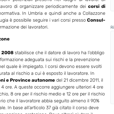
 lavoro di organizzare periodicamente dei
corsi di
 normativa. In Umbria e quindi anche a Collazzone
gia è possibile seguire i vari corsi presso
Consul-
ormazione dei lavoratori.
R
zzone
el 2008
stabilisce che il datore di lavoro ha l’obbligo
 formazione adeguata sui rischi e la prevenzione
 nel quale è impiegato. I corsi devono essere svolti
rata al rischio a cui è esposto il lavoratore. In
oni e Province autonome
del 21 dicembre 2011, il
a 4 ore. A queste occorre aggiungere ulteriori 4 ore
chio, 8 ore per il rischio medio e 12 ore per il rischio
ario che il lavoratore abbia seguito almeno il 90%
e. In base all’articolo 37 già citato il corso deve