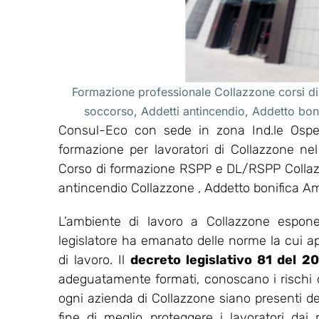
Formazione professionale Collazzone corsi di
soccorso, Addetti antincendio, Addetto bo
Consul-Eco con sede in zona Ind.le Osped
formazione per lavoratori di Collazzone ne
Corso di formazione RSPP e DL/RSPP Collazz
antincendio Collazzone , Addetto bonifica A
L’ambiente di lavoro a Collazzone espone
legislatore ha emanato delle norme la cui appl
di lavoro. Il
decreto legislativo 81 del 2
adeguatamente formati, conoscano i rischi del
ogni azienda di Collazzone siano presenti del
fine di meglio proteggere i lavoratori dai r