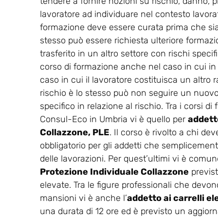
tendere a fornire nozioni su rischio, danno, p
lavoratore ad individuare nel contesto lavorati
formazione deve essere curata prima che sia co
stesso può essere richiesta ulteriore formaz
trasferito in un altro settore con rischi spec
corso di formazione anche nel caso in cui in
caso in cui il lavoratore costituisca un altro r
rischio è lo stesso può non seguire un nuovo 
specifico in relazione al rischio. Tra i corsi 
Consul-Eco in Umbria vi è quello per
addetto
Collazzone, PLE
. Il corso è rivolto a chi d
obbligatorio per gli addetti che semplicemente
delle lavorazioni. Per quest’ultimi vi è comunq
Protezione Individuale Collazzone
previst
elevate. Tra le figure professionali che devono
mansioni vi è anche l’
addetto ai carrelli e
una durata di 12 ore ed è previsto un aggio