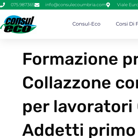
075.987365
info@consulecoumbria.com
Viale Eur
Consul-Eco
Corsi Di
Formazione pr
Collazzone co
per lavoratori
Addetti primo