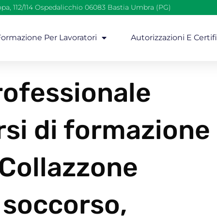
opa, 112/114 Ospedalicchio 06083 Bastia Umbra (PG)
 Formazione Per Lavoratori
Autorizzazioni E Certif
ofessionale
rsi di formazione
 Collazzone
 soccorso,