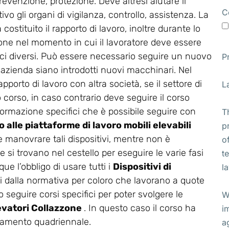
revenzione, protezione. Deve altresì aiutare il
C
vo gli organi di vigilanza, controllo, assistenza. La
stituito il rapporto di lavoro, inoltre durante lo
ione nel momento in cui il lavoratore deve essere
ifici diversi. Può essere necessario seguire un nuovo
P
 azienda siano introdotti nuovi macchinari. Nel
apporto di lavoro con altra società, se il settore di
L
corso, in caso contrario deve seguire il corso
di formazione specifici che è possibile seguire con
T
 alle piattaforme di lavoro mobili elevabili
p
eve manovrare tali dispositivi, mentre non è
o
 si trovano nel cestello per eseguire le varie fasi
t
ue l’obbligo di usare tutti i
Dispositivi di
l
i dalla normativa per coloro che lavorano a quote
 seguire corsi specifici per poter svolgere le
W
levatori Collazzone
. In questo caso il corso ha
i
rnamento quadriennale.
a