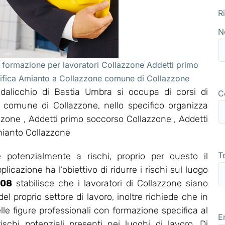
R
N
 formazione per lavoratori Collazzone Addetti primo
nifica Amianto a Collazzone comune di Collazzone
alicchio di Bastia Umbra si occupa di corsi di
C
l comune di Collazzone, nello specifico organizza
one , Addetti primo soccorso Collazzone , Addetti
mianto Collazzone
T
 potenzialmente a rischi, proprio per questo il
icazione ha l’obiettivo di ridurre i rischi sul luogo
008
stabilisce che i lavoratori di Collazzone siano
 proprio settore di lavoro, inoltre richiede che in
le figure professionali con formazione specifica al
E
ischi potenziali presenti nei luoghi di lavoro. Di