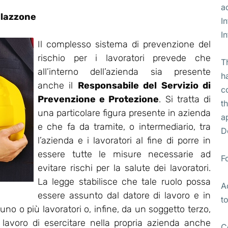
a
llazzone
I
I
Il complesso sistema di prevenzione del
rischio per i lavoratori prevede che
T
all’interno dell’azienda sia presente
h
anche il
Responsabile del Servizio di
c
Prevenzione e Protezione
. Si tratta di
t
una particolare figura presente in azienda
a
e che fa da tramite, o intermediario, tra
D
l’azienda e i lavoratori al fine di porre in
essere tutte le misure necessarie ad
F
evitare rischi per la salute dei lavoratori.
La legge stabilisce che tale ruolo possa
A
essere assunto dal datore di lavoro e in
t
no o più lavoratori o, infine, da un soggetto terzo,
i lavoro di esercitare nella propria azienda anche
C