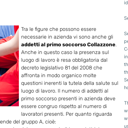
id
S
Tra le figure che possono essere
S
necessarie in azienda vi sono anche gli
p
addetti al primo soccorso Collazzone
.
C
Anche in questo caso la presenza sul
i
luogo di lavoro è resa obbligatoria dal
t
decreto legislativo 81 del 2008 che
t
affronta in modo organico molte
S
questioni inerenti la tutela della salute sul
h
luogo di lavoro. Il numero di addetti al
primo soccorso presenti in azienda deve
T
essere congruo rispetto al numero di
w
lavoratori presenti. Per quanto riguarda
w
ziende del gruppo A, cioè:
u