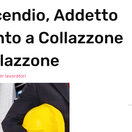
cendio, Addetto
nto a Collazzone
lazzone
r lavoratori