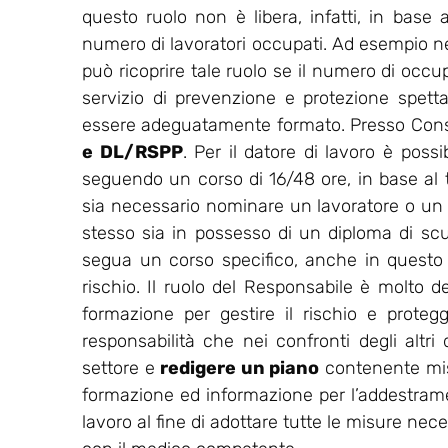
questo ruolo non è libera, infatti, in base a
numero di lavoratori occupati. Ad esempio nell
può ricoprire tale ruolo se il numero di occu
servizio di prevenzione e protezione spet
essere adeguatamente formato. Presso Consu
e DL/RSPP
. Per il datore di lavoro è possi
seguendo un corso di 16/48 ore, in base al ti
sia necessario nominare un lavoratore o un
stesso sia in possesso di un diploma di sc
segua un corso specifico, anche in questo ca
rischio. Il ruolo del Responsabile è molto de
formazione per gestire il rischio e protegg
responsabilità che nei confronti degli altri
settore e
redigere un piano
contenente misu
formazione ed informazione per l’addestrament
lavoro al fine di adottare tutte le misure nec