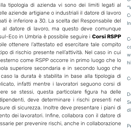
lla tipologia di azienda vi sono dei limiti legati al
“
e aziende artigiane o industriali il datore di lavoro
C
pati è inferiore a 30. La scelta del Responsabile del
I
ta al datore di lavoro, ma questo deve comunque
l-Eco in Umbria è possibile seguire i
Corsi RSPP
C
bile ottenere l’attestato ed esercitare tale compito
c
po di rischio presente nell’attività. Nel caso in cui
w
 esterno come RSPP occorre in primo luogo che lo
h
uola superiore secondaria e in secondo luogo che
so la durata è stabilita in base alla tipologia di
C
licato, infatti mentre i lavoratori seguono corsi di
ere se stessi, questa particolare figura ha delle
D
 dipendenti, deve determinare i rischi presenti nel
S
re di sicurezza. Inoltre deve presentare i piani di
di
o dei lavoratori. Infine, collabora con il datore di
essarie per prevenire rischi, anche in collaborazione
P