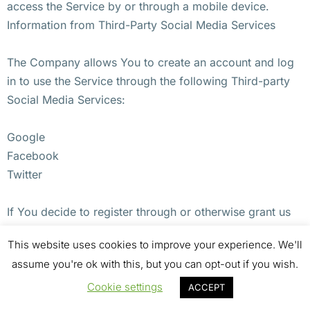
access the Service by or through a mobile device.
Information from Third-Party Social Media Services
The Company allows You to create an account and log
in to use the Service through the following Third-party
Social Media Services:
Google
Facebook
Twitter
If You decide to register through or otherwise grant us
access to a Third-Party Social Media Service, We may
This website uses cookies to improve your experience. We'll
collect Personal data that is already associated with
assume you're ok with this, but you can opt-out if you wish.
Your Third-Party Social Media Service’s account, such
as Your name, Your email address, Your activities or
Cookie settings
ACCEPT
Your contact list associated with that account.