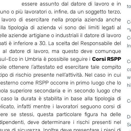
essere assunto dal datore di lavoro e in
t
no o più lavoratori o, infine, da un soggetto terzo,
i lavoro di esercitare nella propria azienda anche
C
lla tipologia di azienda vi sono dei limiti legati al
“
e aziende artigiane o industriali il datore di lavoro
C
pati è inferiore a 30. La scelta del Responsabile del
I
ta al datore di lavoro, ma questo deve comunque
l-Eco in Umbria è possibile seguire i
Corsi RSPP
C
bile ottenere l’attestato ed esercitare tale compito
c
po di rischio presente nell’attività. Nel caso in cui
w
 esterno come RSPP occorre in primo luogo che lo
h
uola superiore secondaria e in secondo luogo che
so la durata è stabilita in base alla tipologia di
C
licato, infatti mentre i lavoratori seguono corsi di
ere se stessi, questa particolare figura ha delle
D
 dipendenti, deve determinare i rischi presenti nel
S
re di sicurezza. Inoltre deve presentare i piani di