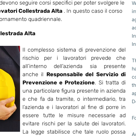
 devono seguire corsi specifici per poter svolgere le
W
levatori Collestrada Alta
. In questo caso il corso
i
giornamento quadriennale.
a
a
lestrada Alta
I
I
Il complesso sistema di prevenzione del
rischio per i lavoratori prevede che
T
all’interno dell’azienda sia presente
h
anche il
Responsabile del Servizio di
c
Prevenzione e Protezione
. Si tratta di
t
una particolare figura presente in azienda
a
e che fa da tramite, o intermediario, tra
D
l’azienda e i lavoratori al fine di porre in
essere tutte le misure necessarie ad
F
evitare rischi per la salute dei lavoratori.
La legge stabilisce che tale ruolo possa
A