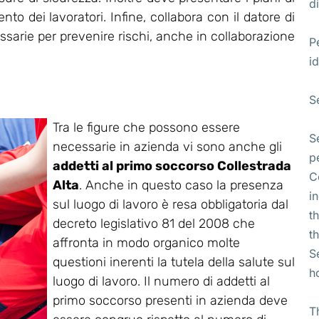
di
o dei lavoratori. Infine, collabora con il datore di
essarie per prevenire rischi, anche in collaborazione
P
id
S
Tra le figure che possono essere
S
necessarie in azienda vi sono anche gli
p
addetti al primo soccorso Collestrada
C
Alta
. Anche in questo caso la presenza
i
sul luogo di lavoro è resa obbligatoria dal
t
decreto legislativo 81 del 2008 che
t
affronta in modo organico molte
S
questioni inerenti la tutela della salute sul
h
luogo di lavoro. Il numero di addetti al
primo soccorso presenti in azienda deve
T