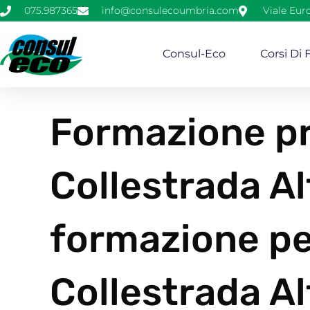
075.987365
info@consulecoumbria.com
Viale Eur
Consul-Eco
Corsi Di
Formazione pr
Collestrada Al
formazione pe
Collestrada A