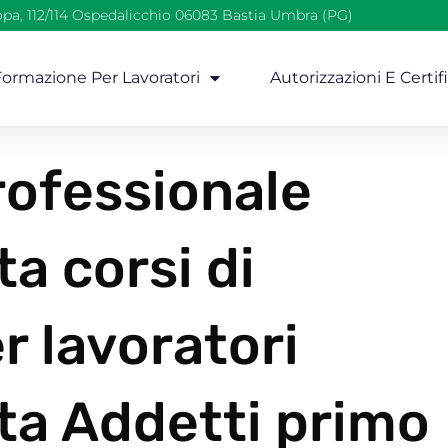
opa, 112/114 Ospedalicchio 06083 Bastia Umbra (PG)
 Formazione Per Lavoratori
Autorizzazioni E Certif
ofessionale
ta corsi di
r lavoratori
lta Addetti primo