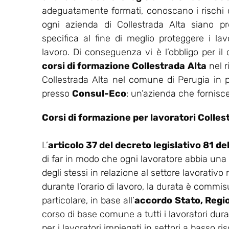
adeguatamente formati, conoscano i rischi del
ogni azienda di Collestrada Alta siano pr
specifica al fine di meglio proteggere i lavo
lavoro. Di conseguenza vi è l’obbligo per il
corsi di formazione Collestrada Alta
nel r
Collestrada Alta nel comune di Perugia in pr
presso
Consul-Eco
: un’azienda che fornisce
Corsi di formazione per lavoratori Colles
L’
articolo 37 del decreto legislativo 81 d
di far in modo che ogni lavoratore abbia una
degli stessi in relazione al settore lavorativo
durante l’orario di lavoro, la durata è commisu
particolare, in base all’
accordo
Stato, Regi
corso di base comune a tutti i lavoratori dur
per i lavoratori impiegati in settori a basso ris