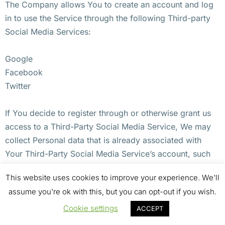
The Company allows You to create an account and log
in to use the Service through the following Third-party
Social Media Services:
Google
Facebook
Twitter
If You decide to register through or otherwise grant us
access to a Third-Party Social Media Service, We may
collect Personal data that is already associated with
Your Third-Party Social Media Service’s account, such
as Your name, Your email address, Your activities or
This website uses cookies to improve your experience. We'll
Your contact list associated with that account.
assume you're ok with this, but you can opt-out if you wish.
You may also have the option of sharing additional
Cookie settings
ACCEPT
information with the Company through Your Third-Party