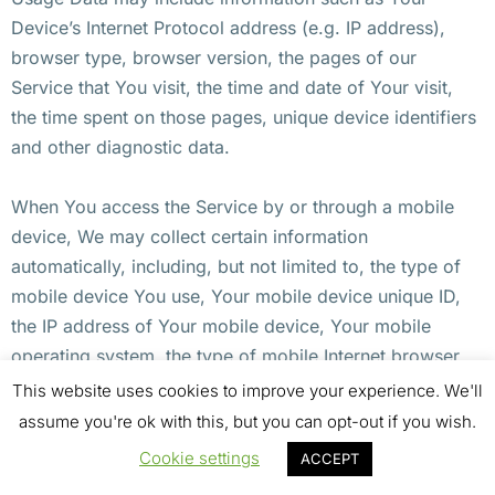
Device’s Internet Protocol address (e.g. IP address),
browser type, browser version, the pages of our
Service that You visit, the time and date of Your visit,
the time spent on those pages, unique device identifiers
and other diagnostic data.
When You access the Service by or through a mobile
device, We may collect certain information
automatically, including, but not limited to, the type of
mobile device You use, Your mobile device unique ID,
the IP address of Your mobile device, Your mobile
operating system, the type of mobile Internet browser
You use, unique device identifiers and other diagnostic
This website uses cookies to improve your experience. We'll
data.
assume you're ok with this, but you can opt-out if you wish.
Cookie settings
ACCEPT
We may also collect information that Your browser