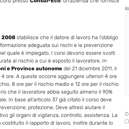
i corsi presso
Consul-Eco
: un’azienda che fornisce
R
el 2008
stabilisce che il datore di lavoro ha l’obbligo
 formazione adeguata sui rischi e la prevenzione
 nel quale è impiegato. I corsi devono essere svolti
rata al rischio a cui è esposto il lavoratore. In
oni e Province autonome
del 21 dicembre 2011, il
a 4 ore. A queste occorre aggiungere ulteriori 4 ore
chio, 8 ore per il rischio medio e 12 ore per il rischio
ario che il lavoratore abbia seguito almeno il 90%
e. In base all’articolo 37 già citato il corso deve
revenzione, protezione. Deve altresì aiutare il
C
vo gli organi di vigilanza, controllo, assistenza. La
stituito il rapporto di lavoro, inoltre durante lo