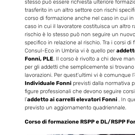
stesso può essere richiesta ulteriore formaz
trasferito in un altro settore con rischi spec
corso di formazione anche nel caso in cui in
caso in cui il lavoratore costituisca un altro r
rischio è lo stesso può non seguire un nuovo 
specifico in relazione al rischio. Tra i corsi 
Consul-Eco in Umbria vi è quello per
addetto
Fonni, PLE
. Il corso è rivolto a chi deve man
per gli addetti che semplicemente si trovano n
lavorazioni. Per quest’ultimi vi è comunque l’o
Individuale Fonni
previsti dalla normativa p
figure professionali che devono seguire corsi
l’
addetto ai carrelli elevatori Fonni
. In q
previsto un aggiornamento quadriennale.
Corso di formazione RSPP e DL/RSPP Fo