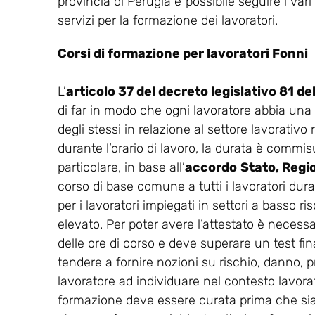
provincia di Perugia è possibile seguire i var
servizi per la formazione dei lavoratori.
Corsi di formazione per lavoratori Fonni
L’
articolo 37 del decreto legislativo 81 d
di far in modo che ogni lavoratore abbia una
degli stessi in relazione al settore lavorativo
durante l’orario di lavoro, la durata è commisu
particolare, in base all’
accordo
Stato, Regi
corso di base comune a tutti i lavoratori dur
per i lavoratori impiegati in settori a basso ris
elevato. Per poter avere l’attestato è necess
delle ore di corso e deve superare un test final
tendere a fornire nozioni su rischio, danno, p
lavoratore ad individuare nel contesto lavorati
formazione deve essere curata prima che sia co