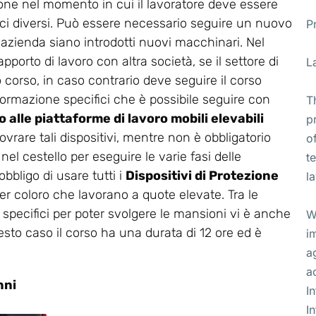
ione nel momento in cui il lavoratore deve essere
ifici diversi. Può essere necessario seguire un nuovo
P
 azienda siano introdotti nuovi macchinari. Nel
apporto di lavoro con altra società, se il settore di
L
corso, in caso contrario deve seguire il corso
di formazione specifici che è possibile seguire con
T
 alle piattaforme di lavoro mobili elevabili
p
ovrare tali dispositivi, mentre non è obbligatorio
o
el cestello per eseguire le varie fasi delle
t
bbligo di usare tutti i
Dispositivi di Protezione
l
er coloro che lavorano a quote elevate. Tra le
 specifici per poter svolgere le mansioni vi è anche
W
uesto caso il corso ha una durata di 12 ore ed è
i
a
a
nni
I
I