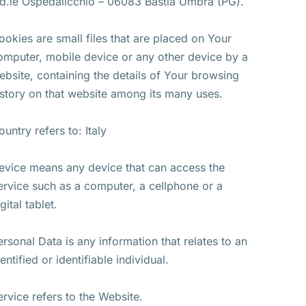
nd.le Ospedalicchio – 06083 Bastia Umbra (PG).
ookies are small files that are placed on Your
omputer, mobile device or any other device by a
ebsite, containing the details of Your browsing
istory on that website among its many uses.
ountry refers to: Italy
evice means any device that can access the
ervice such as a computer, a cellphone or a
gital tablet.
ersonal Data is any information that relates to an
entified or identifiable individual.
ervice refers to the Website.