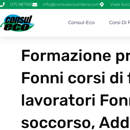
075.987365
info@consulecoumbria.com
Viale Eur
Consul-Eco
Corsi Di
Formazione pr
Fonni corsi di
lavoratori Fon
soccorso, Add