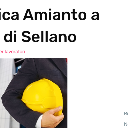
ica Amianto a
di Sellano
r lavoratori
R
N