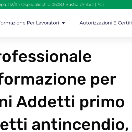
opa, 112/114 Ospedalicchio 06083 Bastia Umbra (PG)
 Formazione Per Lavoratori
Autorizzazioni E Certif
ofessionale
 formazione per
ni Addetti primo
etti antincendio,