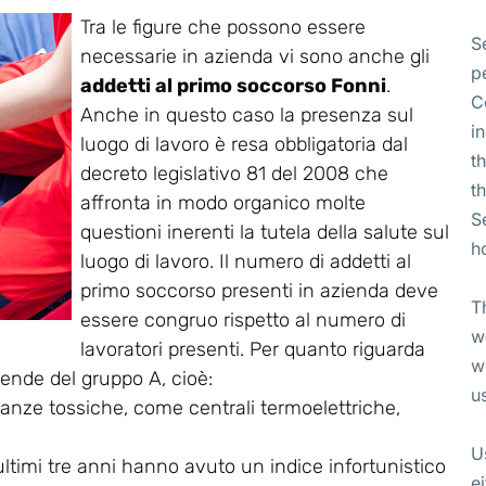
Tra le figure che possono essere
S
necessarie in azienda vi sono anche gli
p
addetti al primo soccorso Fonni
.
C
Anche in questo caso la presenza sul
i
luogo di lavoro è resa obbligatoria dal
t
decreto legislativo 81 del 2008 che
t
affronta in modo organico molte
S
questioni inerenti la tutela della salute sul
h
luogo di lavoro. Il numero di addetti al
primo soccorso presenti in azienda deve
T
essere congruo rispetto al numero di
w
lavoratori presenti. Per quanto riguarda
w
ziende del gruppo A, cioè:
u
tanze tossiche, come centrali termoelettriche,
U
ultimi tre anni hanno avuto un indice infortunistico
e