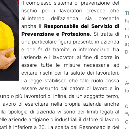
Il complesso sistema di prevenzione del
rischio per i lavoratori prevede che
T
all’interno dell’azienda sia presente
h
anche il
Responsabile del Servizio di
c
Prevenzione e Protezione
. Si tratta di
t
una particolare figura presente in azienda
a
e che fa da tramite, o intermediario, tra
D
l’azienda e i lavoratori al fine di porre in
essere tutte le misure necessarie ad
F
evitare rischi per la salute dei lavoratori.
La legge stabilisce che tale ruolo possa
A
essere assunto dal datore di lavoro e in
t
no o più lavoratori o, infine, da un soggetto terzo,
i lavoro di esercitare nella propria azienda anche
C
lla tipologia di azienda vi sono dei limiti legati al
“
e aziende artigiane o industriali il datore di lavoro
C
pati è inferiore a 30. La scelta del Responsabile del