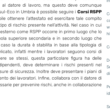
I
ta al datore di lavoro, ma questo deve comunque
l-Eco in Umbria è possibile seguire i
Corsi RSPP
C
bile ottenere l’attestato ed esercitare tale compito
c
po di rischio presente nell’attività. Nel caso in cui
w
 esterno come RSPP occorre in primo luogo che lo
h
uola superiore secondaria e in secondo luogo che
so la durata è stabilita in base alla tipologia di
C
licato, infatti mentre i lavoratori seguono corsi di
ere se stessi, questa particolare figura ha delle
D
 dipendenti, deve determinare i rischi presenti nel
S
re di sicurezza. Inoltre deve presentare i piani di
di
o dei lavoratori. Infine, collabora con il datore di
essarie per prevenire rischi, anche in collaborazione
P
id
S