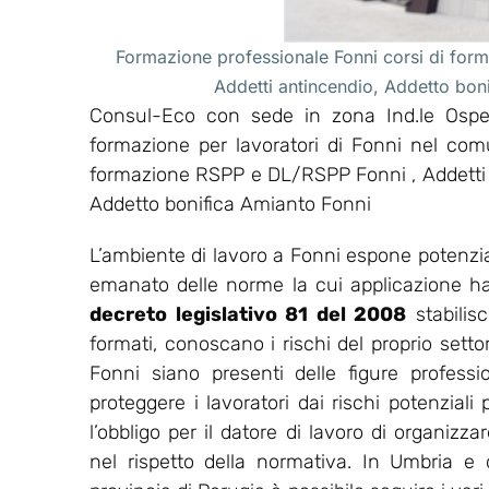
Formazione professionale Fonni corsi di form
Addetti antincendio, Addetto bon
Consul-Eco con sede in zona Ind.le Osped
formazione per lavoratori di Fonni nel comu
formazione RSPP e DL/RSPP Fonni , Addetti p
Addetto bonifica Amianto Fonni
L’ambiente di lavoro a Fonni espone potenzial
emanato delle norme la cui applicazione ha l’
decreto legislativo 81 del 2008
stabilis
formati, conoscano i rischi del proprio setto
Fonni siano presenti delle figure professi
proteggere i lavoratori dai rischi potenziali
l’obbligo per il datore di lavoro di organiz
nel rispetto della normativa. In Umbria 