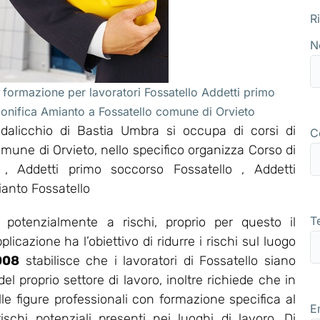
R
N
 formazione per lavoratori Fossatello Addetti primo
bonifica Amianto a Fossatello comune di Orvieto
alicchio di Bastia Umbra si occupa di corsi di
C
omune di Orvieto, nello specifico organizza Corso di
 Addetti primo soccorso Fossatello , Addetti
ianto Fossatello
T
 potenzialmente a rischi, proprio per questo il
icazione ha l’obiettivo di ridurre i rischi sul luogo
008
stabilisce che i lavoratori di Fossatello siano
 proprio settore di lavoro, inoltre richiede che in
le figure professionali con formazione specifica al
E
ischi potenziali presenti nei luoghi di lavoro. Di