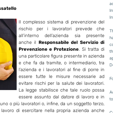
a
satello
I
I
Il complesso sistema di prevenzione del
rischio per i lavoratori prevede che
T
all’interno dell’azienda sia presente
h
anche il
Responsabile del Servizio di
c
Prevenzione e Protezione
. Si tratta di
t
una particolare figura presente in azienda
a
e che fa da tramite, o intermediario, tra
D
l’azienda e i lavoratori al fine di porre in
essere tutte le misure necessarie ad
F
evitare rischi per la salute dei lavoratori.
La legge stabilisce che tale ruolo possa
A
essere assunto dal datore di lavoro e in
t
no o più lavoratori o, infine, da un soggetto terzo,
i lavoro di esercitare nella propria azienda anche
C