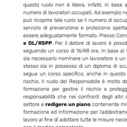
questo ruolo non è libera, infatti, in base a
numero di lavoratori occupati. Ad esempio nell
può ricoprire tale ruolo se il numero di occu
servizio di prevenzione e protezione spet
essere adeguatamente formato. Presso Consu
e DL/RSPP
. Per il datore di lavoro è possi
seguendo un corso di 16/48 ore, in base al ti
sia necessario nominare un lavoratore o un
stesso sia in possesso di un diploma di sc
segua un corso specifico, anche in questo ca
rischio. Il ruolo del Responsabile è molto de
formazione per gestire il rischio e protegg
responsabilità che nei confronti degli altri
settore e
redigere un piano
contenente misu
formazione ed informazione per l’addestrament
lavoro al fine di adottare tutte le misure nec