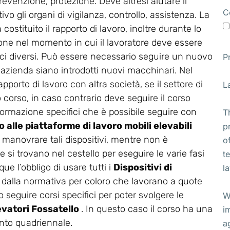
revenzione, protezione. Deve altresì aiutare il
C
vo gli organi di vigilanza, controllo, assistenza. La
stituito il rapporto di lavoro, inoltre durante lo
ione nel momento in cui il lavoratore deve essere
ifici diversi. Può essere necessario seguire un nuovo
P
 azienda siano introdotti nuovi macchinari. Nel
apporto di lavoro con altra società, se il settore di
L
corso, in caso contrario deve seguire il corso
di formazione specifici che è possibile seguire con
T
 alle piattaforme di lavoro mobili elevabili
p
ve manovrare tali dispositivi, mentre non è
o
 si trovano nel cestello per eseguire le varie fasi
t
ue l’obbligo di usare tutti i
Dispositivi di
l
 dalla normativa per coloro che lavorano a quote
 seguire corsi specifici per poter svolgere le
W
levatori Fossatello
. In questo caso il corso ha una
i
nto quadriennale.
a