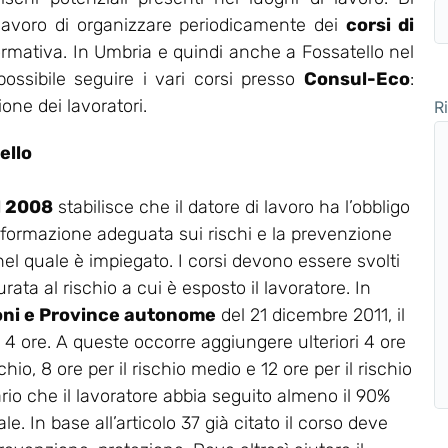
 lavoro di organizzare periodicamente dei
corsi di
ormativa. In Umbria e quindi anche a Fossatello nel
ossibile seguire i vari corsi presso
Consul-Eco
:
one dei lavoratori.
R
ello
el 2008
stabilisce che il datore di lavoro ha l’obbligo
 formazione adeguata sui rischi e la prevenzione
 nel quale è impiegato. I corsi devono essere svolti
rata al rischio a cui è esposto il lavoratore. In
oni e Province autonome
del 21 dicembre 2011, il
a 4 ore. A queste occorre aggiungere ulteriori 4 ore
chio, 8 ore per il rischio medio e 12 ore per il rischio
ario che il lavoratore abbia seguito almeno il 90%
e. In base all’articolo 37 già citato il corso deve