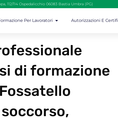
opa, 112/114 Ospedalicchio 06083 Bastia Umbra (PG)
 Formazione Per Lavoratori
Autorizzazioni E Certif
ofessionale
si di formazione
 Fossatello
 soccorso,