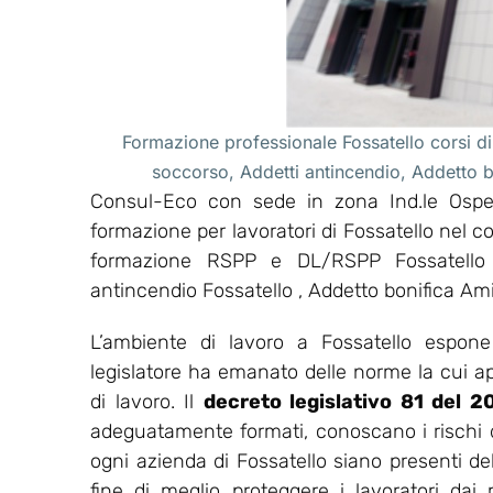
Formazione professionale Fossatello corsi di
soccorso, Addetti antincendio, Addetto 
Consul-Eco con sede in zona Ind.le Osped
formazione per lavoratori di Fossatello nel c
formazione RSPP e DL/RSPP Fossatello ,
antincendio Fossatello , Addetto bonifica Am
L’ambiente di lavoro a Fossatello espone
legislatore ha emanato delle norme la cui appl
di lavoro. Il
decreto legislativo 81 del 2
adeguatamente formati, conoscano i rischi del
ogni azienda di Fossatello siano presenti del
fine di meglio proteggere i lavoratori dai r