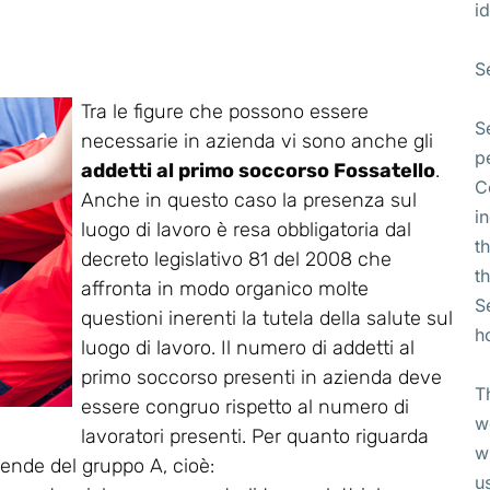
id
S
Tra le figure che possono essere
S
necessarie in azienda vi sono anche gli
p
addetti al primo soccorso Fossatello
.
C
Anche in questo caso la presenza sul
i
luogo di lavoro è resa obbligatoria dal
t
decreto legislativo 81 del 2008 che
t
affronta in modo organico molte
S
questioni inerenti la tutela della salute sul
h
luogo di lavoro. Il numero di addetti al
primo soccorso presenti in azienda deve
T
essere congruo rispetto al numero di
w
lavoratori presenti. Per quanto riguarda
w
ziende del gruppo A, cioè:
u