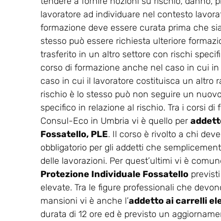
tendere a fornire nozioni su rischio, danno, p
lavoratore ad individuare nel contesto lavorati
formazione deve essere curata prima che sia co
stesso può essere richiesta ulteriore formaz
trasferito in un altro settore con rischi spec
corso di formazione anche nel caso in cui in
caso in cui il lavoratore costituisca un altro r
rischio è lo stesso può non seguire un nuovo 
specifico in relazione al rischio. Tra i corsi 
Consul-Eco in Umbria vi è quello per
addetto
Fossatello, PLE
. Il corso è rivolto a chi de
obbligatorio per gli addetti che semplicemente
delle lavorazioni. Per quest’ultimi vi è comunq
Protezione Individuale Fossatello
previsti
elevate. Tra le figure professionali che devono
mansioni vi è anche l’
addetto ai carrelli e
durata di 12 ore ed è previsto un aggiorname