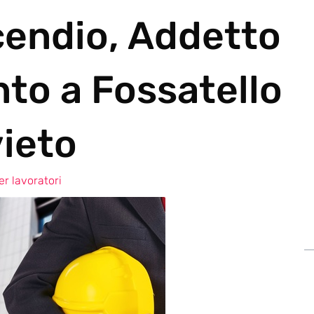
cendio, Addetto
nto a Fossatello
ieto
r lavoratori