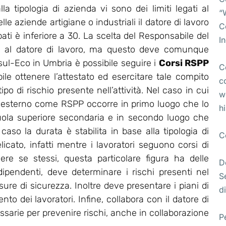
lla tipologia di azienda vi sono dei limiti legati al
“
e aziende artigiane o industriali il datore di lavoro
C
pati è inferiore a 30. La scelta del Responsabile del
I
ta al datore di lavoro, ma questo deve comunque
l-Eco in Umbria è possibile seguire i
Corsi RSPP
C
bile ottenere l’attestato ed esercitare tale compito
c
po di rischio presente nell’attività. Nel caso in cui
w
 esterno come RSPP occorre in primo luogo che lo
h
uola superiore secondaria e in secondo luogo che
so la durata è stabilita in base alla tipologia di
C
licato, infatti mentre i lavoratori seguono corsi di
ere se stessi, questa particolare figura ha delle
D
 dipendenti, deve determinare i rischi presenti nel
S
re di sicurezza. Inoltre deve presentare i piani di
di
o dei lavoratori. Infine, collabora con il datore di
essarie per prevenire rischi, anche in collaborazione
P