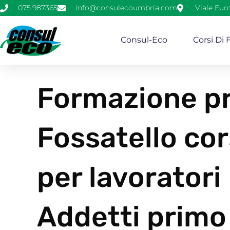
075.987365
info@consulecoumbria.com
Viale Eur
Consul-Eco
Corsi Di
Formazione pr
Fossatello cor
per lavoratori
Addetti primo