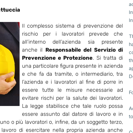
a
attuccia
I
I
Il complesso sistema di prevenzione del
rischio per i lavoratori prevede che
T
all’interno dell’azienda sia presente
h
anche il
Responsabile del Servizio di
c
Prevenzione e Protezione
. Si tratta di
t
una particolare figura presente in azienda
a
e che fa da tramite, o intermediario, tra
D
l’azienda e i lavoratori al fine di porre in
essere tutte le misure necessarie ad
F
evitare rischi per la salute dei lavoratori.
La legge stabilisce che tale ruolo possa
A
essere assunto dal datore di lavoro e in
t
no o più lavoratori o, infine, da un soggetto terzo,
i lavoro di esercitare nella propria azienda anche
C