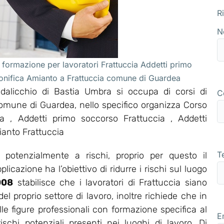
R
N
 formazione per lavoratori Frattuccia Addetti primo
bonifica Amianto a Frattuccia comune di Guardea
alicchio di Bastia Umbra si occupa di corsi di
C
comune di Guardea, nello specifico organizza Corso
 , Addetti primo soccorso Frattuccia , Addetti
ianto Frattuccia
T
 potenzialmente a rischi, proprio per questo il
icazione ha l’obiettivo di ridurre i rischi sul luogo
008
stabilisce che i lavoratori di Frattuccia siano
 proprio settore di lavoro, inoltre richiede che in
le figure professionali con formazione specifica al
E
ischi potenziali presenti nei luoghi di lavoro. Di