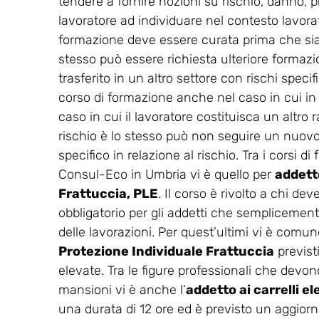
tendere a fornire nozioni su rischio, danno, p
lavoratore ad individuare nel contesto lavorati
formazione deve essere curata prima che sia co
stesso può essere richiesta ulteriore formaz
trasferito in un altro settore con rischi spec
corso di formazione anche nel caso in cui in
caso in cui il lavoratore costituisca un altro r
rischio è lo stesso può non seguire un nuovo 
specifico in relazione al rischio. Tra i corsi 
Consul-Eco in Umbria vi è quello per
addetto
Frattuccia, PLE
. Il corso è rivolto a chi de
obbligatorio per gli addetti che semplicemente
delle lavorazioni. Per quest’ultimi vi è comunq
Protezione Individuale Frattuccia
previst
elevate. Tra le figure professionali che devono
mansioni vi è anche l’
addetto ai carrelli e
una durata di 12 ore ed è previsto un aggio