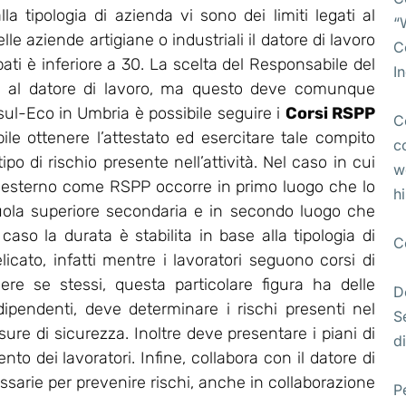
lla tipologia di azienda vi sono dei limiti legati al
“
e aziende artigiane o industriali il datore di lavoro
C
pati è inferiore a 30. La scelta del Responsabile del
I
ta al datore di lavoro, ma questo deve comunque
l-Eco in Umbria è possibile seguire i
Corsi RSPP
C
bile ottenere l’attestato ed esercitare tale compito
c
po di rischio presente nell’attività. Nel caso in cui
w
 esterno come RSPP occorre in primo luogo che lo
h
uola superiore secondaria e in secondo luogo che
so la durata è stabilita in base alla tipologia di
C
licato, infatti mentre i lavoratori seguono corsi di
ere se stessi, questa particolare figura ha delle
D
 dipendenti, deve determinare i rischi presenti nel
S
re di sicurezza. Inoltre deve presentare i piani di
di
o dei lavoratori. Infine, collabora con il datore di
essarie per prevenire rischi, anche in collaborazione
P