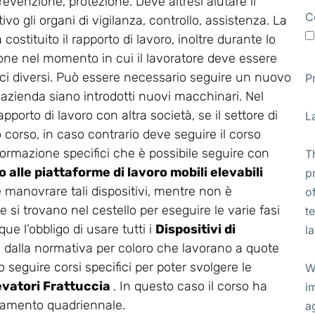
revenzione, protezione. Deve altresì aiutare il
C
vo gli organi di vigilanza, controllo, assistenza. La
stituito il rapporto di lavoro, inoltre durante lo
ione nel momento in cui il lavoratore deve essere
ifici diversi. Può essere necessario seguire un nuovo
P
 azienda siano introdotti nuovi macchinari. Nel
apporto di lavoro con altra società, se il settore di
L
corso, in caso contrario deve seguire il corso
di formazione specifici che è possibile seguire con
T
 alle piattaforme di lavoro mobili elevabili
p
ve manovrare tali dispositivi, mentre non è
o
 si trovano nel cestello per eseguire le varie fasi
t
ue l’obbligo di usare tutti i
Dispositivi di
l
i dalla normativa per coloro che lavorano a quote
 seguire corsi specifici per poter svolgere le
W
levatori Frattuccia
. In questo caso il corso ha
i
rnamento quadriennale.
a