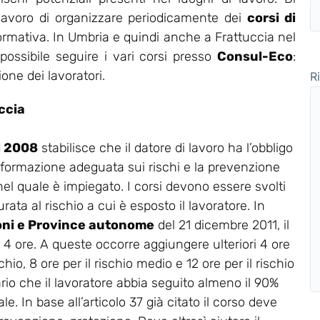
 lavoro di organizzare periodicamente dei
corsi di
ormativa. In Umbria e quindi anche a Frattuccia nel
ossibile seguire i vari corsi presso
Consul-Eco
:
one dei lavoratori.
R
ccia
el 2008
stabilisce che il datore di lavoro ha l’obbligo
 formazione adeguata sui rischi e la prevenzione
 nel quale è impiegato. I corsi devono essere svolti
rata al rischio a cui è esposto il lavoratore. In
oni e Province autonome
del 21 dicembre 2011, il
a 4 ore. A queste occorre aggiungere ulteriori 4 ore
chio, 8 ore per il rischio medio e 12 ore per il rischio
ario che il lavoratore abbia seguito almeno il 90%
e. In base all’articolo 37 già citato il corso deve