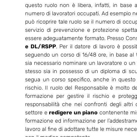
questo ruolo non è libera, infatti, in base a
numero di lavoratori occupati. Ad esempio nell
può ricoprire tale ruolo se il numero di occu
servizio di prevenzione e protezione spet
essere adeguatamente formato. Presso Consu
e DL/RSPP
. Per il datore di lavoro è possi
seguendo un corso di 16/48 ore, in base al ti
sia necessario nominare un lavoratore o un
stesso sia in possesso di un diploma di sc
segua un corso specifico, anche in questo ca
rischio. Il ruolo del Responsabile è molto de
formazione per gestire il rischio e protegg
responsabilità che nei confronti degli altri
settore e
redigere un piano
contenente misu
formazione ed informazione per l’addestrament
lavoro al fine di adottare tutte le misure nec