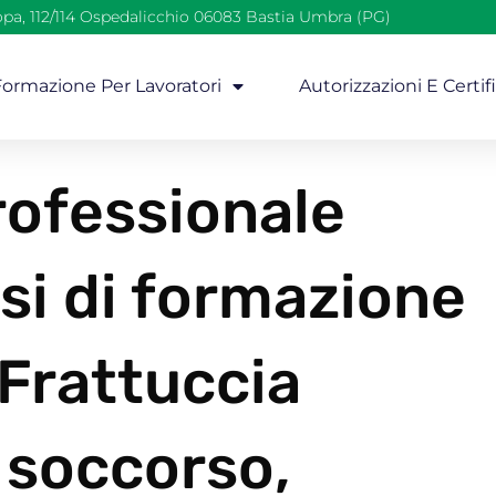
opa, 112/114 Ospedalicchio 06083 Bastia Umbra (PG)
 Formazione Per Lavoratori
Autorizzazioni E Certif
ofessionale
si di formazione
 Frattuccia
 soccorso,