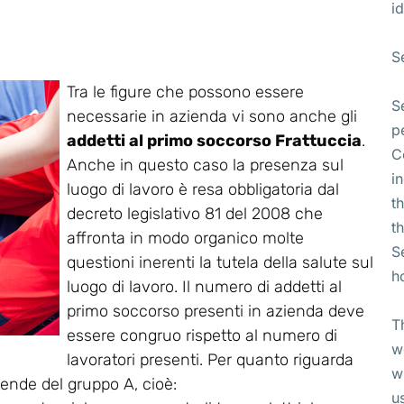
id
S
Tra le figure che possono essere
S
necessarie in azienda vi sono anche gli
p
addetti al primo soccorso Frattuccia
.
C
Anche in questo caso la presenza sul
i
luogo di lavoro è resa obbligatoria dal
t
decreto legislativo 81 del 2008 che
t
affronta in modo organico molte
S
questioni inerenti la tutela della salute sul
h
luogo di lavoro. Il numero di addetti al
primo soccorso presenti in azienda deve
T
essere congruo rispetto al numero di
w
lavoratori presenti. Per quanto riguarda
w
ziende del gruppo A, cioè:
u