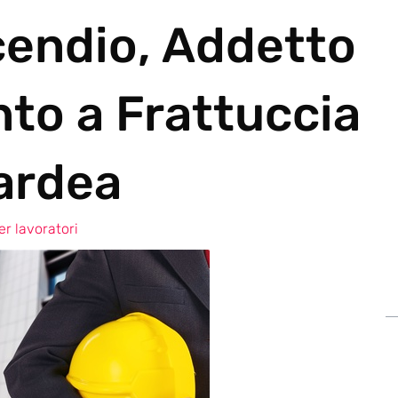
cendio, Addetto
nto a Frattuccia
ardea
r lavoratori