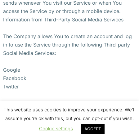
sends whenever You visit our Service or when You
access the Service by or through a mobile device.
Information from Third-Party Social Media Services
The Company allows You to create an account and log
in to use the Service through the following Third-party
Social Media Services:
Google
Facebook
Twitter
If You decide to register through or otherwise grant us
This website uses cookies to improve your experience. We'll
access to a Third-Party Social Media Service, We may
assume you're ok with this, but you can opt-out if you wish.
collect Personal data that is already associated with
Your Third-Party Social Media Service’s account, such
Cookie settings
ACCEPT
as Your name, Your email address, Your activities or