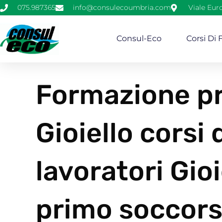
075.987365
info@consulecoumbria.com
Viale Eur
Consul-Eco
Corsi Di
Formazione pr
Gioiello corsi
lavoratori Gio
primo soccors