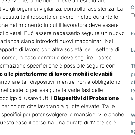
revenzione, protezione. Deve altresì aiutare il
C
vo gli organi di vigilanza, controllo, assistenza. La
stituito il rapporto di lavoro, inoltre durante lo
ione nel momento in cui il lavoratore deve essere
ifici diversi. Può essere necessario seguire un nuovo
P
 azienda siano introdotti nuovi macchinari. Nel
apporto di lavoro con altra società, se il settore di
L
corso, in caso contrario deve seguire il corso
di formazione specifici che è possibile seguire con
T
 alle piattaforme di lavoro mobili elevabili
p
anovrare tali dispositivi, mentre non è obbligatorio
o
el cestello per eseguire le varie fasi delle
t
bbligo di usare tutti i
Dispositivi di Protezione
l
 per coloro che lavorano a quote elevate. Tra le
 specifici per poter svolgere le mansioni vi è anche
W
questo caso il corso ha una durata di 12 ore ed è
i
a