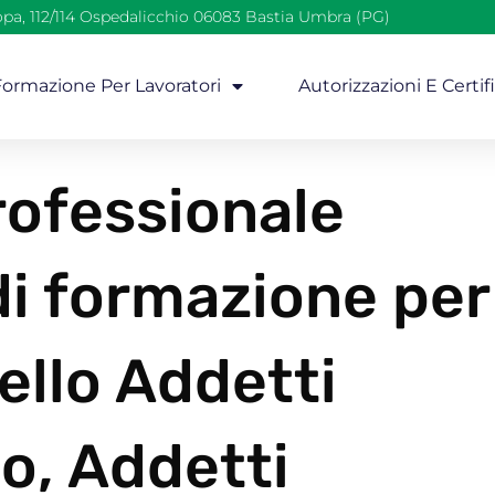
opa, 112/114 Ospedalicchio 06083 Bastia Umbra (PG)
 Formazione Per Lavoratori
Autorizzazioni E Certif
ofessionale
 di formazione per
iello Addetti
o, Addetti