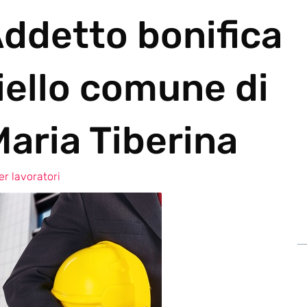
Addetto bonifica
iello comune di
aria Tiberina
r lavoratori