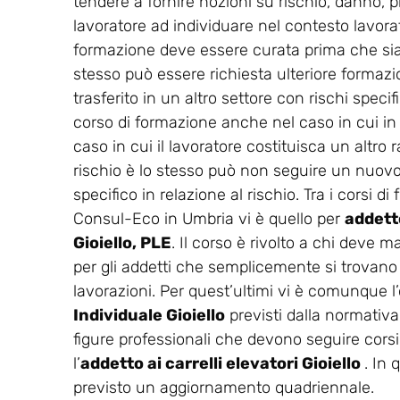
tendere a fornire nozioni su rischio, danno, p
lavoratore ad individuare nel contesto lavorati
formazione deve essere curata prima che sia co
stesso può essere richiesta ulteriore formaz
trasferito in un altro settore con rischi spec
corso di formazione anche nel caso in cui in
caso in cui il lavoratore costituisca un altro r
rischio è lo stesso può non seguire un nuovo 
specifico in relazione al rischio. Tra i corsi 
Consul-Eco in Umbria vi è quello per
addetto
Gioiello, PLE
. Il corso è rivolto a chi deve m
per gli addetti che semplicemente si trovano n
lavorazioni. Per quest’ultimi vi è comunque l’o
Individuale Gioiello
previsti dalla normativa
figure professionali che devono seguire corsi
l’
addetto ai carrelli elevatori Gioiello
. In 
previsto un aggiornamento quadriennale.