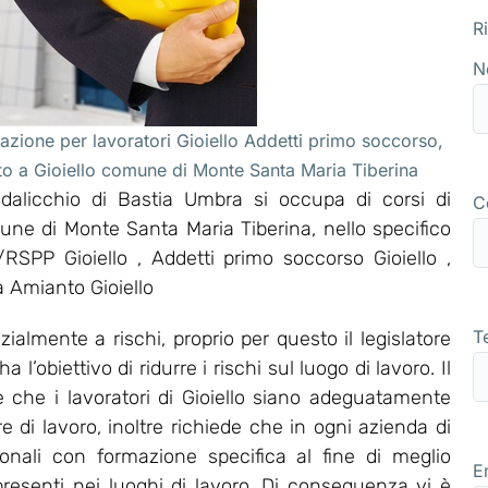
R
N
azione per lavoratori Gioiello Addetti primo soccorso,
to a Gioiello comune di Monte Santa Maria Tiberina
alicchio di Bastia Umbra si occupa di corsi di
C
mune di Monte Santa Maria Tiberina, nello specifico
SPP Gioiello , Addetti primo soccorso Gioiello ,
a Amianto Gioiello
T
ialmente a rischi, proprio per questo il legislatore
’obiettivo di ridurre i rischi sul luogo di lavoro. Il
e che i lavoratori di Gioiello siano adeguatamente
re di lavoro, inoltre richiede che in ogni azienda di
sionali con formazione specifica al fine di meglio
E
 presenti nei luoghi di lavoro. Di conseguenza vi è