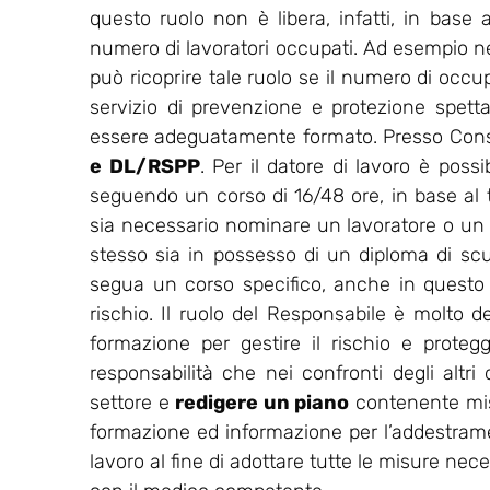
questo ruolo non è libera, infatti, in base a
numero di lavoratori occupati. Ad esempio nell
può ricoprire tale ruolo se il numero di occu
servizio di prevenzione e protezione spet
essere adeguatamente formato. Presso Consu
e DL/RSPP
. Per il datore di lavoro è possi
seguendo un corso di 16/48 ore, in base al ti
sia necessario nominare un lavoratore o un
stesso sia in possesso di un diploma di sc
segua un corso specifico, anche in questo ca
rischio. Il ruolo del Responsabile è molto de
formazione per gestire il rischio e protegg
responsabilità che nei confronti degli altri
settore e
redigere un piano
contenente misu
formazione ed informazione per l’addestrament
lavoro al fine di adottare tutte le misure nec