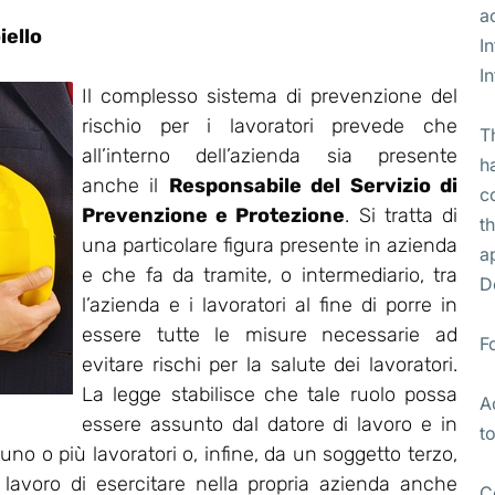
a
iello
I
I
Il complesso sistema di prevenzione del
rischio per i lavoratori prevede che
T
all’interno dell’azienda sia presente
h
anche il
Responsabile del Servizio di
c
Prevenzione e Protezione
. Si tratta di
t
una particolare figura presente in azienda
a
e che fa da tramite, o intermediario, tra
D
l’azienda e i lavoratori al fine di porre in
essere tutte le misure necessarie ad
F
evitare rischi per la salute dei lavoratori.
La legge stabilisce che tale ruolo possa
A
essere assunto dal datore di lavoro e in
t
no o più lavoratori o, infine, da un soggetto terzo,
i lavoro di esercitare nella propria azienda anche
C