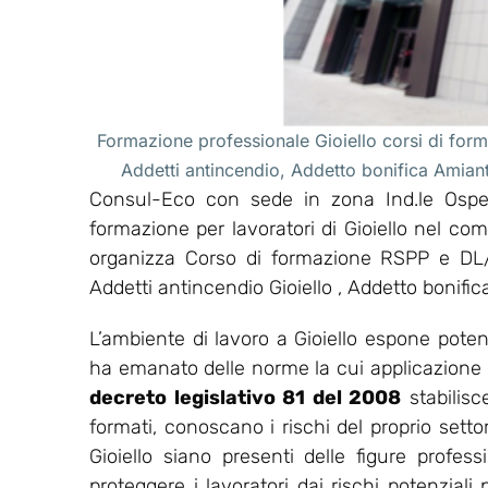
Formazione professionale Gioiello corsi di form
Addetti antincendio, Addetto bonifica Amian
Consul-Eco con sede in zona Ind.le Osped
formazione per lavoratori di Gioiello nel co
organizza Corso di formazione RSPP e DL/R
Addetti antincendio Gioiello , Addetto bonific
L’ambiente di lavoro a Gioiello espone potenz
ha emanato delle norme la cui applicazione ha l
decreto legislativo 81 del 2008
stabilisc
formati, conoscano i rischi del proprio setto
Gioiello siano presenti delle figure profes
proteggere i lavoratori dai rischi potenziali