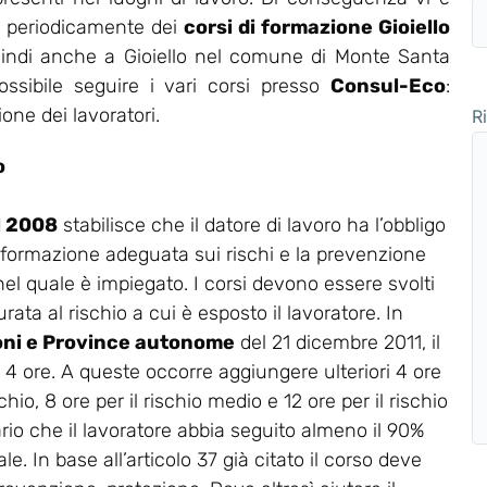
are periodicamente dei
corsi di formazione Gioiello
quindi anche a Gioiello nel comune di Monte Santa
ossibile seguire i vari corsi presso
Consul-Eco
:
one dei lavoratori.
R
o
el 2008
stabilisce che il datore di lavoro ha l’obbligo
 formazione adeguata sui rischi e la prevenzione
 nel quale è impiegato. I corsi devono essere svolti
rata al rischio a cui è esposto il lavoratore. In
oni e Province autonome
del 21 dicembre 2011, il
a 4 ore. A queste occorre aggiungere ulteriori 4 ore
chio, 8 ore per il rischio medio e 12 ore per il rischio
ario che il lavoratore abbia seguito almeno il 90%
e. In base all’articolo 37 già citato il corso deve