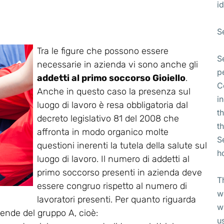
id
S
Tra le figure che possono essere
S
necessarie in azienda vi sono anche gli
p
addetti al primo soccorso Gioiello
.
C
Anche in questo caso la presenza sul
i
luogo di lavoro è resa obbligatoria dal
t
decreto legislativo 81 del 2008 che
t
affronta in modo organico molte
S
questioni inerenti la tutela della salute sul
h
luogo di lavoro. Il numero di addetti al
primo soccorso presenti in azienda deve
T
essere congruo rispetto al numero di
w
lavoratori presenti. Per quanto riguarda
w
ziende del gruppo A, cioè:
u