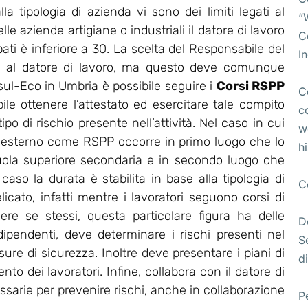
lla tipologia di azienda vi sono dei limiti legati al
“
e aziende artigiane o industriali il datore di lavoro
C
pati è inferiore a 30. La scelta del Responsabile del
I
ta al datore di lavoro, ma questo deve comunque
l-Eco in Umbria è possibile seguire i
Corsi RSPP
C
bile ottenere l’attestato ed esercitare tale compito
c
po di rischio presente nell’attività. Nel caso in cui
w
 esterno come RSPP occorre in primo luogo che lo
h
uola superiore secondaria e in secondo luogo che
so la durata è stabilita in base alla tipologia di
C
licato, infatti mentre i lavoratori seguono corsi di
ere se stessi, questa particolare figura ha delle
D
 dipendenti, deve determinare i rischi presenti nel
S
re di sicurezza. Inoltre deve presentare i piani di
di
o dei lavoratori. Infine, collabora con il datore di
essarie per prevenire rischi, anche in collaborazione
P