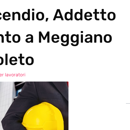
cendio, Addetto
nto a Meggiano
oleto
r lavoratori