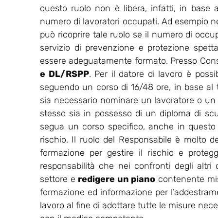
questo ruolo non è libera, infatti, in base a
numero di lavoratori occupati. Ad esempio nell
può ricoprire tale ruolo se il numero di occu
servizio di prevenzione e protezione spet
essere adeguatamente formato. Presso Consu
e DL/RSPP
. Per il datore di lavoro è possi
seguendo un corso di 16/48 ore, in base al ti
sia necessario nominare un lavoratore o un
stesso sia in possesso di un diploma di sc
segua un corso specifico, anche in questo ca
rischio. Il ruolo del Responsabile è molto de
formazione per gestire il rischio e protegg
responsabilità che nei confronti degli altri
settore e
redigere un piano
contenente misu
formazione ed informazione per l’addestrament
lavoro al fine di adottare tutte le misure nec