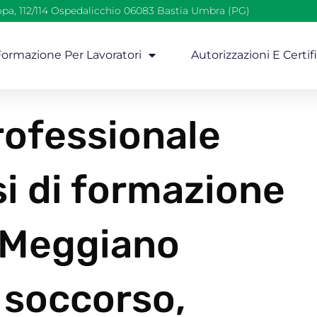
opa, 112/114 Ospedalicchio 06083 Bastia Umbra (PG)
 Formazione Per Lavoratori
Autorizzazioni E Certif
ofessionale
i di formazione
i Meggiano
 soccorso,