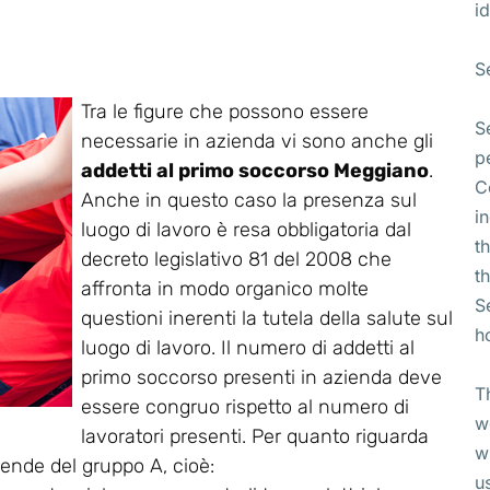
id
S
Tra le figure che possono essere
S
necessarie in azienda vi sono anche gli
p
addetti al primo soccorso Meggiano
.
C
Anche in questo caso la presenza sul
i
luogo di lavoro è resa obbligatoria dal
t
decreto legislativo 81 del 2008 che
t
affronta in modo organico molte
S
questioni inerenti la tutela della salute sul
h
luogo di lavoro. Il numero di addetti al
primo soccorso presenti in azienda deve
T
essere congruo rispetto al numero di
w
lavoratori presenti. Per quanto riguarda
w
ziende del gruppo A, cioè:
u