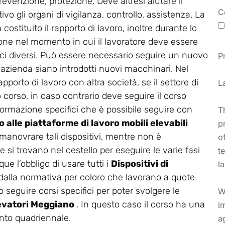
revenzione, protezione. Deve altresì aiutare il
C
vo gli organi di vigilanza, controllo, assistenza. La
stituito il rapporto di lavoro, inoltre durante lo
ione nel momento in cui il lavoratore deve essere
ifici diversi. Può essere necessario seguire un nuovo
P
 azienda siano introdotti nuovi macchinari. Nel
apporto di lavoro con altra società, se il settore di
L
corso, in caso contrario deve seguire il corso
di formazione specifici che è possibile seguire con
T
 alle piattaforme di lavoro mobili elevabili
p
e manovrare tali dispositivi, mentre non è
o
 si trovano nel cestello per eseguire le varie fasi
t
ue l’obbligo di usare tutti i
Dispositivi di
l
 dalla normativa per coloro che lavorano a quote
 seguire corsi specifici per poter svolgere le
W
elevatori Meggiano
. In questo caso il corso ha una
i
nto quadriennale.
a