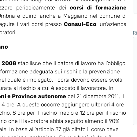
nizzare periodicamente dei
corsi di formazione
n Umbria e quindi anche a Meggiano nel comune di
eguire i vari corsi presso
Consul-Eco
: un’azienda
ratori.
R
ano
el 2008
stabilisce che il datore di lavoro ha l’obbligo
 formazione adeguata sui rischi e la prevenzione
 nel quale è impiegato. I corsi devono essere svolti
rata al rischio a cui è esposto il lavoratore. In
oni e Province autonome
del 21 dicembre 2011, il
a 4 ore. A queste occorre aggiungere ulteriori 4 ore
chio, 8 ore per il rischio medio e 12 ore per il rischio
ario che il lavoratore abbia seguito almeno il 90%
e. In base all’articolo 37 già citato il corso deve