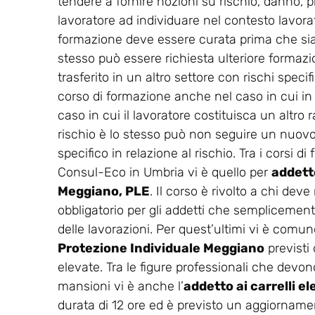
tendere a fornire nozioni su rischio, danno, p
lavoratore ad individuare nel contesto lavorati
formazione deve essere curata prima che sia co
stesso può essere richiesta ulteriore formaz
trasferito in un altro settore con rischi spec
corso di formazione anche nel caso in cui in
caso in cui il lavoratore costituisca un altro r
rischio è lo stesso può non seguire un nuovo 
specifico in relazione al rischio. Tra i corsi 
Consul-Eco in Umbria vi è quello per
addetto
Meggiano, PLE
. Il corso è rivolto a chi dev
obbligatorio per gli addetti che semplicemente
delle lavorazioni. Per quest’ultimi vi è comunq
Protezione Individuale Meggiano
previsti
elevate. Tra le figure professionali che devono
mansioni vi è anche l’
addetto ai carrelli 
durata di 12 ore ed è previsto un aggiorname