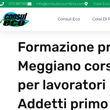
075.987365
info@consulecoumbria.com
Viale Eur
Consul-Eco
Corsi Di
Formazione pr
Meggiano cors
per lavorator
Addetti primo