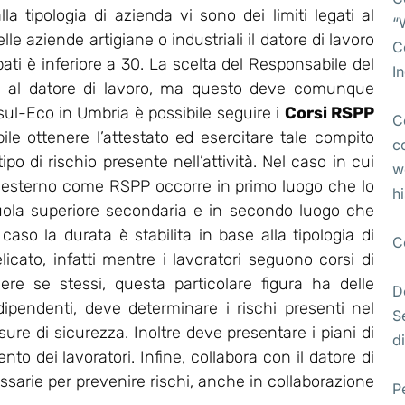
lla tipologia di azienda vi sono dei limiti legati al
“
e aziende artigiane o industriali il datore di lavoro
C
pati è inferiore a 30. La scelta del Responsabile del
I
ta al datore di lavoro, ma questo deve comunque
l-Eco in Umbria è possibile seguire i
Corsi RSPP
C
bile ottenere l’attestato ed esercitare tale compito
c
po di rischio presente nell’attività. Nel caso in cui
w
 esterno come RSPP occorre in primo luogo che lo
h
uola superiore secondaria e in secondo luogo che
so la durata è stabilita in base alla tipologia di
C
licato, infatti mentre i lavoratori seguono corsi di
ere se stessi, questa particolare figura ha delle
D
 dipendenti, deve determinare i rischi presenti nel
S
re di sicurezza. Inoltre deve presentare i piani di
di
o dei lavoratori. Infine, collabora con il datore di
essarie per prevenire rischi, anche in collaborazione
P