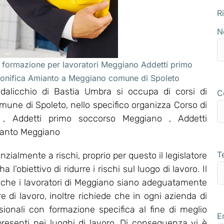
R
N
 formazione per lavoratori Meggiano Addetti primo
 bonifica Amianto a Meggiano comune di Spoleto
alicchio di Bastia Umbra si occupa di corsi di
C
mune di Spoleto, nello specifico organizza Corso di
 Addetti primo soccorso Meggiano , Addetti
ianto Meggiano
T
ialmente a rischi, proprio per questo il legislatore
’obiettivo di ridurre i rischi sul luogo di lavoro. Il
 che i lavoratori di Meggiano siano adeguatamente
re di lavoro, inoltre richiede che in ogni azienda di
sionali con formazione specifica al fine di meglio
E
 presenti nei luoghi di lavoro. Di conseguenza vi è