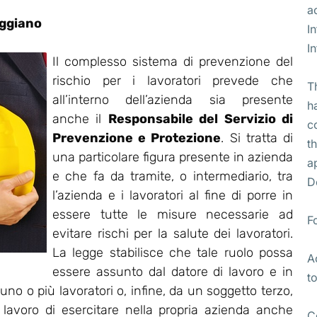
a
ggiano
I
I
Il complesso sistema di prevenzione del
rischio per i lavoratori prevede che
T
all’interno dell’azienda sia presente
h
anche il
Responsabile del Servizio di
c
Prevenzione e Protezione
. Si tratta di
t
una particolare figura presente in azienda
a
e che fa da tramite, o intermediario, tra
D
l’azienda e i lavoratori al fine di porre in
essere tutte le misure necessarie ad
F
evitare rischi per la salute dei lavoratori.
La legge stabilisce che tale ruolo possa
A
essere assunto dal datore di lavoro e in
t
no o più lavoratori o, infine, da un soggetto terzo,
i lavoro di esercitare nella propria azienda anche
C