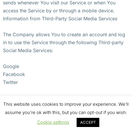
sends whenever You visit our Service or when You
access the Service by or through a mobile device.
Information from Third-Party Social Media Services
The Company allows You to create an account and log
in to use the Service through the following Third-party
Social Media Services:
Google
Facebook
Twitter
If You decide to register through or otherwise grant us
This website uses cookies to improve your experience. We'll
access to a Third-Party Social Media Service, We may
assume you're ok with this, but you can opt-out if you wish.
collect Personal data that is already associated with
Your Third-Party Social Media Service’s account, such
Cookie settings
ACCEPT
as Your name, Your email address, Your activities or