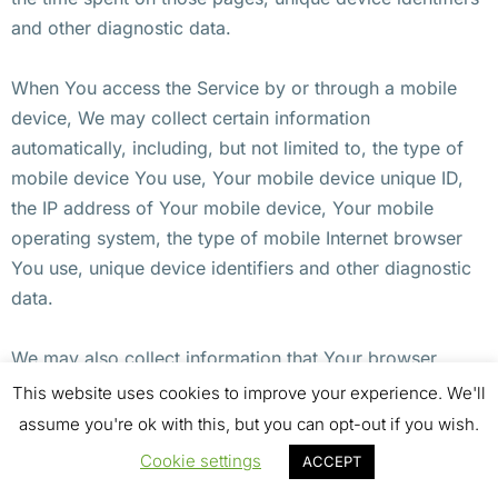
and other diagnostic data.
When You access the Service by or through a mobile
device, We may collect certain information
automatically, including, but not limited to, the type of
mobile device You use, Your mobile device unique ID,
the IP address of Your mobile device, Your mobile
operating system, the type of mobile Internet browser
You use, unique device identifiers and other diagnostic
data.
We may also collect information that Your browser
sends whenever You visit our Service or when You
This website uses cookies to improve your experience. We'll
access the Service by or through a mobile device.
assume you're ok with this, but you can opt-out if you wish.
Information from Third-Party Social Media Services
Cookie settings
ACCEPT