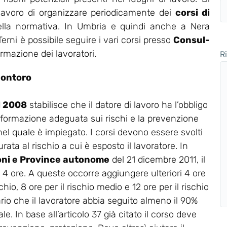
 lavoro di organizzare periodicamente dei
corsi di
ella normativa. In Umbria e quindi anche a Nera
rni è possibile seguire i vari corsi presso
Consul-
ormazione dei lavoratori.
R
Montoro
el 2008
stabilisce che il datore di lavoro ha l’obbligo
 formazione adeguata sui rischi e la prevenzione
 nel quale è impiegato. I corsi devono essere svolti
rata al rischio a cui è esposto il lavoratore. In
oni e Province autonome
del 21 dicembre 2011, il
a 4 ore. A queste occorre aggiungere ulteriori 4 ore
chio, 8 ore per il rischio medio e 12 ore per il rischio
ario che il lavoratore abbia seguito almeno il 90%
e. In base all’articolo 37 già citato il corso deve