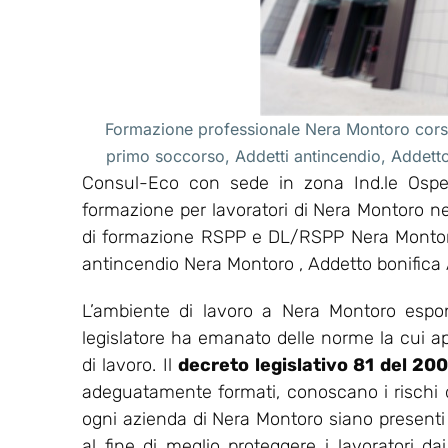
Formazione professionale Nera Montoro corsi
primo soccorso, Addetti antincendio, Addet
Consul-Eco con sede in zona Ind.le Osped
formazione per lavoratori di Nera Montoro ne
di formazione RSPP e DL/RSPP Nera Montoro
antincendio Nera Montoro , Addetto bonific
L’ambiente di lavoro a Nera Montoro espon
legislatore ha emanato delle norme la cui appl
di lavoro. Il
decreto legislativo 81 del 20
adeguatamente formati, conoscano i rischi del
ogni azienda di Nera Montoro siano presenti 
al fine di meglio proteggere i lavoratori dai