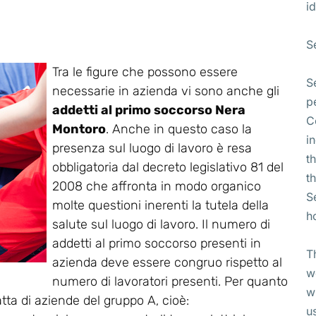
id
S
Tra le figure che possono essere
S
necessarie in azienda vi sono anche gli
p
addetti al primo soccorso Nera
C
Montoro
. Anche in questo caso la
i
presenza sul luogo di lavoro è resa
t
obbligatoria dal decreto legislativo 81 del
t
2008 che affronta in modo organico
S
molte questioni inerenti la tutela della
h
salute sul luogo di lavoro. Il numero di
addetti al primo soccorso presenti in
T
azienda deve essere congruo rispetto al
w
numero di lavoratori presenti. Per quanto
w
atta di aziende del gruppo A, cioè:
u