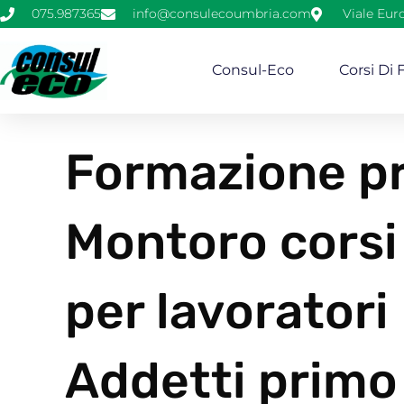
075.987365
info@consulecoumbria.com
Viale Eur
Consul-Eco
Corsi Di
Formazione pr
Montoro corsi
per lavorator
Addetti primo