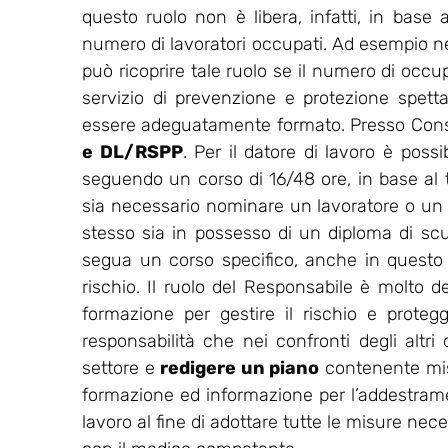
questo ruolo non è libera, infatti, in base a
numero di lavoratori occupati. Ad esempio nell
può ricoprire tale ruolo se il numero di occu
servizio di prevenzione e protezione spet
essere adeguatamente formato. Presso Consu
e DL/RSPP
. Per il datore di lavoro è possi
seguendo un corso di 16/48 ore, in base al ti
sia necessario nominare un lavoratore o un
stesso sia in possesso di un diploma di sc
segua un corso specifico, anche in questo ca
rischio. Il ruolo del Responsabile è molto de
formazione per gestire il rischio e protegg
responsabilità che nei confronti degli altri
settore e
redigere un piano
contenente misu
formazione ed informazione per l’addestrament
lavoro al fine di adottare tutte le misure nec