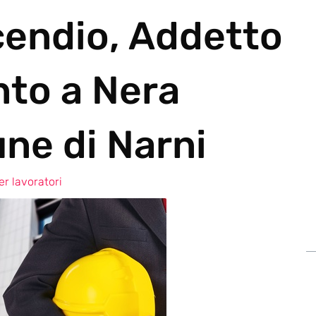
cendio, Addetto
nto a Nera
ne di Narni
r lavoratori