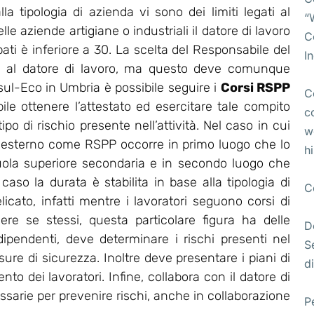
lla tipologia di azienda vi sono dei limiti legati al
“
e aziende artigiane o industriali il datore di lavoro
C
pati è inferiore a 30. La scelta del Responsabile del
I
ta al datore di lavoro, ma questo deve comunque
l-Eco in Umbria è possibile seguire i
Corsi RSPP
C
bile ottenere l’attestato ed esercitare tale compito
c
po di rischio presente nell’attività. Nel caso in cui
w
 esterno come RSPP occorre in primo luogo che lo
h
uola superiore secondaria e in secondo luogo che
so la durata è stabilita in base alla tipologia di
C
licato, infatti mentre i lavoratori seguono corsi di
ere se stessi, questa particolare figura ha delle
D
 dipendenti, deve determinare i rischi presenti nel
S
re di sicurezza. Inoltre deve presentare i piani di
di
o dei lavoratori. Infine, collabora con il datore di
essarie per prevenire rischi, anche in collaborazione
P