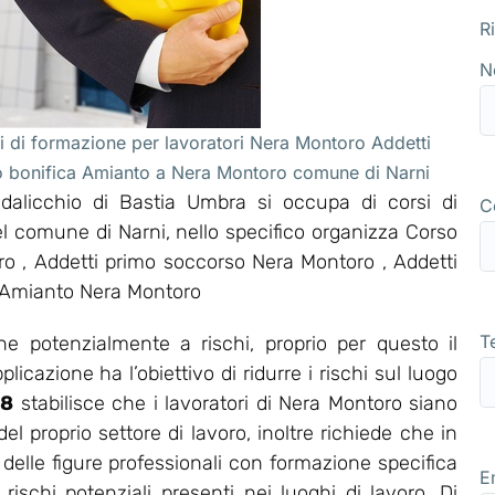
R
N
 di formazione per lavoratori Nera Montoro Addetti
to bonifica Amianto a Nera Montoro comune di Narni
alicchio di Bastia Umbra si occupa di corsi di
C
l comune di Narni, nello specifico organizza Corso
 , Addetti primo soccorso Nera Montoro , Addetti
a Amianto Nera Montoro
T
e potenzialmente a rischi, proprio per questo il
icazione ha l’obiettivo di ridurre i rischi sul luogo
08
stabilisce che i lavoratori di Nera Montoro siano
 proprio settore di lavoro, inoltre richiede che in
delle figure professionali con formazione specifica
E
 rischi potenziali presenti nei luoghi di lavoro. Di