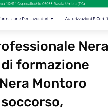
opa, 112/114 Ospedalicchio 06083 Bastia Umbra (PG)
 Formazione Per Lavoratori
Autorizzazioni E Certif
ofessionale Ner
 di formazione
i Nera Montoro
 soccorso,