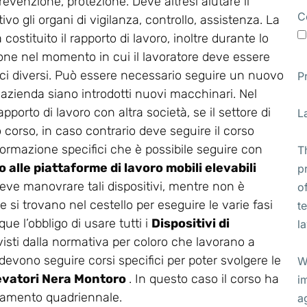
revenzione, protezione. Deve altresì aiutare il
C
vo gli organi di vigilanza, controllo, assistenza. La
stituito il rapporto di lavoro, inoltre durante lo
ione nel momento in cui il lavoratore deve essere
ifici diversi. Può essere necessario seguire un nuovo
P
 azienda siano introdotti nuovi macchinari. Nel
apporto di lavoro con altra società, se il settore di
L
corso, in caso contrario deve seguire il corso
di formazione specifici che è possibile seguire con
T
 alle piattaforme di lavoro mobili elevabili
p
i deve manovrare tali dispositivi, mentre non è
o
 si trovano nel cestello per eseguire le varie fasi
t
ue l’obbligo di usare tutti i
Dispositivi di
l
isti dalla normativa per coloro che lavorano a
 devono seguire corsi specifici per poter svolgere le
W
elevatori Nera Montoro
. In questo caso il corso ha
i
rnamento quadriennale.
a