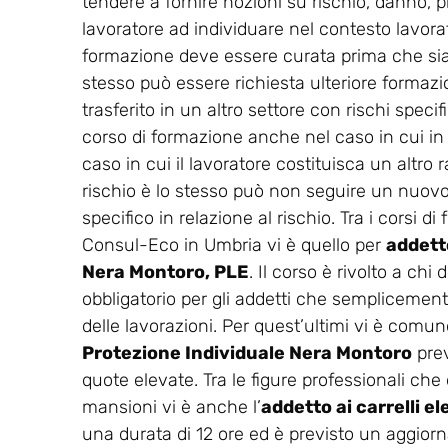
tendere a fornire nozioni su rischio, danno, p
lavoratore ad individuare nel contesto lavorati
formazione deve essere curata prima che sia co
stesso può essere richiesta ulteriore formaz
trasferito in un altro settore con rischi spec
corso di formazione anche nel caso in cui in
caso in cui il lavoratore costituisca un altro r
rischio è lo stesso può non seguire un nuovo 
specifico in relazione al rischio. Tra i corsi 
Consul-Eco in Umbria vi è quello per
addetto
Nera Montoro, PLE
. Il corso è rivolto a ch
obbligatorio per gli addetti che semplicemente
delle lavorazioni. Per quest’ultimi vi è comunq
Protezione Individuale Nera Montoro
prev
quote elevate. Tra le figure professionali che
mansioni vi è anche l’
addetto ai carrelli 
una durata di 12 ore ed è previsto un aggio