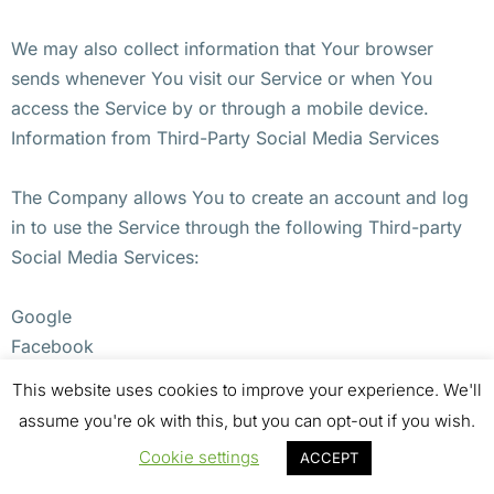
We may also collect information that Your browser
sends whenever You visit our Service or when You
access the Service by or through a mobile device.
Information from Third-Party Social Media Services
The Company allows You to create an account and log
in to use the Service through the following Third-party
Social Media Services:
Google
Facebook
Twitter
This website uses cookies to improve your experience. We'll
assume you're ok with this, but you can opt-out if you wish.
If You decide to register through or otherwise grant us
Cookie settings
ACCEPT
access to a Third-Party Social Media Service, We may