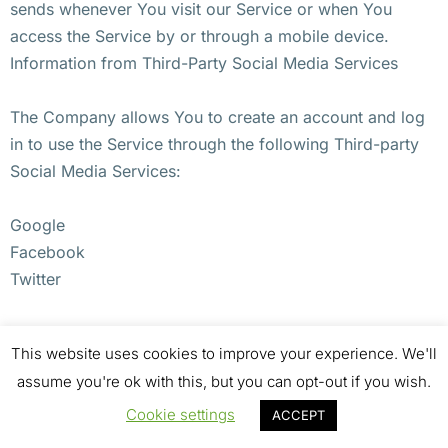
sends whenever You visit our Service or when You
access the Service by or through a mobile device.
Information from Third-Party Social Media Services
The Company allows You to create an account and log
in to use the Service through the following Third-party
Social Media Services:
Google
Facebook
Twitter
If You decide to register through or otherwise grant us
This website uses cookies to improve your experience. We'll
access to a Third-Party Social Media Service, We may
assume you're ok with this, but you can opt-out if you wish.
collect Personal data that is already associated with
Your Third-Party Social Media Service’s account, such
Cookie settings
ACCEPT
as Your name, Your email address, Your activities or