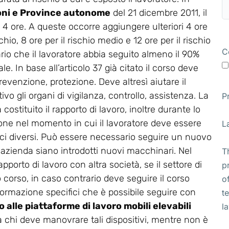
oni e Province autonome
del 21 dicembre 2011, il
a 4 ore. A queste occorre aggiungere ulteriori 4 ore
chio, 8 ore per il rischio medio e 12 ore per il rischio
C
ario che il lavoratore abbia seguito almeno il 90%
e. In base all’articolo 37 già citato il corso deve
revenzione, protezione. Deve altresì aiutare il
vo gli organi di vigilanza, controllo, assistenza. La
P
stituito il rapporto di lavoro, inoltre durante lo
ione nel momento in cui il lavoratore deve essere
L
ifici diversi. Può essere necessario seguire un nuovo
 azienda siano introdotti nuovi macchinari. Nel
T
apporto di lavoro con altra società, se il settore di
p
corso, in caso contrario deve seguire il corso
o
di formazione specifici che è possibile seguire con
t
 alle piattaforme di lavoro mobili elevabili
l
o a chi deve manovrare tali dispositivi, mentre non è