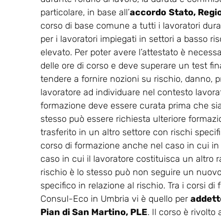
particolare, in base all’
accordo
Stato, Regi
corso di base comune a tutti i lavoratori dur
per i lavoratori impiegati in settori a basso ris
elevato. Per poter avere l’attestato è necess
delle ore di corso e deve superare un test final
tendere a fornire nozioni su rischio, danno, p
lavoratore ad individuare nel contesto lavorati
formazione deve essere curata prima che sia co
stesso può essere richiesta ulteriore formaz
trasferito in un altro settore con rischi spec
corso di formazione anche nel caso in cui in
caso in cui il lavoratore costituisca un altro r
rischio è lo stesso può non seguire un nuovo 
specifico in relazione al rischio. Tra i corsi 
Consul-Eco in Umbria vi è quello per
addetto
Pian di San Martino, PLE
. Il corso è rivolt