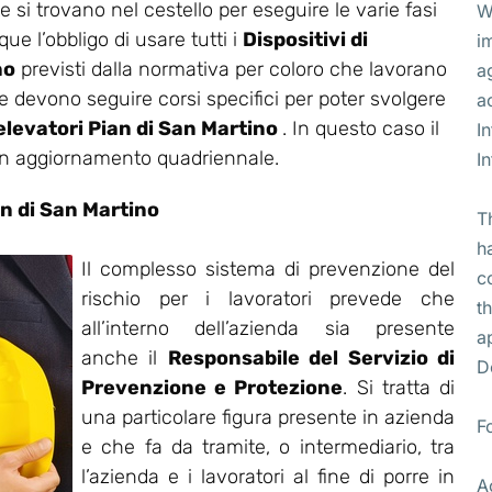
 si trovano nel cestello per eseguire le varie fasi
W
ue l’obbligo di usare tutti i
Dispositivi di
i
no
previsti dalla normativa per coloro che lavorano
a
he devono seguire corsi specifici per poter svolgere
a
 elevatori Pian di San Martino
. In questo caso il
I
 un aggiornamento quadriennale.
I
n di San Martino
T
h
Il complesso sistema di prevenzione del
c
rischio per i lavoratori prevede che
t
all’interno dell’azienda sia presente
a
anche il
Responsabile del Servizio di
D
Prevenzione e Protezione
. Si tratta di
una particolare figura presente in azienda
F
e che fa da tramite, o intermediario, tra
l’azienda e i lavoratori al fine di porre in
A