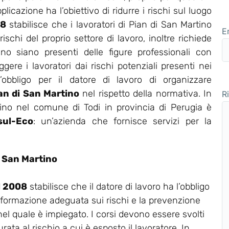
icazione ha l’obiettivo di ridurre i rischi sul luogo
08
stabilisce che i lavoratori di Pian di San Martino
E
chi del proprio settore di lavoro, inoltre richiede
o siano presenti delle figure professionali con
gere i lavoratori dai rischi potenziali presenti nei
obbligo per il datore di lavoro di organizzare
an di San Martino
nel rispetto della normativa. In
R
no nel comune di Todi in provincia di Perugia è
sul-Eco
: un’azienda che fornisce servizi per la
i San Martino
el 2008
stabilisce che il datore di lavoro ha l’obbligo
 formazione adeguata sui rischi e la prevenzione
 nel quale è impiegato. I corsi devono essere svolti
rata al rischio a cui è esposto il lavoratore. In