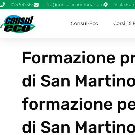
075.987365
info@consulecoumbria.com
Viale Eur
Consul-Eco
Corsi Di
Formazione pr
di San Martino
formazione per
di San Martin