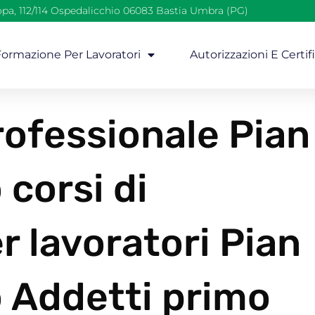
opa, 112/114 Ospedalicchio 06083 Bastia Umbra (PG)
 Formazione Per Lavoratori
Autorizzazioni E Certif
ofessionale Pian
 corsi di
 lavoratori Pian
o Addetti primo