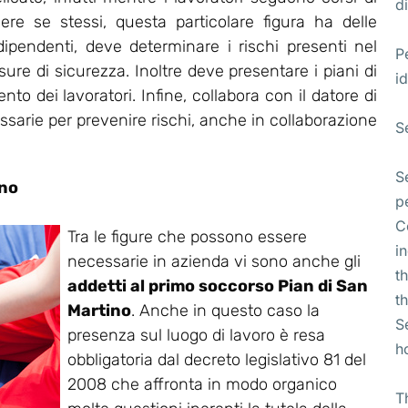
di
ere se stessi, questa particolare figura ha delle
 dipendenti, deve determinare i rischi presenti nel
P
re di sicurezza. Inoltre deve presentare i piani di
id
o dei lavoratori. Infine, collabora con il datore di
essarie per prevenire rischi, anche in collaborazione
S
S
ino
p
C
Tra le figure che possono essere
i
necessarie in azienda vi sono anche gli
t
addetti al primo soccorso Pian di San
t
Martino
. Anche in questo caso la
S
presenza sul luogo di lavoro è resa
h
obbligatoria dal decreto legislativo 81 del
2008 che affronta in modo organico
T