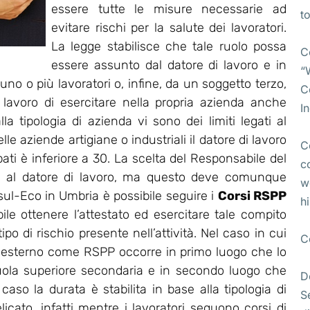
essere tutte le misure necessarie ad
t
evitare rischi per la salute dei lavoratori.
La legge stabilisce che tale ruolo possa
C
essere assunto dal datore di lavoro e in
“
no o più lavoratori o, infine, da un soggetto terzo,
C
i lavoro di esercitare nella propria azienda anche
I
lla tipologia di azienda vi sono dei limiti legati al
e aziende artigiane o industriali il datore di lavoro
C
pati è inferiore a 30. La scelta del Responsabile del
c
ta al datore di lavoro, ma questo deve comunque
w
l-Eco in Umbria è possibile seguire i
Corsi RSPP
h
bile ottenere l’attestato ed esercitare tale compito
po di rischio presente nell’attività. Nel caso in cui
C
 esterno come RSPP occorre in primo luogo che lo
uola superiore secondaria e in secondo luogo che
D
so la durata è stabilita in base alla tipologia di
S
licato, infatti mentre i lavoratori seguono corsi di