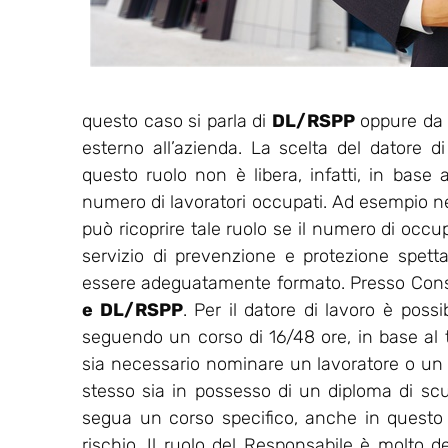
questo caso si parla di
DL/RSPP
oppure da u
esterno all’azienda. La scelta del datore d
questo ruolo non è libera, infatti, in base a
numero di lavoratori occupati. Ad esempio nell
può ricoprire tale ruolo se il numero di occu
servizio di prevenzione e protezione spet
essere adeguatamente formato. Presso Consu
e DL/RSPP
. Per il datore di lavoro è possi
seguendo un corso di 16/48 ore, in base al ti
sia necessario nominare un lavoratore o un
stesso sia in possesso di un diploma di sc
segua un corso specifico, anche in questo ca
rischio. Il ruolo del Responsabile è molto de