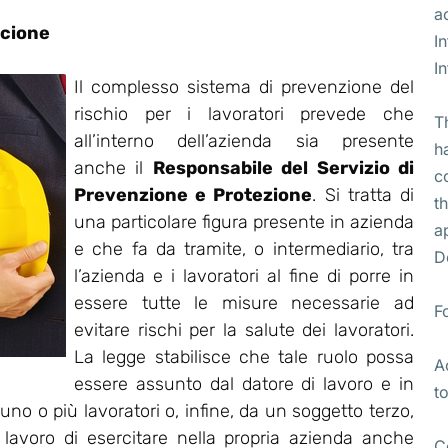
a
ccione
I
I
Il complesso sistema di prevenzione del
rischio per i lavoratori prevede che
T
all’interno dell’azienda sia presente
h
anche il
Responsabile del Servizio di
c
Prevenzione e Protezione
. Si tratta di
t
una particolare figura presente in azienda
a
e che fa da tramite, o intermediario, tra
D
l’azienda e i lavoratori al fine di porre in
essere tutte le misure necessarie ad
F
evitare rischi per la salute dei lavoratori.
La legge stabilisce che tale ruolo possa
A
essere assunto dal datore di lavoro e in
t
no o più lavoratori o, infine, da un soggetto terzo,
i lavoro di esercitare nella propria azienda anche
C