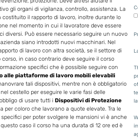
revenzione, protezione. Deve altresì aiutare il
C
vo gli organi di vigilanza, controllo, assistenza. La
stituito il rapporto di lavoro, inoltre durante lo
ione nel momento in cui il lavoratore deve essere
ifici diversi. Può essere necessario seguire un nuovo
P
 azienda siano introdotti nuovi macchinari. Nel
apporto di lavoro con altra società, se il settore di
L
corso, in caso contrario deve seguire il corso
di formazione specifici che è possibile seguire con
T
 alle piattaforme di lavoro mobili elevabili
p
 manovrare tali dispositivi, mentre non è obbligatorio
o
el cestello per eseguire le varie fasi delle
t
bbligo di usare tutti i
Dispositivi di Protezione
l
va per coloro che lavorano a quote elevate. Tra le
 specifici per poter svolgere le mansioni vi è anche
W
n questo caso il corso ha una durata di 12 ore ed è
i
a