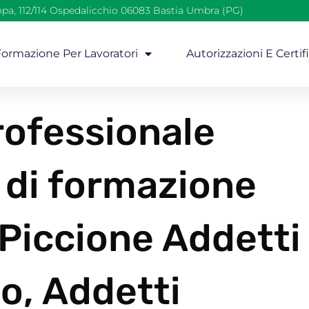
opa, 112/114 Ospedalicchio 06083 Bastia Umbra (PG)
 Formazione Per Lavoratori
Autorizzazioni E Certif
ofessionale
 di formazione
 Piccione Addetti
o, Addetti