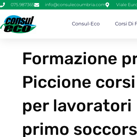
075.987365
info@consulecoumbria.com
Viale Eur
Consul-Eco
Corsi Di
Formazione pr
Piccione corsi
per lavoratori
primo soccors