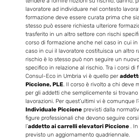
tendere a fornire nozioni su rischio, danno, p
lavoratore ad individuare nel contesto lavorati
formazione deve essere curata prima che sia co
stesso può essere richiesta ulteriore formaz
trasferito in un altro settore con rischi spec
corso di formazione anche nel caso in cui in
caso in cui il lavoratore costituisca un altro r
rischio è lo stesso può non seguire un nuovo 
specifico in relazione al rischio. Tra i corsi 
Consul-Eco in Umbria vi è quello per
addetto
Piccione, PLE
. Il corso è rivolto a chi deve
per gli addetti che semplicemente si trovano n
lavorazioni. Per quest’ultimi vi è comunque l’o
Individuale Piccione
previsti dalla normati
figure professionali che devono seguire corsi
l’
addetto ai carrelli elevatori Piccione
. I
previsto un aggiornamento quadriennale.