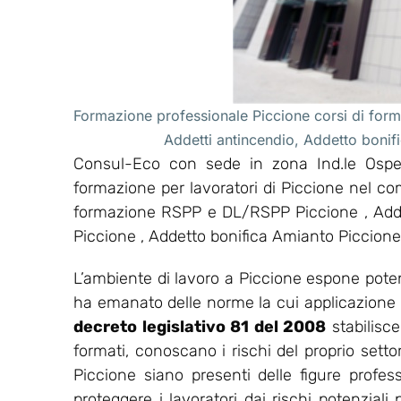
Formazione professionale Piccione corsi di form
Addetti antincendio, Addetto boni
Consul-Eco con sede in zona Ind.le Osped
formazione per lavoratori di Piccione nel co
formazione RSPP e DL/RSPP Piccione , Addet
Piccione , Addetto bonifica Amianto Piccione
L’ambiente di lavoro a Piccione espone potenz
ha emanato delle norme la cui applicazione ha l
decreto legislativo 81 del 2008
stabilisc
formati, conoscano i rischi del proprio setto
Piccione siano presenti delle figure profes
proteggere i lavoratori dai rischi potenziali