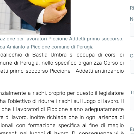
R
N
azione per lavoratori Piccione Addetti primo soccorso,
fica Amianto a Piccione comune di Perugia
alicchio di Bastia Umbra si occupa di corsi di
C
mune di Perugia, nello specifico organizza Corso di
ti primo soccorso Piccione , Addetti antincendio
T
ialmente a rischi, proprio per questo il legislatore
’obiettivo di ridurre i rischi sul luogo di lavoro. Il
e che i lavoratori di Piccione siano adeguatamente
re di lavoro, inoltre richiede che in ogni azienda di
sionali con formazione specifica al fine di meglio
E
 presenti nei luoghi di lavoro. Di conseguenza vi è