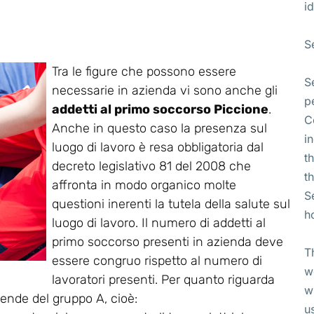
id
S
Tra le figure che possono essere
S
necessarie in azienda vi sono anche gli
p
addetti al primo soccorso Piccione
.
C
Anche in questo caso la presenza sul
i
luogo di lavoro è resa obbligatoria dal
t
decreto legislativo 81 del 2008 che
t
affronta in modo organico molte
S
questioni inerenti la tutela della salute sul
h
luogo di lavoro. Il numero di addetti al
primo soccorso presenti in azienda deve
T
essere congruo rispetto al numero di
w
lavoratori presenti. Per quanto riguarda
w
ziende del gruppo A, cioè:
u