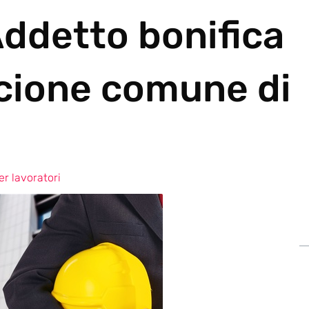
Addetto bonifica
cione comune di
r lavoratori