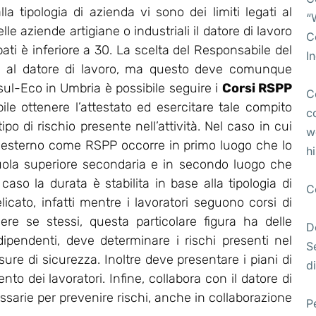
lla tipologia di azienda vi sono dei limiti legati al
“
e aziende artigiane o industriali il datore di lavoro
C
pati è inferiore a 30. La scelta del Responsabile del
I
ta al datore di lavoro, ma questo deve comunque
l-Eco in Umbria è possibile seguire i
Corsi RSPP
C
bile ottenere l’attestato ed esercitare tale compito
c
po di rischio presente nell’attività. Nel caso in cui
w
 esterno come RSPP occorre in primo luogo che lo
h
uola superiore secondaria e in secondo luogo che
so la durata è stabilita in base alla tipologia di
C
licato, infatti mentre i lavoratori seguono corsi di
ere se stessi, questa particolare figura ha delle
D
 dipendenti, deve determinare i rischi presenti nel
S
re di sicurezza. Inoltre deve presentare i piani di
di
o dei lavoratori. Infine, collabora con il datore di
essarie per prevenire rischi, anche in collaborazione
P