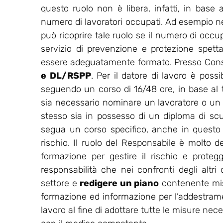
questo ruolo non è libera, infatti, in base a
numero di lavoratori occupati. Ad esempio nell
può ricoprire tale ruolo se il numero di occu
servizio di prevenzione e protezione spet
essere adeguatamente formato. Presso Consu
e DL/RSPP
. Per il datore di lavoro è possi
seguendo un corso di 16/48 ore, in base al ti
sia necessario nominare un lavoratore o un
stesso sia in possesso di un diploma di sc
segua un corso specifico, anche in questo ca
rischio. Il ruolo del Responsabile è molto de
formazione per gestire il rischio e protegg
responsabilità che nei confronti degli altri
settore e
redigere un piano
contenente misu
formazione ed informazione per l’addestrament
lavoro al fine di adottare tutte le misure nec