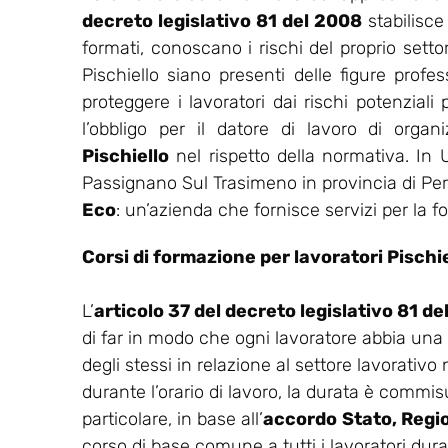
decreto legislativo 81 del 2008
stabilisce
formati, conoscano i rischi del proprio setto
Pischiello siano presenti delle figure profe
proteggere i lavoratori dai rischi potenziali
l’obbligo per il datore di lavoro di orga
Pischiello
nel rispetto della normativa. In
Passignano Sul Trasimeno in provincia di Peru
Eco
: un’azienda che fornisce servizi per la f
Corsi di formazione per lavoratori Pischie
L’
articolo 37 del decreto legislativo 81 d
di far in modo che ogni lavoratore abbia una
degli stessi in relazione al settore lavorativo
durante l’orario di lavoro, la durata è commisu
particolare, in base all’
accordo
Stato, Regi
corso di base comune a tutti i lavoratori dur