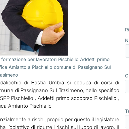
R
N
 formazione per lavoratori Pischiello Addetti primo
fica Amianto a Pischiello comune di Passignano Sul
rasimeno
C
alicchio di Bastia Umbra si occupa di corsi di
comune di Passignano Sul Trasimeno, nello specifico
P Pischiello , Addetti primo soccorso Pischiello ,
fica Amianto Pischiello
T
zialmente a rischi, proprio per questo il legislatore
’obiettivo di ridurre i rischi sul luogo di lavoro. Il