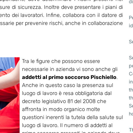
di
re di sicurezza. Inoltre deve presentare i piani di
o dei lavoratori. Infine, collabora con il datore di
P
essarie per prevenire rischi, anche in collaborazione
id
S
S
Tra le figure che possono essere
p
necessarie in azienda vi sono anche gli
C
addetti al primo soccorso Pischiello
.
i
Anche in questo caso la presenza sul
t
luogo di lavoro è resa obbligatoria dal
t
decreto legislativo 81 del 2008 che
S
affronta in modo organico molte
h
questioni inerenti la tutela della salute sul
luogo di lavoro. Il numero di addetti al
T