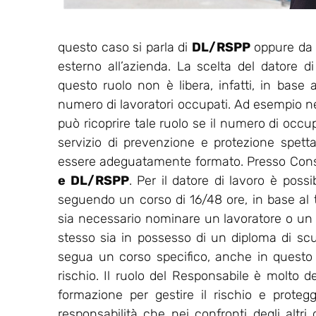
questo caso si parla di
DL/RSPP
oppure da u
esterno all’azienda. La scelta del datore d
questo ruolo non è libera, infatti, in base a
numero di lavoratori occupati. Ad esempio nell
può ricoprire tale ruolo se il numero di occu
servizio di prevenzione e protezione spet
essere adeguatamente formato. Presso Consu
e DL/RSPP
. Per il datore di lavoro è possi
seguendo un corso di 16/48 ore, in base al ti
sia necessario nominare un lavoratore o un
stesso sia in possesso di un diploma di sc
segua un corso specifico, anche in questo ca
rischio. Il ruolo del Responsabile è molto de
formazione per gestire il rischio e protegg
responsabilità che nei confronti degli altri