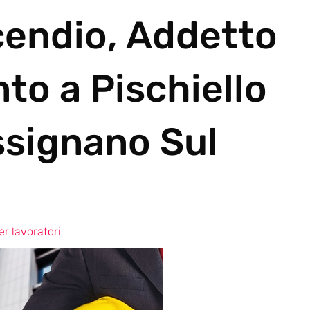
cendio, Addetto
to a Pischiello
signano Sul
r lavoratori