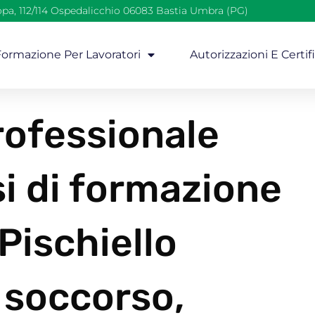
opa, 112/114 Ospedalicchio 06083 Bastia Umbra (PG)
 Formazione Per Lavoratori
Autorizzazioni E Certif
ofessionale
si di formazione
 Pischiello
 soccorso,