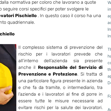
 dalla normativa per coloro che lavorano a quote
W
 seguire corsi specifici per poter svolgere le
i
evatori Pischiello
. In questo caso il corso ha una
a
nto quadriennale.
a
I
chiello
I
Il complesso sistema di prevenzione del
T
rischio per i lavoratori prevede che
h
all’interno dell’azienda sia presente
c
anche il
Responsabile del Servizio di
t
Prevenzione e Protezione
. Si tratta di
a
una particolare figura presente in azienda
D
e che fa da tramite, o intermediario, tra
l’azienda e i lavoratori al fine di porre in
F
essere tutte le misure necessarie ad
evitare rischi per la salute dei lavoratori.
A