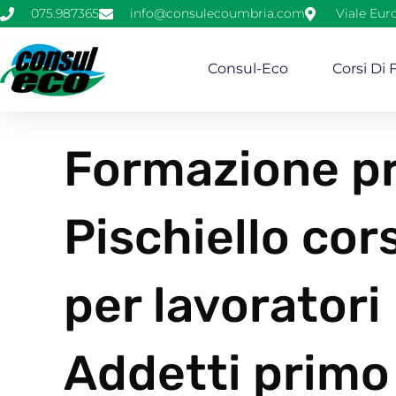
075.987365
info@consulecoumbria.com
Viale Eur
Consul-Eco
Corsi Di
Formazione pr
Pischiello cor
per lavoratori
Addetti primo