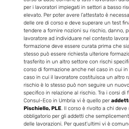
per i lavoratori impiegati in settori a basso ris
elevato. Per poter avere l’attestato è necess
delle ore di corso e deve superare un test final
tendere a fornire nozioni su rischio, danno, p
lavoratore ad individuare nel contesto lavorati
formazione deve essere curata prima che sia co
stesso può essere richiesta ulteriore formaz
trasferito in un altro settore con rischi spec
corso di formazione anche nel caso in cui in
caso in cui il lavoratore costituisca un altro r
rischio è lo stesso può non seguire un nuovo 
specifico in relazione al rischio. Tra i corsi 
Consul-Eco in Umbria vi è quello per
addetto
Pischiello, PLE
. Il corso è rivolto a chi dev
obbligatorio per gli addetti che semplicemente
delle lavorazioni. Per quest’ultimi vi è comunq