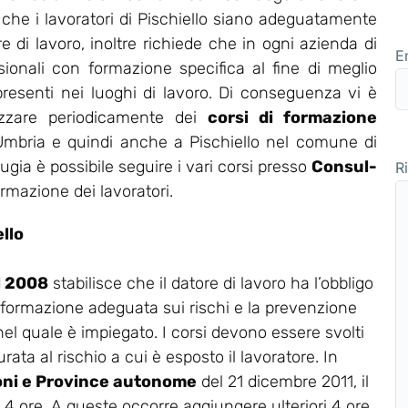
 che i lavoratori di Pischiello siano adeguatamente
re di lavoro, inoltre richiede che in ogni azienda di
E
ssionali con formazione specifica al fine di meglio
 presenti nei luoghi di lavoro. Di conseguenza vi è
nizzare periodicamente dei
corsi di formazione
 Umbria e quindi anche a Pischiello nel comune di
gia è possibile seguire i vari corsi presso
Consul-
R
ormazione dei lavoratori.
llo
el 2008
stabilisce che il datore di lavoro ha l’obbligo
 formazione adeguata sui rischi e la prevenzione
 nel quale è impiegato. I corsi devono essere svolti
rata al rischio a cui è esposto il lavoratore. In
oni e Province autonome
del 21 dicembre 2011, il
a 4 ore. A queste occorre aggiungere ulteriori 4 ore