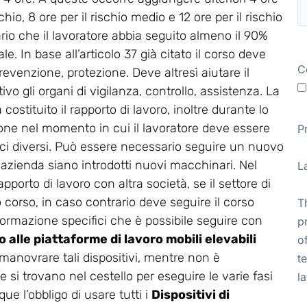
chio, 8 ore per il rischio medio e 12 ore per il rischio
ario che il lavoratore abbia seguito almeno il 90%
e. In base all’articolo 37 già citato il corso deve
C
revenzione, protezione. Deve altresì aiutare il
vo gli organi di vigilanza, controllo, assistenza. La
stituito il rapporto di lavoro, inoltre durante lo
ione nel momento in cui il lavoratore deve essere
P
ifici diversi. Può essere necessario seguire un nuovo
 azienda siano introdotti nuovi macchinari. Nel
L
apporto di lavoro con altra società, se il settore di
corso, in caso contrario deve seguire il corso
T
di formazione specifici che è possibile seguire con
p
 alle piattaforme di lavoro mobili elevabili
o
e manovrare tali dispositivi, mentre non è
t
 si trovano nel cestello per eseguire le varie fasi
l
ue l’obbligo di usare tutti i
Dispositivi di