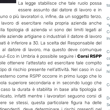
La legge stabilisce che tale ruolo possa
t
essere assunto dal datore di lavoro e in
no o più lavoratori o, infine, da un soggetto terzo,
C
i lavoro di esercitare nella propria azienda anche
“
lla tipologia di azienda vi sono dei limiti legati al
C
e aziende artigiane o industriali il datore di lavoro
I
pati è inferiore a 30. La scelta del Responsabile del
ta al datore di lavoro, ma questo deve comunque
C
l-Eco in Umbria è possibile seguire i
Corsi RSPP
c
bile ottenere l’attestato ed esercitare tale compito
w
po di rischio presente nell’attività. Nel caso in cui
h
 esterno come RSPP occorre in primo luogo che lo
uola superiore secondaria e in secondo luogo che
C
so la durata è stabilita in base alla tipologia di
licato, infatti mentre i lavoratori seguono corsi di
D
ere se stessi, questa particolare figura ha delle
S
 dipendenti, deve determinare i rischi presenti nel