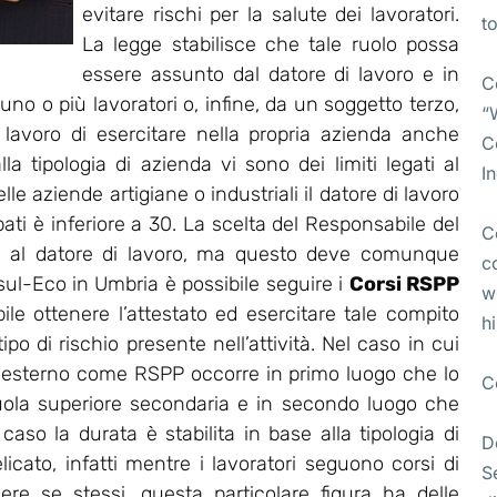
evitare rischi per la salute dei lavoratori.
t
La legge stabilisce che tale ruolo possa
essere assunto dal datore di lavoro e in
C
no o più lavoratori o, infine, da un soggetto terzo,
“
i lavoro di esercitare nella propria azienda anche
C
lla tipologia di azienda vi sono dei limiti legati al
I
e aziende artigiane o industriali il datore di lavoro
pati è inferiore a 30. La scelta del Responsabile del
C
ta al datore di lavoro, ma questo deve comunque
c
l-Eco in Umbria è possibile seguire i
Corsi RSPP
w
bile ottenere l’attestato ed esercitare tale compito
h
po di rischio presente nell’attività. Nel caso in cui
 esterno come RSPP occorre in primo luogo che lo
C
uola superiore secondaria e in secondo luogo che
so la durata è stabilita in base alla tipologia di
D
licato, infatti mentre i lavoratori seguono corsi di
S
ere se stessi, questa particolare figura ha delle