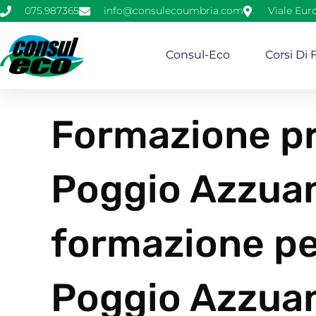
075.987365
info@consulecoumbria.com
Viale Eur
Consul-Eco
Corsi Di
Formazione pr
Poggio Azzuan
formazione pe
Poggio Azzuan