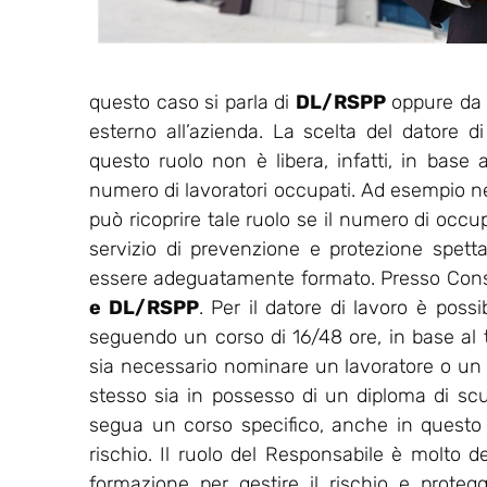
questo caso si parla di
DL/RSPP
oppure da u
esterno all’azienda. La scelta del datore d
questo ruolo non è libera, infatti, in base a
numero di lavoratori occupati. Ad esempio nell
può ricoprire tale ruolo se il numero di occu
servizio di prevenzione e protezione spet
essere adeguatamente formato. Presso Consu
e DL/RSPP
. Per il datore di lavoro è possi
seguendo un corso di 16/48 ore, in base al ti
sia necessario nominare un lavoratore o un
stesso sia in possesso di un diploma di sc
segua un corso specifico, anche in questo ca
rischio. Il ruolo del Responsabile è molto de
formazione per gestire il rischio e protegg