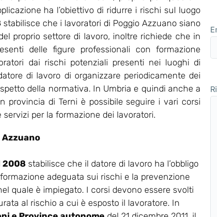
icazione ha l’obiettivo di ridurre i rischi sul luogo
8
stabilisce che i lavoratori di Poggio Azzuano siano
E
 proprio settore di lavoro, inoltre richiede che in
senti delle figure professionali con formazione
ratori dai rischi potenziali presenti nei luoghi di
 datore di lavoro di organizzare periodicamente dei
ispetto della normativa. In Umbria e quindi anche a
R
rovincia di Terni è possibile seguire i vari corsi
 servizi per la formazione dei lavoratori.
io Azzuano
el 2008
stabilisce che il datore di lavoro ha l’obbligo
 formazione adeguata sui rischi e la prevenzione
 nel quale è impiegato. I corsi devono essere svolti
rata al rischio a cui è esposto il lavoratore. In
oni e Province autonome
del 21 dicembre 2011, il