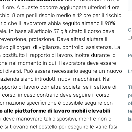
a 4 ore. A queste occorre aggiungere ulteriori 4 ore
chio, 8 ore per il rischio medio e 12 ore per il rischio
ario che il lavoratore abbia seguito almeno il 90%
C
e. In base all’articolo 37 già citato il corso deve
revenzione, protezione. Deve altresì aiutare il
vo gli organi di vigilanza, controllo, assistenza. La
stituito il rapporto di lavoro, inoltre durante lo
P
ione nel momento in cui il lavoratore deve essere
ifici diversi. Può essere necessario seguire un nuovo
L
 azienda siano introdotti nuovi macchinari. Nel
apporto di lavoro con altra società, se il settore di
T
corso, in caso contrario deve seguire il corso
p
di formazione specifici che è possibile seguire con
o
 alle piattaforme di lavoro mobili elevabili
t
chi deve manovrare tali dispositivi, mentre non è
l
 si trovano nel cestello per eseguire le varie fasi