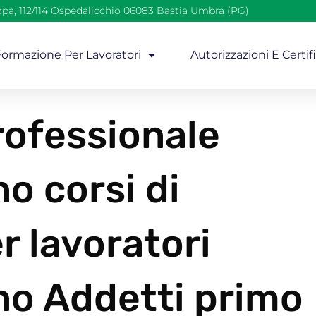
opa, 112/114 Ospedalicchio 06083 Bastia Umbra (PG)
 Formazione Per Lavoratori
Autorizzazioni E Certif
ofessionale
o corsi di
r lavoratori
o Addetti primo