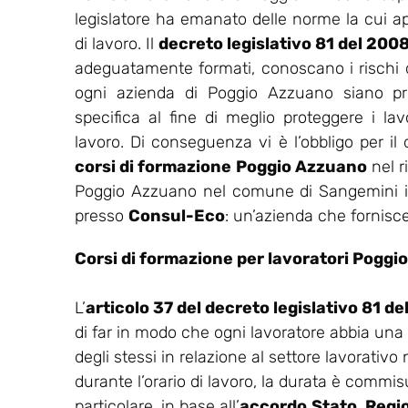
legislatore ha emanato delle norme la cui appl
di lavoro. Il
decreto legislativo 81 del 200
adeguatamente formati, conoscano i rischi del
ogni azienda di Poggio Azzuano siano pre
specifica al fine di meglio proteggere i lavo
lavoro. Di conseguenza vi è l’obbligo per il
corsi di formazione Poggio Azzuano
nel r
Poggio Azzuano nel comune di Sangemini in p
presso
Consul-Eco
: un’azienda che fornisce
Corsi di formazione per lavoratori Pogg
L’
articolo 37 del decreto legislativo 81 d
di far in modo che ogni lavoratore abbia una
degli stessi in relazione al settore lavorativo
durante l’orario di lavoro, la durata è commisu
particolare, in base all’
accordo
Stato, Regi