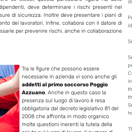
di
 dipendenti, deve determinare i rischi presenti nel
re di sicurezza. Inoltre deve presentare i piani di
P
o dei lavoratori. Infine, collabora con il datore di
id
essarie per prevenire rischi, anche in collaborazione
S
S
p
Tra le figure che possono essere
C
necessarie in azienda vi sono anche gli
i
addetti al primo soccorso Poggio
t
Azzuano
. Anche in questo caso la
t
presenza sul luogo di lavoro è resa
S
obbligatoria dal decreto legislativo 81 del
h
2008 che affronta in modo organico
molte questioni inerenti la tutela della
T