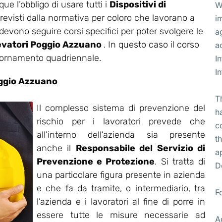
ue l’obbligo di usare tutti i
Dispositivi di
W
revisti dalla normativa per coloro che lavorano a
i
 devono seguire corsi specifici per poter svolgere le
a
elevatori Poggio Azzuano
. In questo caso il corso
a
giornamento quadriennale.
I
I
ggio Azzuano
T
Il complesso sistema di prevenzione del
h
rischio per i lavoratori prevede che
c
all’interno dell’azienda sia presente
t
anche il
Responsabile del Servizio di
a
Prevenzione e Protezione
. Si tratta di
D
una particolare figura presente in azienda
e che fa da tramite, o intermediario, tra
F
l’azienda e i lavoratori al fine di porre in
essere tutte le misure necessarie ad
A