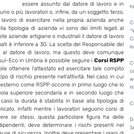
essere assunto dal datore di lavoro e in
t
no o più lavoratori o, infine, da un soggetto terzo,
i lavoro di esercitare nella propria azienda anche
C
lla tipologia di azienda vi sono dei limiti legati al
“
e aziende artigiane o industriali il datore di lavoro
C
pati è inferiore a 30. La scelta del Responsabile del
I
ta al datore di lavoro, ma questo deve comunque
l-Eco in Umbria è possibile seguire i
Corsi RSPP
C
bile ottenere l’attestato ed esercitare tale compito
c
po di rischio presente nell’attività. Nel caso in cui
w
 esterno come RSPP occorre in primo luogo che lo
h
uola superiore secondaria e in secondo luogo che
so la durata è stabilita in base alla tipologia di
C
licato, infatti mentre i lavoratori seguono corsi di
ere se stessi, questa particolare figura ha delle
D
 dipendenti, deve determinare i rischi presenti nel
S
re di sicurezza. Inoltre deve presentare i piani di