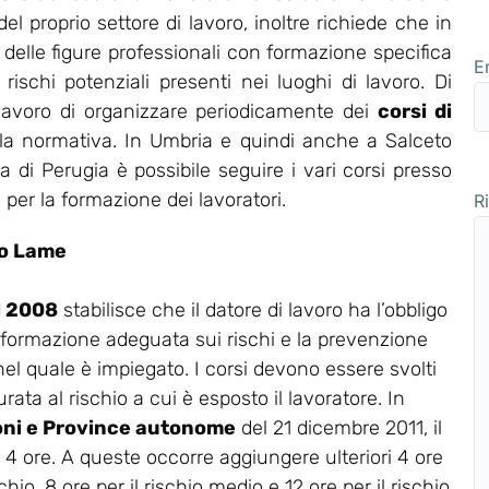
 proprio settore di lavoro, inoltre richiede che in
delle figure professionali con formazione specifica
E
 rischi potenziali presenti nei luoghi di lavoro. Di
 lavoro di organizzare periodicamente dei
corsi di
lla normativa. In Umbria e quindi anche a Salceto
di Perugia è possibile seguire i vari corsi presso
 per la formazione dei lavoratori.
R
to Lame
el 2008
stabilisce che il datore di lavoro ha l’obbligo
 formazione adeguata sui rischi e la prevenzione
 nel quale è impiegato. I corsi devono essere svolti
rata al rischio a cui è esposto il lavoratore. In
oni e Province autonome
del 21 dicembre 2011, il
a 4 ore. A queste occorre aggiungere ulteriori 4 ore
chio, 8 ore per il rischio medio e 12 ore per il rischio