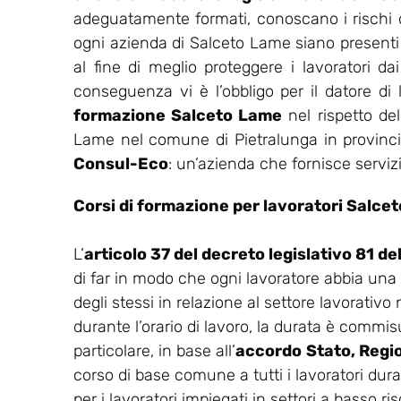
adeguatamente formati, conoscano i rischi del
ogni azienda di Salceto Lame siano presenti 
al fine di meglio proteggere i lavoratori dai
conseguenza vi è l’obbligo per il datore di
formazione Salceto Lame
nel rispetto de
Lame nel comune di Pietralunga in provincia 
Consul-Eco
: un’azienda che fornisce servizi
Corsi di formazione per lavoratori Salce
L’
articolo 37 del decreto legislativo 81 d
di far in modo che ogni lavoratore abbia una
degli stessi in relazione al settore lavorativo
durante l’orario di lavoro, la durata è commisu
particolare, in base all’
accordo
Stato, Regi
corso di base comune a tutti i lavoratori dur
per i lavoratori impiegati in settori a basso ris