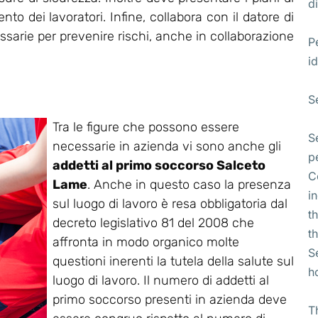
di
o dei lavoratori. Infine, collabora con il datore di
essarie per prevenire rischi, anche in collaborazione
P
id
S
Tra le figure che possono essere
S
necessarie in azienda vi sono anche gli
p
addetti al primo soccorso Salceto
C
Lame
. Anche in questo caso la presenza
i
sul luogo di lavoro è resa obbligatoria dal
t
decreto legislativo 81 del 2008 che
t
affronta in modo organico molte
S
questioni inerenti la tutela della salute sul
h
luogo di lavoro. Il numero di addetti al
primo soccorso presenti in azienda deve
T