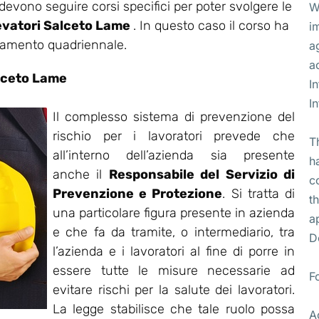
 devono seguire corsi specifici per poter svolgere le
W
levatori Salceto Lame
. In questo caso il corso ha
i
rnamento quadriennale.
a
a
lceto Lame
I
I
Il complesso sistema di prevenzione del
rischio per i lavoratori prevede che
T
all’interno dell’azienda sia presente
h
anche il
Responsabile del Servizio di
c
Prevenzione e Protezione
. Si tratta di
t
una particolare figura presente in azienda
a
e che fa da tramite, o intermediario, tra
D
l’azienda e i lavoratori al fine di porre in
essere tutte le misure necessarie ad
F
evitare rischi per la salute dei lavoratori.
La legge stabilisce che tale ruolo possa
A