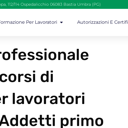
opa, 112/114 Ospedalicchio 06083 Bastia Umbra (PG)
 Formazione Per Lavoratori
Autorizzazioni E Certif
ofessionale
corsi di
r lavoratori
Addetti primo