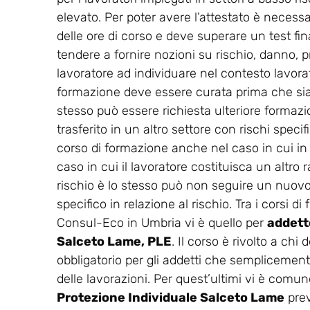
elevato. Per poter avere l’attestato è necess
delle ore di corso e deve superare un test final
tendere a fornire nozioni su rischio, danno, p
lavoratore ad individuare nel contesto lavorati
formazione deve essere curata prima che sia co
stesso può essere richiesta ulteriore formaz
trasferito in un altro settore con rischi spec
corso di formazione anche nel caso in cui in
caso in cui il lavoratore costituisca un altro r
rischio è lo stesso può non seguire un nuovo 
specifico in relazione al rischio. Tra i corsi 
Consul-Eco in Umbria vi è quello per
addetto
Salceto Lame, PLE
. Il corso è rivolto a ch
obbligatorio per gli addetti che semplicemente
delle lavorazioni. Per quest’ultimi vi è comunq
Protezione Individuale Salceto Lame
prev