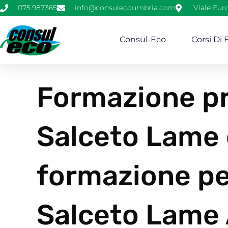
075.987365
info@consulecoumbria.com
Viale Eur
Consul-Eco
Corsi Di
Formazione pr
Salceto Lame 
formazione pe
Salceto Lame 