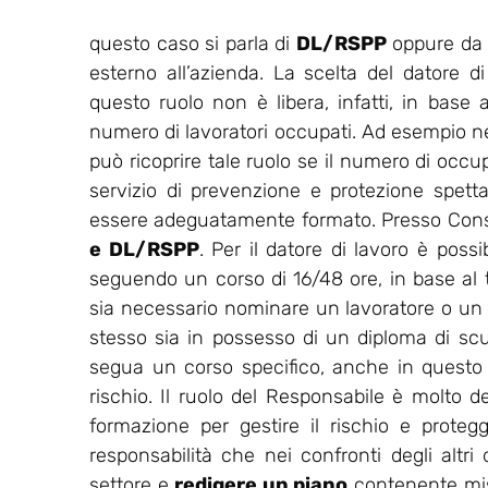
questo caso si parla di
DL/RSPP
oppure da u
esterno all’azienda. La scelta del datore d
questo ruolo non è libera, infatti, in base a
numero di lavoratori occupati. Ad esempio nell
può ricoprire tale ruolo se il numero di occu
servizio di prevenzione e protezione spet
essere adeguatamente formato. Presso Consu
e DL/RSPP
. Per il datore di lavoro è possi
seguendo un corso di 16/48 ore, in base al ti
sia necessario nominare un lavoratore o un
stesso sia in possesso di un diploma di sc
segua un corso specifico, anche in questo ca
rischio. Il ruolo del Responsabile è molto de
formazione per gestire il rischio e protegg
responsabilità che nei confronti degli altri
settore e
redigere un piano
contenente misu