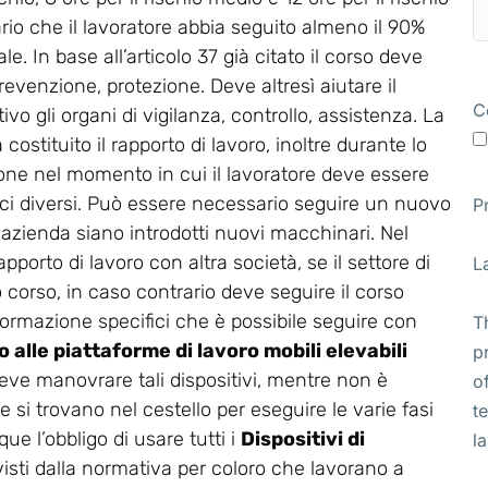
ario che il lavoratore abbia seguito almeno il 90%
e. In base all’articolo 37 già citato il corso deve
revenzione, protezione. Deve altresì aiutare il
C
vo gli organi di vigilanza, controllo, assistenza. La
stituito il rapporto di lavoro, inoltre durante lo
ione nel momento in cui il lavoratore deve essere
ifici diversi. Può essere necessario seguire un nuovo
P
 azienda siano introdotti nuovi macchinari. Nel
apporto di lavoro con altra società, se il settore di
L
corso, in caso contrario deve seguire il corso
di formazione specifici che è possibile seguire con
T
 alle piattaforme di lavoro mobili elevabili
p
i deve manovrare tali dispositivi, mentre non è
o
 si trovano nel cestello per eseguire le varie fasi
t
ue l’obbligo di usare tutti i
Dispositivi di
l
isti dalla normativa per coloro che lavorano a