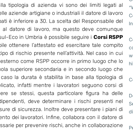
lla tipologia di azienda vi sono dei limiti legati al
“
e aziende artigiane o industriali il datore di lavoro
C
pati è inferiore a 30. La scelta del Responsabile del
I
ta al datore di lavoro, ma questo deve comunque
l-Eco in Umbria è possibile seguire i
Corsi RSPP
C
bile ottenere l’attestato ed esercitare tale compito
c
po di rischio presente nell’attività. Nel caso in cui
w
 esterno come RSPP occorre in primo luogo che lo
h
uola superiore secondaria e in secondo luogo che
so la durata è stabilita in base alla tipologia di
C
licato, infatti mentre i lavoratori seguono corsi di
ere se stessi, questa particolare figura ha delle
D
 dipendenti, deve determinare i rischi presenti nel
S
re di sicurezza. Inoltre deve presentare i piani di
di
o dei lavoratori. Infine, collabora con il datore di
essarie per prevenire rischi, anche in collaborazione
P