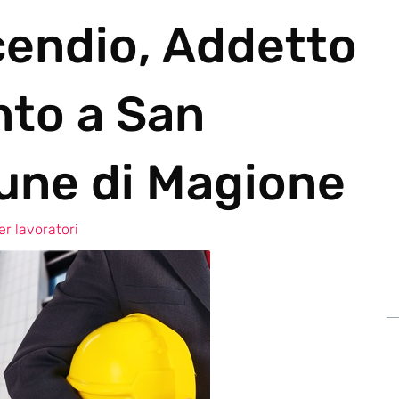
cendio, Addetto
nto a San
une di Magione
r lavoratori