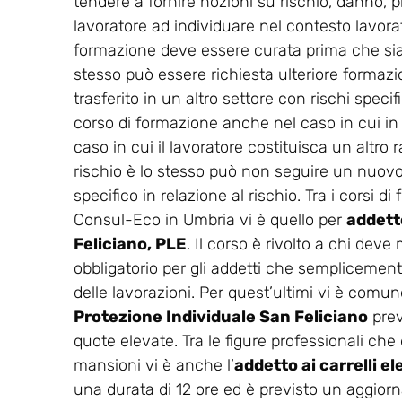
tendere a fornire nozioni su rischio, danno, p
lavoratore ad individuare nel contesto lavorati
formazione deve essere curata prima che sia co
stesso può essere richiesta ulteriore formaz
trasferito in un altro settore con rischi spec
corso di formazione anche nel caso in cui in
caso in cui il lavoratore costituisca un altro r
rischio è lo stesso può non seguire un nuovo 
specifico in relazione al rischio. Tra i corsi 
Consul-Eco in Umbria vi è quello per
addetto
Feliciano, PLE
. Il corso è rivolto a chi deve
obbligatorio per gli addetti che semplicemente
delle lavorazioni. Per quest’ultimi vi è comunq
Protezione Individuale San Feliciano
prev
quote elevate. Tra le figure professionali che
mansioni vi è anche l’
addetto ai carrelli e
una durata di 12 ore ed è previsto un aggio