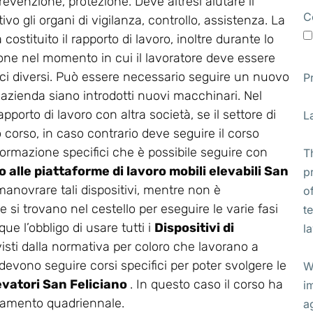
revenzione, protezione. Deve altresì aiutare il
C
vo gli organi di vigilanza, controllo, assistenza. La
stituito il rapporto di lavoro, inoltre durante lo
ione nel momento in cui il lavoratore deve essere
ifici diversi. Può essere necessario seguire un nuovo
P
 azienda siano introdotti nuovi macchinari. Nel
apporto di lavoro con altra società, se il settore di
L
corso, in caso contrario deve seguire il corso
di formazione specifici che è possibile seguire con
T
 alle piattaforme di lavoro mobili elevabili San
p
 manovrare tali dispositivi, mentre non è
o
 si trovano nel cestello per eseguire le varie fasi
t
ue l’obbligo di usare tutti i
Dispositivi di
l
isti dalla normativa per coloro che lavorano a
 devono seguire corsi specifici per poter svolgere le
W
levatori San Feliciano
. In questo caso il corso ha
i
rnamento quadriennale.
a