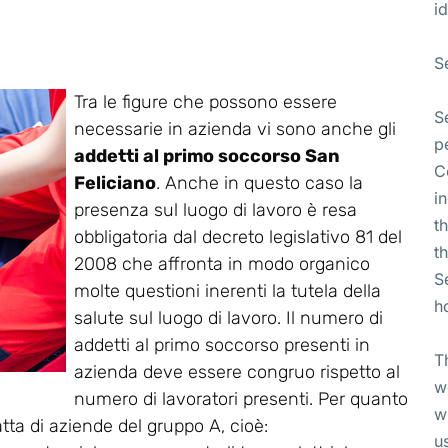
id
S
Tra le figure che possono essere
S
necessarie in azienda vi sono anche gli
p
addetti al primo soccorso San
C
Feliciano
. Anche in questo caso la
i
presenza sul luogo di lavoro è resa
t
obbligatoria dal decreto legislativo 81 del
t
2008 che affronta in modo organico
S
molte questioni inerenti la tutela della
h
salute sul luogo di lavoro. Il numero di
addetti al primo soccorso presenti in
T
azienda deve essere congruo rispetto al
w
numero di lavoratori presenti. Per quanto
w
atta di aziende del gruppo A, cioè:
u