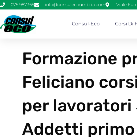
075.987365
info@consulecoumbria.com
Viale Eur
Consul-Eco
Corsi Di
Formazione pr
Feliciano cors
per lavoratori
Addetti primo