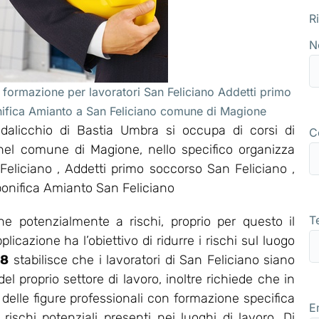
R
N
 formazione per lavoratori San Feliciano Addetti primo
nifica Amianto a San Feliciano comune di Magione
alicchio di Bastia Umbra si occupa di corsi di
C
 nel comune di Magione, nello specifico organizza
liciano , Addetti primo soccorso San Feliciano ,
bonifica Amianto San Feliciano
T
e potenzialmente a rischi, proprio per questo il
icazione ha l’obiettivo di ridurre i rischi sul luogo
08
stabilisce che i lavoratori di San Feliciano siano
 proprio settore di lavoro, inoltre richiede che in
delle figure professionali con formazione specifica
E
 rischi potenziali presenti nei luoghi di lavoro. Di