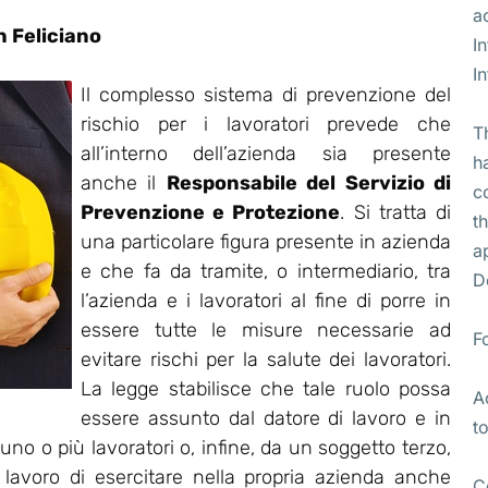
a
 Feliciano
I
I
Il complesso sistema di prevenzione del
rischio per i lavoratori prevede che
T
all’interno dell’azienda sia presente
h
anche il
Responsabile del Servizio di
c
Prevenzione e Protezione
. Si tratta di
t
una particolare figura presente in azienda
a
e che fa da tramite, o intermediario, tra
D
l’azienda e i lavoratori al fine di porre in
essere tutte le misure necessarie ad
F
evitare rischi per la salute dei lavoratori.
La legge stabilisce che tale ruolo possa
A
essere assunto dal datore di lavoro e in
t
no o più lavoratori o, infine, da un soggetto terzo,
i lavoro di esercitare nella propria azienda anche
C