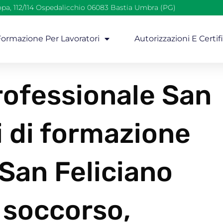
opa, 112/114 Ospedalicchio 06083 Bastia Umbra (PG)
 Formazione Per Lavoratori
Autorizzazioni E Certif
ofessionale San
i di formazione
 San Feliciano
 soccorso,