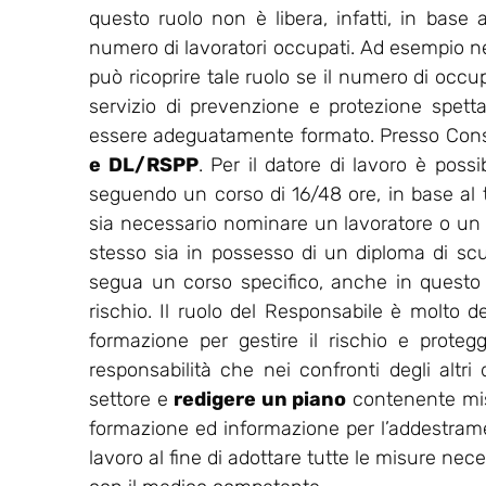
questo ruolo non è libera, infatti, in base a
numero di lavoratori occupati. Ad esempio nell
può ricoprire tale ruolo se il numero di occu
servizio di prevenzione e protezione spet
essere adeguatamente formato. Presso Consu
e DL/RSPP
. Per il datore di lavoro è possi
seguendo un corso di 16/48 ore, in base al ti
sia necessario nominare un lavoratore o un
stesso sia in possesso di un diploma di sc
segua un corso specifico, anche in questo ca
rischio. Il ruolo del Responsabile è molto de
formazione per gestire il rischio e protegg
responsabilità che nei confronti degli altri
settore e
redigere un piano
contenente misu
formazione ed informazione per l’addestrament
lavoro al fine di adottare tutte le misure nec