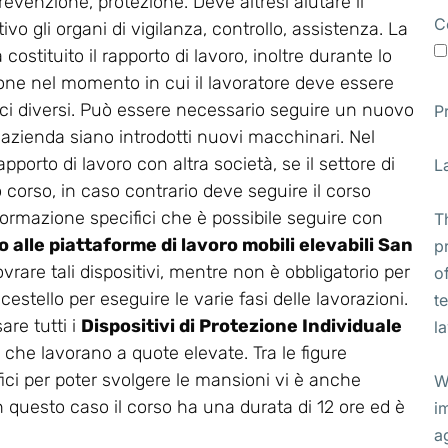
revenzione, protezione. Deve altresì aiutare il
C
vo gli organi di vigilanza, controllo, assistenza. La
stituito il rapporto di lavoro, inoltre durante lo
ione nel momento in cui il lavoratore deve essere
ifici diversi. Può essere necessario seguire un nuovo
P
 azienda siano introdotti nuovi macchinari. Nel
apporto di lavoro con altra società, se il settore di
L
corso, in caso contrario deve seguire il corso
di formazione specifici che è possibile seguire con
T
 alle piattaforme di lavoro mobili elevabili San
p
ovrare tali dispositivi, mentre non è obbligatorio per
o
estello per eseguire le varie fasi delle lavorazioni.
t
are tutti i
Dispositivi di Protezione Individuale
l
 che lavorano a quote elevate. Tra le figure
ici per poter svolgere le mansioni vi è anche
W
In questo caso il corso ha una durata di 12 ore ed è
i
a