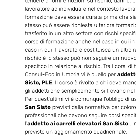
tendere a fornire nozioni su rischio, danno, p
lavoratore ad individuare nel contesto lavorati
formazione deve essere curata prima che sia co
stesso può essere richiesta ulteriore formaz
trasferito in un altro settore con rischi spec
corso di formazione anche nel caso in cui in
caso in cui il lavoratore costituisca un altro r
rischio è lo stesso può non seguire un nuovo 
specifico in relazione al rischio. Tra i corsi 
Consul-Eco in Umbria vi è quello per
addetto
Sisto, PLE
. Il corso è rivolto a chi deve man
gli addetti che semplicemente si trovano nel c
Per quest’ultimi vi è comunque l’obbligo di us
San Sisto
previsti dalla normativa per coloro
professionali che devono seguire corsi specif
l’
addetto ai carrelli elevatori San Sisto
. 
previsto un aggiornamento quadriennale.