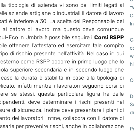
lla tipologia di azienda vi sono dei limiti legati al
“
e aziende artigiane o industriali il datore di lavoro
C
pati è inferiore a 30. La scelta del Responsabile del
I
ta al datore di lavoro, ma questo deve comunque
l-Eco in Umbria è possibile seguire i
Corsi RSPP
C
bile ottenere l’attestato ed esercitare tale compito
c
po di rischio presente nell’attività. Nel caso in cui
w
 esterno come RSPP occorre in primo luogo che lo
h
uola superiore secondaria e in secondo luogo che
so la durata è stabilita in base alla tipologia di
C
licato, infatti mentre i lavoratori seguono corsi di
ere se stessi, questa particolare figura ha delle
D
 dipendenti, deve determinare i rischi presenti nel
S
re di sicurezza. Inoltre deve presentare i piani di
di
o dei lavoratori. Infine, collabora con il datore di
essarie per prevenire rischi, anche in collaborazione
P