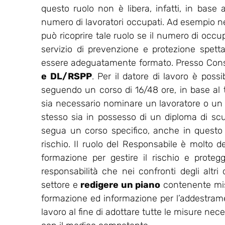
questo ruolo non è libera, infatti, in base a
numero di lavoratori occupati. Ad esempio nell
può ricoprire tale ruolo se il numero di occu
servizio di prevenzione e protezione spet
essere adeguatamente formato. Presso Consu
e DL/RSPP
. Per il datore di lavoro è possi
seguendo un corso di 16/48 ore, in base al ti
sia necessario nominare un lavoratore o un
stesso sia in possesso di un diploma di sc
segua un corso specifico, anche in questo ca
rischio. Il ruolo del Responsabile è molto de
formazione per gestire il rischio e protegg
responsabilità che nei confronti degli altri
settore e
redigere un piano
contenente misu
formazione ed informazione per l’addestrament
lavoro al fine di adottare tutte le misure nec