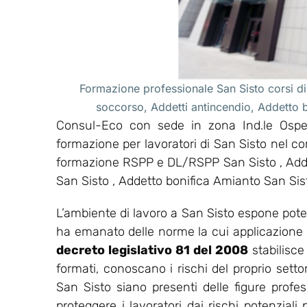
Formazione professionale San Sisto corsi di
soccorso, Addetti antincendio, Addetto 
Consul-Eco con sede in zona Ind.le Osped
formazione per lavoratori di San Sisto nel co
formazione RSPP e DL/RSPP San Sisto , Addet
San Sisto , Addetto bonifica Amianto San Sis
L’ambiente di lavoro a San Sisto espone poten
ha emanato delle norme la cui applicazione ha l
decreto legislativo 81 del 2008
stabilisce
formati, conoscano i rischi del proprio setto
San Sisto siano presenti delle figure profes
proteggere i lavoratori dai rischi potenziali