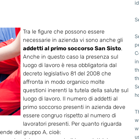
id
S
Tra le figure che possono essere
S
necessarie in azienda vi sono anche gli
p
addetti al primo soccorso San Sisto
.
C
Anche in questo caso la presenza sul
i
luogo di lavoro è resa obbligatoria dal
t
decreto legislativo 81 del 2008 che
t
affronta in modo organico molte
S
questioni inerenti la tutela della salute sul
h
luogo di lavoro. Il numero di addetti al
primo soccorso presenti in azienda deve
T
essere congruo rispetto al numero di
w
lavoratori presenti. Per quanto riguarda
w
ziende del gruppo A, cioè:
u