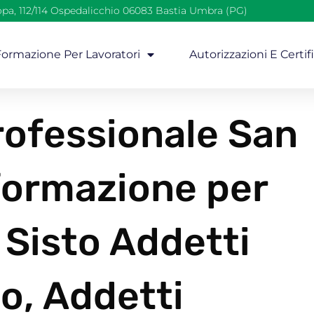
opa, 112/114 Ospedalicchio 06083 Bastia Umbra (PG)
 Formazione Per Lavoratori
Autorizzazioni E Certif
ofessionale San
 formazione per
 Sisto Addetti
o, Addetti