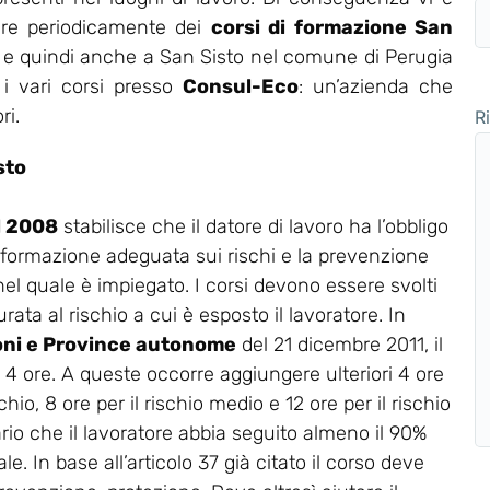
zzare periodicamente dei
corsi di formazione San
a e quindi anche a San Sisto nel comune di Perugia
 i vari corsi presso
Consul-Eco
: un’azienda che
ri.
R
sto
el 2008
stabilisce che il datore di lavoro ha l’obbligo
 formazione adeguata sui rischi e la prevenzione
 nel quale è impiegato. I corsi devono essere svolti
rata al rischio a cui è esposto il lavoratore. In
oni e Province autonome
del 21 dicembre 2011, il
a 4 ore. A queste occorre aggiungere ulteriori 4 ore
chio, 8 ore per il rischio medio e 12 ore per il rischio
ario che il lavoratore abbia seguito almeno il 90%
e. In base all’articolo 37 già citato il corso deve