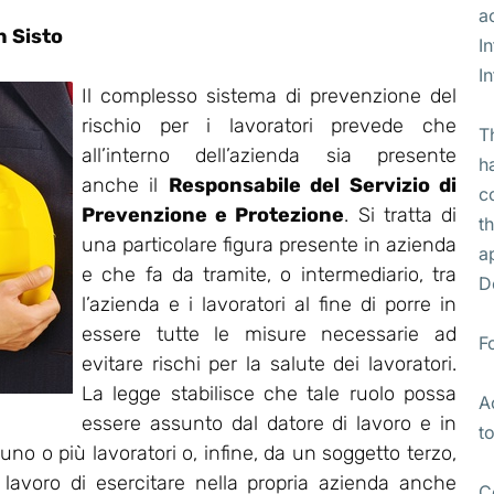
a
 Sisto
I
I
Il complesso sistema di prevenzione del
rischio per i lavoratori prevede che
T
all’interno dell’azienda sia presente
h
anche il
Responsabile del Servizio di
c
Prevenzione e Protezione
. Si tratta di
t
una particolare figura presente in azienda
a
e che fa da tramite, o intermediario, tra
D
l’azienda e i lavoratori al fine di porre in
essere tutte le misure necessarie ad
F
evitare rischi per la salute dei lavoratori.
La legge stabilisce che tale ruolo possa
A
essere assunto dal datore di lavoro e in
t
no o più lavoratori o, infine, da un soggetto terzo,
i lavoro di esercitare nella propria azienda anche
C