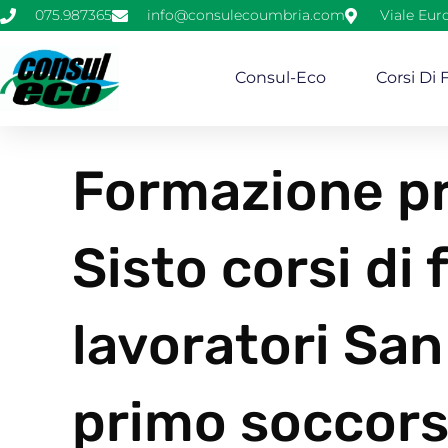
075.987365
info@consulecoumbria.com
Viale Eur
Consul-Eco
Corsi Di
Formazione pr
Sisto corsi di
lavoratori San
primo soccors