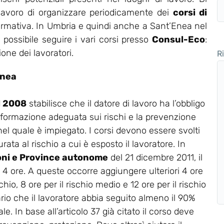
 lavoro di organizzare periodicamente dei
corsi di
normativa. In Umbria e quindi anche a Sant’Enea nel
possibile seguire i vari corsi presso
Consul-Eco
:
one dei lavoratori.
R
Enea
el 2008
stabilisce che il datore di lavoro ha l’obbligo
 formazione adeguata sui rischi e la prevenzione
 nel quale è impiegato. I corsi devono essere svolti
rata al rischio a cui è esposto il lavoratore. In
oni e Province autonome
del 21 dicembre 2011, il
a 4 ore. A queste occorre aggiungere ulteriori 4 ore
chio, 8 ore per il rischio medio e 12 ore per il rischio
ario che il lavoratore abbia seguito almeno il 90%
e. In base all’articolo 37 già citato il corso deve