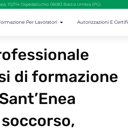
opa, 112/114 Ospedalicchio 06083 Bastia Umbra (PG)
 Formazione Per Lavoratori
Autorizzazioni E Certif
ofessionale
si di formazione
 Sant’Enea
 soccorso,