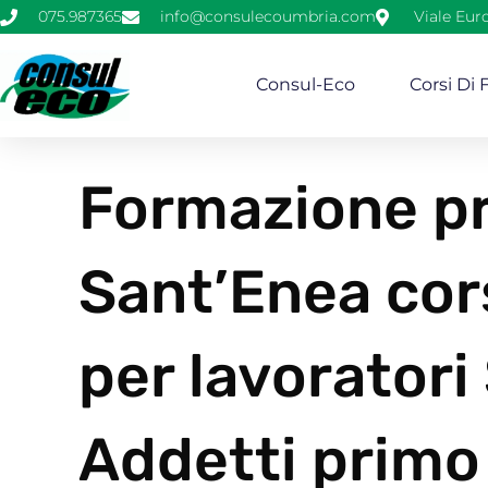
075.987365
info@consulecoumbria.com
Viale Eur
Consul-Eco
Corsi Di
Formazione pr
Sant’Enea cor
per lavoratori
Addetti primo