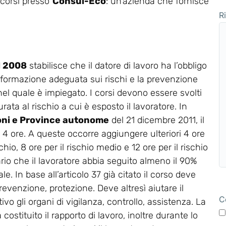
i corsi presso
Consul-Eco
: un’azienda che fornisce
R
el 2008
stabilisce che il datore di lavoro ha l’obbligo
 formazione adeguata sui rischi e la prevenzione
 nel quale è impiegato. I corsi devono essere svolti
rata al rischio a cui è esposto il lavoratore. In
oni e Province autonome
del 21 dicembre 2011, il
a 4 ore. A queste occorre aggiungere ulteriori 4 ore
chio, 8 ore per il rischio medio e 12 ore per il rischio
ario che il lavoratore abbia seguito almeno il 90%
e. In base all’articolo 37 già citato il corso deve
revenzione, protezione. Deve altresì aiutare il
C
vo gli organi di vigilanza, controllo, assistenza. La
stituito il rapporto di lavoro, inoltre durante lo