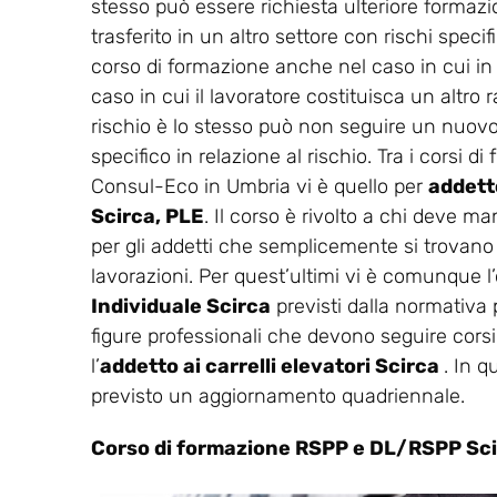
stesso può essere richiesta ulteriore formaz
trasferito in un altro settore con rischi spec
corso di formazione anche nel caso in cui in
caso in cui il lavoratore costituisca un altro r
rischio è lo stesso può non seguire un nuovo 
specifico in relazione al rischio. Tra i corsi 
Consul-Eco in Umbria vi è quello per
addetto
Scirca, PLE
. Il corso è rivolto a chi deve ma
per gli addetti che semplicemente si trovano n
lavorazioni. Per quest’ultimi vi è comunque l’o
Individuale Scirca
previsti dalla normativa 
figure professionali che devono seguire corsi
l’
addetto ai carrelli elevatori Scirca
. In q
previsto un aggiornamento quadriennale.
Corso di formazione RSPP e DL/RSPP Sc