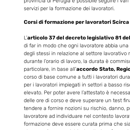
provincia di Perugia è possibile seguire i var
servizi per la formazione dei lavoratori.
Corsi di formazione per lavoratori Scirca
L’
articolo 37 del decreto legislativo 81 d
di far in modo che ogni lavoratore abbia una
degli stessi in relazione al settore lavorativo
durante l’orario di lavoro, la durata è commisu
particolare, in base all’
accordo
Stato, Regi
corso di base comune a tutti i lavoratori dur
per i lavoratori impiegati in settori a basso ris
elevato. Per poter avere l’attestato è necess
delle ore di corso e deve superare un test final
tendere a fornire nozioni su rischio, danno, p
lavoratore ad individuare nel contesto lavorati
formazione deve essere curata prima che sia co