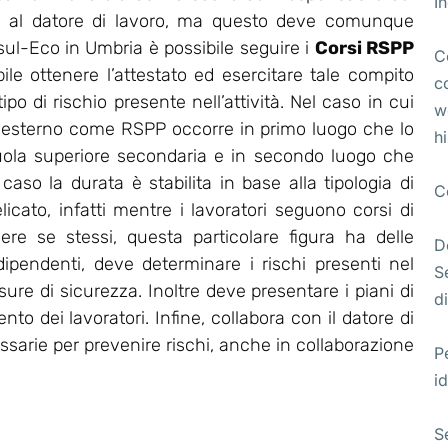
I
ta al datore di lavoro, ma questo deve comunque
l-Eco in Umbria è possibile seguire i
Corsi RSPP
C
bile ottenere l’attestato ed esercitare tale compito
c
po di rischio presente nell’attività. Nel caso in cui
w
 esterno come RSPP occorre in primo luogo che lo
h
uola superiore secondaria e in secondo luogo che
so la durata è stabilita in base alla tipologia di
C
licato, infatti mentre i lavoratori seguono corsi di
ere se stessi, questa particolare figura ha delle
D
 dipendenti, deve determinare i rischi presenti nel
S
re di sicurezza. Inoltre deve presentare i piani di
di
o dei lavoratori. Infine, collabora con il datore di
essarie per prevenire rischi, anche in collaborazione
P
id
S