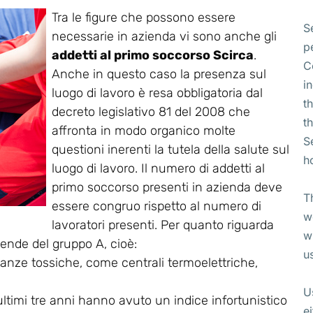
Tra le figure che possono essere
S
necessarie in azienda vi sono anche gli
p
addetti al primo soccorso Scirca
.
C
Anche in questo caso la presenza sul
i
luogo di lavoro è resa obbligatoria dal
t
decreto legislativo 81 del 2008 che
t
affronta in modo organico molte
S
questioni inerenti la tutela della salute sul
h
luogo di lavoro. Il numero di addetti al
primo soccorso presenti in azienda deve
T
essere congruo rispetto al numero di
w
lavoratori presenti. Per quanto riguarda
w
ziende del gruppo A, cioè:
u
tanze tossiche, come centrali termoelettriche,
U
ultimi tre anni hanno avuto un indice infortunistico
e