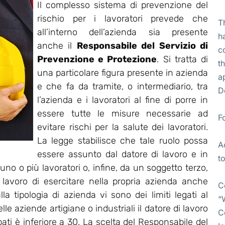
Il complesso sistema di prevenzione del
rischio per i lavoratori prevede che
T
all’interno dell’azienda sia presente
h
anche il
Responsabile del Servizio di
c
Prevenzione e Protezione
. Si tratta di
t
una particolare figura presente in azienda
a
e che fa da tramite, o intermediario, tra
D
l’azienda e i lavoratori al fine di porre in
essere tutte le misure necessarie ad
F
evitare rischi per la salute dei lavoratori.
La legge stabilisce che tale ruolo possa
A
essere assunto dal datore di lavoro e in
t
no o più lavoratori o, infine, da un soggetto terzo,
i lavoro di esercitare nella propria azienda anche
C
lla tipologia di azienda vi sono dei limiti legati al
“
e aziende artigiane o industriali il datore di lavoro
C
pati è inferiore a 30. La scelta del Responsabile del