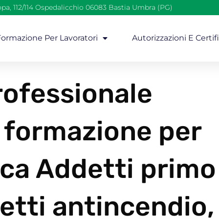
opa, 112/114 Ospedalicchio 06083 Bastia Umbra (PG)
 Formazione Per Lavoratori
Autorizzazioni E Certif
ofessionale
i formazione per
rca Addetti primo
etti antincendio,