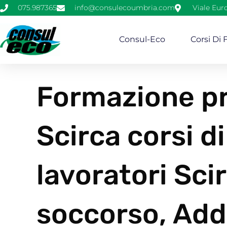
075.987365
info@consulecoumbria.com
Viale Eur
Consul-Eco
Corsi Di
Formazione pr
Scirca corsi d
lavoratori Sci
soccorso, Add