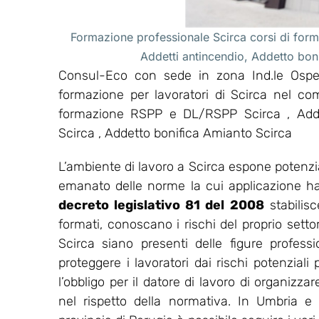
Formazione professionale Scirca corsi di form
Addetti antincendio, Addetto bon
Consul-Eco con sede in zona Ind.le Osped
formazione per lavoratori di Scirca nel com
formazione RSPP e DL/RSPP Scirca , Addet
Scirca , Addetto bonifica Amianto Scirca
L’ambiente di lavoro a Scirca espone potenzia
emanato delle norme la cui applicazione ha l’
decreto legislativo 81 del 2008
stabilis
formati, conoscano i rischi del proprio setto
Scirca siano presenti delle figure profess
proteggere i lavoratori dai rischi potenziali
l’obbligo per il datore di lavoro di organizz
nel rispetto della normativa. In Umbria e