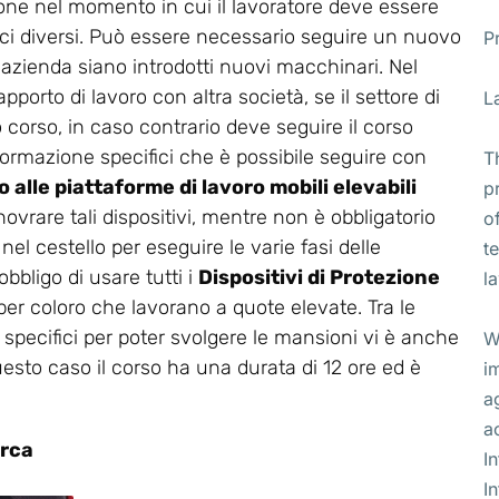
ione nel momento in cui il lavoratore deve essere
ifici diversi. Può essere necessario seguire un nuovo
P
 azienda siano introdotti nuovi macchinari. Nel
apporto di lavoro con altra società, se il settore di
L
corso, in caso contrario deve seguire il corso
di formazione specifici che è possibile seguire con
T
 alle piattaforme di lavoro mobili elevabili
p
novrare tali dispositivi, mentre non è obbligatorio
o
el cestello per eseguire le varie fasi delle
t
bbligo di usare tutti i
Dispositivi di Protezione
l
per coloro che lavorano a quote elevate. Tra le
 specifici per poter svolgere le mansioni vi è anche
W
uesto caso il corso ha una durata di 12 ore ed è
i
a
a
irca
I
I