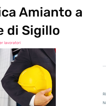
ica Amianto a
di Sigillo
r lavoratori
R
N