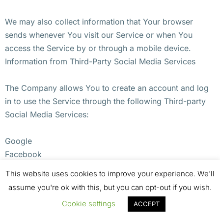
We may also collect information that Your browser
sends whenever You visit our Service or when You
access the Service by or through a mobile device.
Information from Third-Party Social Media Services
The Company allows You to create an account and log
in to use the Service through the following Third-party
Social Media Services:
Google
Facebook
Twitter
This website uses cookies to improve your experience. We'll
assume you're ok with this, but you can opt-out if you wish.
If You decide to register through or otherwise grant us
Cookie settings
ACCEPT
access to a Third-Party Social Media Service, We may