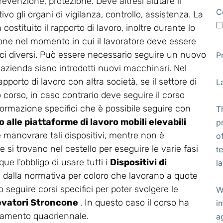
revenzione, protezione. Deve altresì aiutare il
C
vo gli organi di vigilanza, controllo, assistenza. La
stituito il rapporto di lavoro, inoltre durante lo
ione nel momento in cui il lavoratore deve essere
ifici diversi. Può essere necessario seguire un nuovo
P
 azienda siano introdotti nuovi macchinari. Nel
apporto di lavoro con altra società, se il settore di
L
corso, in caso contrario deve seguire il corso
di formazione specifici che è possibile seguire con
T
 alle piattaforme di lavoro mobili elevabili
p
ve manovrare tali dispositivi, mentre non è
o
 si trovano nel cestello per eseguire le varie fasi
t
ue l’obbligo di usare tutti i
Dispositivi di
l
i dalla normativa per coloro che lavorano a quote
 seguire corsi specifici per poter svolgere le
W
elevatori Stroncone
. In questo caso il corso ha
i
rnamento quadriennale.
a