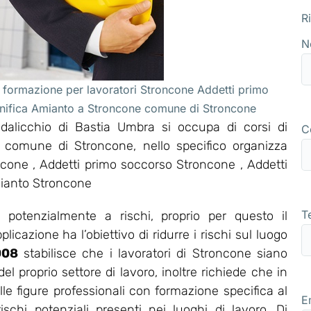
R
N
 formazione per lavoratori Stroncone Addetti primo
onifica Amianto a Stroncone comune di Stroncone
alicchio di Bastia Umbra si occupa di corsi di
C
l comune di Stroncone, nello specifico organizza
one , Addetti primo soccorso Stroncone , Addetti
mianto Stroncone
T
potenzialmente a rischi, proprio per questo il
icazione ha l’obiettivo di ridurre i rischi sul luogo
008
stabilisce che i lavoratori di Stroncone siano
 proprio settore di lavoro, inoltre richiede che in
le figure professionali con formazione specifica al
E
ischi potenziali presenti nei luoghi di lavoro. Di