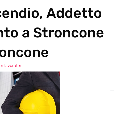
cendio, Addetto
nto a Stroncone
roncone
r lavoratori