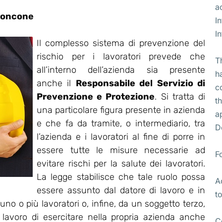
a
roncone
I
I
Il complesso sistema di prevenzione del
rischio per i lavoratori prevede che
T
all’interno dell’azienda sia presente
h
anche il
Responsabile del Servizio di
c
Prevenzione e Protezione
. Si tratta di
t
una particolare figura presente in azienda
a
e che fa da tramite, o intermediario, tra
D
l’azienda e i lavoratori al fine di porre in
essere tutte le misure necessarie ad
F
evitare rischi per la salute dei lavoratori.
La legge stabilisce che tale ruolo possa
A
essere assunto dal datore di lavoro e in
t
no o più lavoratori o, infine, da un soggetto terzo,
i lavoro di esercitare nella propria azienda anche
C