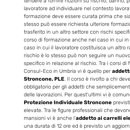
tendere a fornire nozioni su rischio, danno, p
lavoratore ad individuare nel contesto lavorati
formazione deve essere curata prima che sia co
stesso può essere richiesta ulteriore formaz
trasferito in un altro settore con rischi spec
corso di formazione anche nel caso in cui in
caso in cui il lavoratore costituisca un altro r
rischio è lo stesso può non seguire un nuovo 
specifico in relazione al rischio. Tra i corsi 
Consul-Eco in Umbria vi è quello per
addetto
Stroncone, PLE
. Il corso è rivolto a chi de
obbligatorio per gli addetti che semplicemente
delle lavorazioni. Per quest’ultimi vi è comunq
Protezione Individuale Stroncone
previst
elevate. Tra le figure professionali che devono
mansioni vi è anche l’
addetto ai carrelli 
una durata di 12 ore ed è previsto un aggio