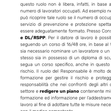
questo ruolo non è libera, infatti, in base a
numero di lavoratori occupati. Ad esempio nell
può ricoprire tale ruolo se il numero di occu
servizio di prevenzione e protezione spet
essere adeguatamente formato. Presso Consu
e DL/RSPP
. Per il datore di lavoro è possi
seguendo un corso di 16/48 ore, in base al ti
sia necessario nominare un lavoratore o un
stesso sia in possesso di un diploma di sc
segua un corso specifico, anche in questo ca
rischio. Il ruolo del Responsabile è molto de
formazione per gestire il rischio e protegg
responsabilità che nei confronti degli altri
settore e
redigere un piano
contenente misu
formazione ed informazione per l’addestrament
lavoro al fine di adottare tutte le misure nec