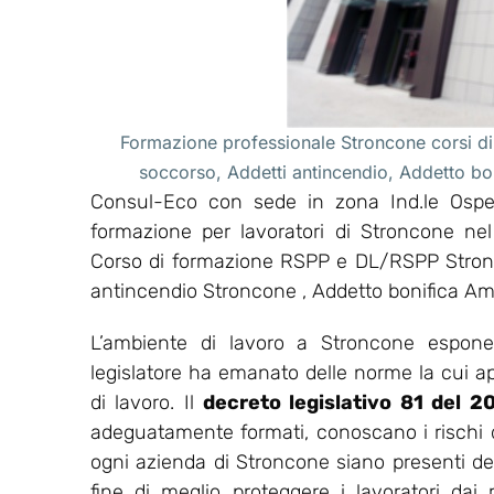
Formazione professionale Stroncone corsi di
soccorso, Addetti antincendio, Addetto b
Consul-Eco con sede in zona Ind.le Osped
formazione per lavoratori di Stroncone ne
Corso di formazione RSPP e DL/RSPP Stronc
antincendio Stroncone , Addetto bonifica A
L’ambiente di lavoro a Stroncone espone 
legislatore ha emanato delle norme la cui appl
di lavoro. Il
decreto legislativo 81 del 2
adeguatamente formati, conoscano i rischi del
ogni azienda di Stroncone siano presenti del
fine di meglio proteggere i lavoratori dai r