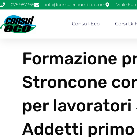
075.987365
info@consulecoumbria.com
Viale Eur
Consul-Eco
Corsi Di
Formazione pr
Stroncone cor
per lavorator
Addetti primo