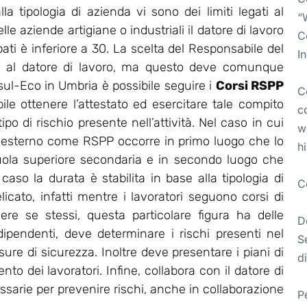
lla tipologia di azienda vi sono dei limiti legati al
“
e aziende artigiane o industriali il datore di lavoro
C
pati è inferiore a 30. La scelta del Responsabile del
I
ta al datore di lavoro, ma questo deve comunque
l-Eco in Umbria è possibile seguire i
Corsi RSPP
C
bile ottenere l’attestato ed esercitare tale compito
c
po di rischio presente nell’attività. Nel caso in cui
w
 esterno come RSPP occorre in primo luogo che lo
h
uola superiore secondaria e in secondo luogo che
so la durata è stabilita in base alla tipologia di
C
licato, infatti mentre i lavoratori seguono corsi di
ere se stessi, questa particolare figura ha delle
D
 dipendenti, deve determinare i rischi presenti nel
S
re di sicurezza. Inoltre deve presentare i piani di
di
o dei lavoratori. Infine, collabora con il datore di
essarie per prevenire rischi, anche in collaborazione
P