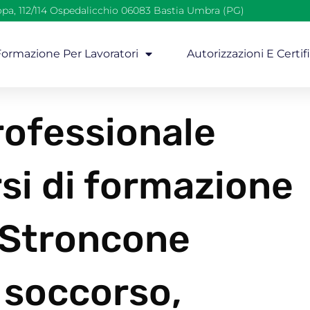
opa, 112/114 Ospedalicchio 06083 Bastia Umbra (PG)
 Formazione Per Lavoratori
Autorizzazioni E Certif
ofessionale
si di formazione
i Stroncone
 soccorso,