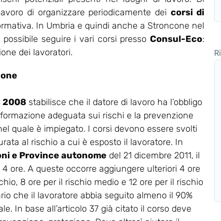
 lavoro di organizzare periodicamente dei
corsi di
normativa. In Umbria e quindi anche a Stroncone nel
possibile seguire i vari corsi presso
Consul-Eco
:
one dei lavoratori.
R
cone
el 2008
stabilisce che il datore di lavoro ha l’obbligo
 formazione adeguata sui rischi e la prevenzione
 nel quale è impiegato. I corsi devono essere svolti
rata al rischio a cui è esposto il lavoratore. In
oni e Province autonome
del 21 dicembre 2011, il
a 4 ore. A queste occorre aggiungere ulteriori 4 ore
chio, 8 ore per il rischio medio e 12 ore per il rischio
ario che il lavoratore abbia seguito almeno il 90%
e. In base all’articolo 37 già citato il corso deve