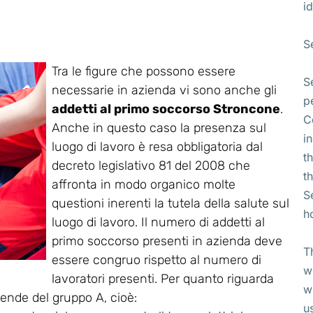
id
S
Tra le figure che possono essere
S
necessarie in azienda vi sono anche gli
p
addetti al primo soccorso Stroncone
.
C
Anche in questo caso la presenza sul
i
luogo di lavoro è resa obbligatoria dal
t
decreto legislativo 81 del 2008 che
t
affronta in modo organico molte
S
questioni inerenti la tutela della salute sul
h
luogo di lavoro. Il numero di addetti al
primo soccorso presenti in azienda deve
T
essere congruo rispetto al numero di
w
lavoratori presenti. Per quanto riguarda
w
ziende del gruppo A, cioè:
u