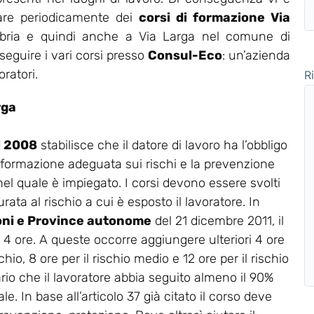
zzare periodicamente dei
corsi di formazione Via
mbria e quindi anche a Via Larga nel comune di
seguire i vari corsi presso
Consul-Eco
: un’azienda
ratori.
R
rga
el 2008
stabilisce che il datore di lavoro ha l’obbligo
 formazione adeguata sui rischi e la prevenzione
 nel quale è impiegato. I corsi devono essere svolti
rata al rischio a cui è esposto il lavoratore. In
oni e Province autonome
del 21 dicembre 2011, il
a 4 ore. A queste occorre aggiungere ulteriori 4 ore
chio, 8 ore per il rischio medio e 12 ore per il rischio
ario che il lavoratore abbia seguito almeno il 90%
e. In base all’articolo 37 già citato il corso deve