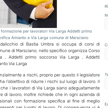
R
N
 formazione per lavoratori Via Larga Addetti primo
onifica Amianto a Via Larga comune di Marsciano
alicchio di Bastia Umbra si occupa di corsi di
C
omune di Marsciano, nello specifico organizza Corso
 , Addetti primo soccorso Via Larga , Addetti
anto Via Larga
T
zialmente a rischi, proprio per questo il legislatore
’obiettivo di ridurre i rischi sul luogo di lavoro. Il
 che i lavoratori di Via Larga siano adeguatamente
re di lavoro, inoltre richiede che in ogni azienda di
sionali con formazione specifica al fine di meglio
E
 presenti nei luoghi di lavoro. Di conseguenza vi è