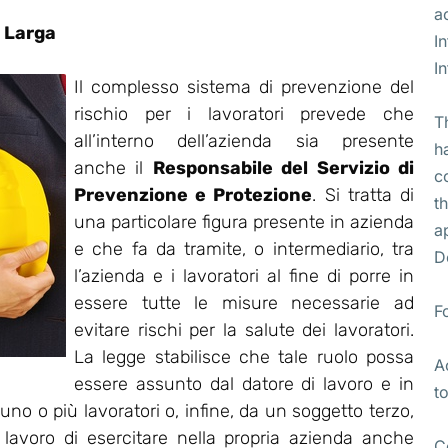
a
 Larga
I
I
Il complesso sistema di prevenzione del
rischio per i lavoratori prevede che
T
all’interno dell’azienda sia presente
h
anche il
Responsabile del Servizio di
c
Prevenzione e Protezione
. Si tratta di
t
una particolare figura presente in azienda
a
e che fa da tramite, o intermediario, tra
D
l’azienda e i lavoratori al fine di porre in
essere tutte le misure necessarie ad
F
evitare rischi per la salute dei lavoratori.
La legge stabilisce che tale ruolo possa
A
essere assunto dal datore di lavoro e in
t
no o più lavoratori o, infine, da un soggetto terzo,
i lavoro di esercitare nella propria azienda anche
C