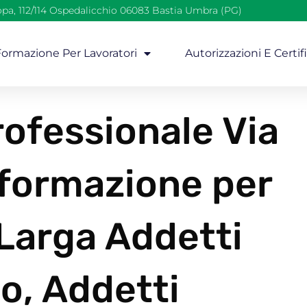
opa, 112/114 Ospedalicchio 06083 Bastia Umbra (PG)
 Formazione Per Lavoratori
Autorizzazioni E Certif
ofessionale Via
 formazione per
 Larga Addetti
o, Addetti