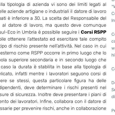
lla tipologia di azienda vi sono dei limiti legati al
“
e aziende artigiane o industriali il datore di lavoro
C
pati è inferiore a 30. La scelta del Responsabile del
I
ta al datore di lavoro, ma questo deve comunque
l-Eco in Umbria è possibile seguire i
Corsi RSPP
C
bile ottenere l’attestato ed esercitare tale compito
c
po di rischio presente nell’attività. Nel caso in cui
w
 esterno come RSPP occorre in primo luogo che lo
h
uola superiore secondaria e in secondo luogo che
so la durata è stabilita in base alla tipologia di
C
licato, infatti mentre i lavoratori seguono corsi di
ere se stessi, questa particolare figura ha delle
D
 dipendenti, deve determinare i rischi presenti nel
S
re di sicurezza. Inoltre deve presentare i piani di
di
o dei lavoratori. Infine, collabora con il datore di
essarie per prevenire rischi, anche in collaborazione
P