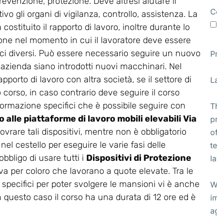
revenzione, protezione. Deve altresì aiutare il
C
vo gli organi di vigilanza, controllo, assistenza. La
stituito il rapporto di lavoro, inoltre durante lo
ione nel momento in cui il lavoratore deve essere
ifici diversi. Può essere necessario seguire un nuovo
P
 azienda siano introdotti nuovi macchinari. Nel
apporto di lavoro con altra società, se il settore di
L
corso, in caso contrario deve seguire il corso
di formazione specifici che è possibile seguire con
T
 alle piattaforme di lavoro mobili elevabili Via
p
ovrare tali dispositivi, mentre non è obbligatorio
o
el cestello per eseguire le varie fasi delle
t
bbligo di usare tutti i
Dispositivi di Protezione
l
va per coloro che lavorano a quote elevate. Tra le
 specifici per poter svolgere le mansioni vi è anche
W
In questo caso il corso ha una durata di 12 ore ed è
i
a