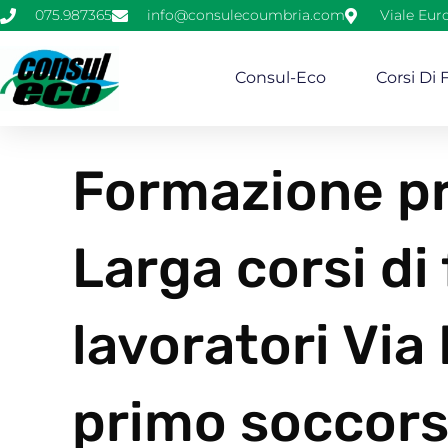
075.987365
info@consulecoumbria.com
Viale Eur
Consul-Eco
Corsi Di
Formazione pr
Larga corsi di
lavoratori Via
primo soccors