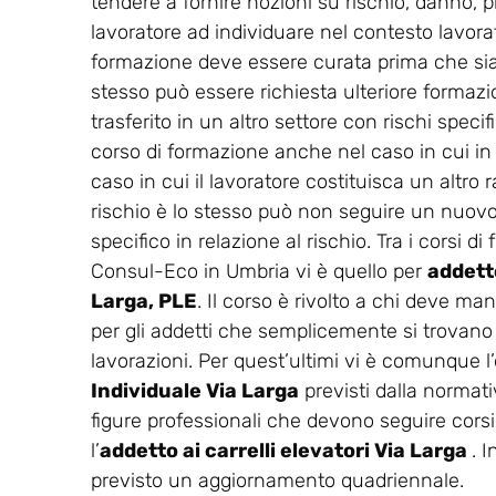
tendere a fornire nozioni su rischio, danno, p
lavoratore ad individuare nel contesto lavorati
formazione deve essere curata prima che sia co
stesso può essere richiesta ulteriore formaz
trasferito in un altro settore con rischi spec
corso di formazione anche nel caso in cui in
caso in cui il lavoratore costituisca un altro r
rischio è lo stesso può non seguire un nuovo 
specifico in relazione al rischio. Tra i corsi 
Consul-Eco in Umbria vi è quello per
addetto
Larga, PLE
. Il corso è rivolto a chi deve man
per gli addetti che semplicemente si trovano n
lavorazioni. Per quest’ultimi vi è comunque l’o
Individuale Via Larga
previsti dalla normati
figure professionali che devono seguire corsi
l’
addetto ai carrelli elevatori Via Larga
. 
previsto un aggiornamento quadriennale.