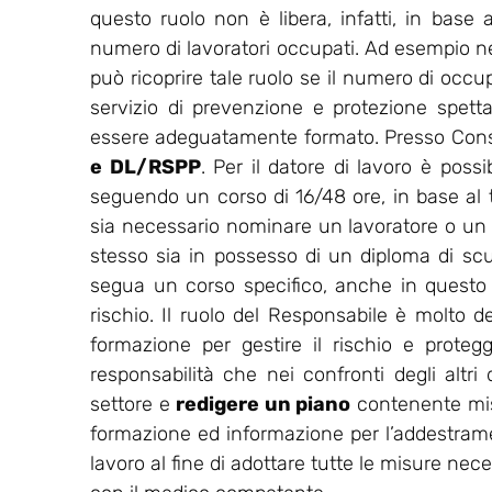
questo ruolo non è libera, infatti, in base a
numero di lavoratori occupati. Ad esempio nell
può ricoprire tale ruolo se il numero di occu
servizio di prevenzione e protezione spet
essere adeguatamente formato. Presso Consu
e DL/RSPP
. Per il datore di lavoro è possi
seguendo un corso di 16/48 ore, in base al ti
sia necessario nominare un lavoratore o un
stesso sia in possesso di un diploma di sc
segua un corso specifico, anche in questo ca
rischio. Il ruolo del Responsabile è molto de
formazione per gestire il rischio e protegg
responsabilità che nei confronti degli altri
settore e
redigere un piano
contenente misu
formazione ed informazione per l’addestrament
lavoro al fine di adottare tutte le misure nec