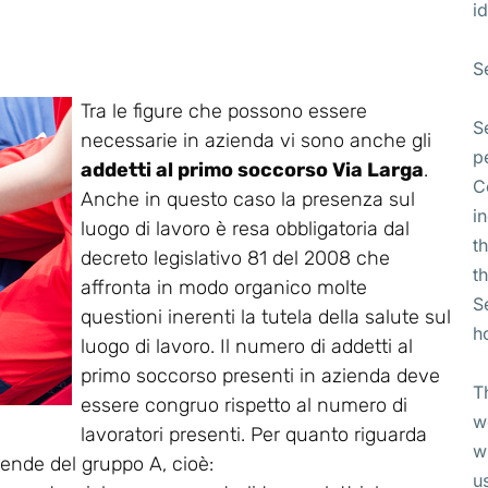
id
S
Tra le figure che possono essere
S
necessarie in azienda vi sono anche gli
p
addetti al primo soccorso Via Larga
.
C
Anche in questo caso la presenza sul
i
luogo di lavoro è resa obbligatoria dal
t
decreto legislativo 81 del 2008 che
t
affronta in modo organico molte
S
questioni inerenti la tutela della salute sul
h
luogo di lavoro. Il numero di addetti al
primo soccorso presenti in azienda deve
T
essere congruo rispetto al numero di
w
lavoratori presenti. Per quanto riguarda
w
ziende del gruppo A, cioè:
u