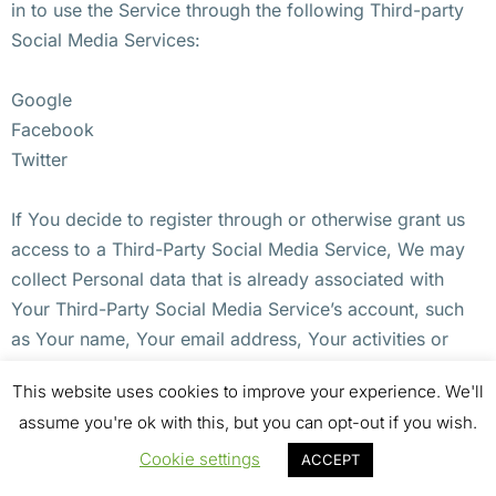
in to use the Service through the following Third-party
Social Media Services:
Google
Facebook
Twitter
If You decide to register through or otherwise grant us
access to a Third-Party Social Media Service, We may
collect Personal data that is already associated with
Your Third-Party Social Media Service’s account, such
as Your name, Your email address, Your activities or
Your contact list associated with that account.
This website uses cookies to improve your experience. We'll
assume you're ok with this, but you can opt-out if you wish.
You may also have the option of sharing additional
information with the Company through Your Third-Party
Cookie settings
ACCEPT
Social Media Service’s account. If You choose to