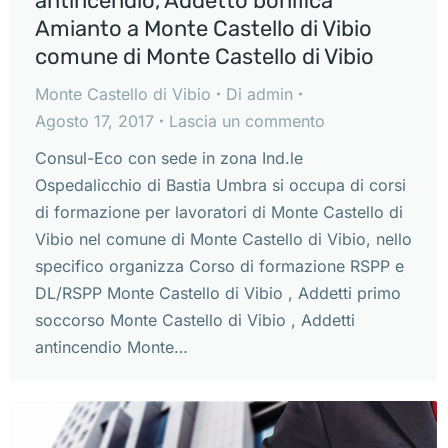
antincendio, Addetto bonifica
Amianto a Monte Castello di Vibio
comune di Monte Castello di Vibio
Monte Castello di Vibio
Di
admin
Agosto 17, 2017
Lascia un commento
Consul-Eco con sede in zona Ind.le
Ospedalicchio di Bastia Umbra si occupa di corsi
di formazione per lavoratori di Monte Castello di
Vibio nel comune di Monte Castello di Vibio, nello
specifico organizza Corso di formazione RSPP e
DL/RSPP Monte Castello di Vibio , Addetti primo
soccorso Monte Castello di Vibio , Addetti
antincendio Monte…