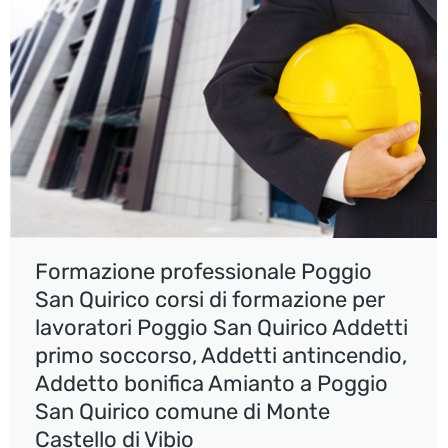
Formazione professionale Poggio
San Quirico corsi di formazione per
lavoratori Poggio San Quirico Addetti
primo soccorso, Addetti antincendio,
Addetto bonifica Amianto a Poggio
San Quirico comune di Monte
Castello di Vibio